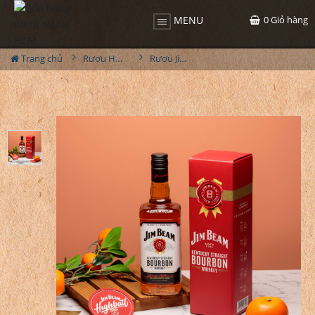
0
Giỏ hàng
MENU
Trang chủ
Rượu Hộp Quà
Rượu Jim Beam 1L - Hộp Đơn 2022