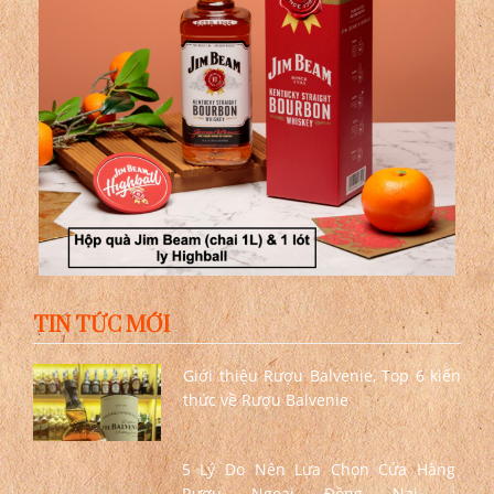
TIN TỨC MỚI
Giới thiệu Rượu Balvenie, Top 6 kiến
thức về Rượu Balvenie
5 Lý Do Nên Lựa Chọn Cửa Hàng
Rượu Ngoại Đồng Nai –