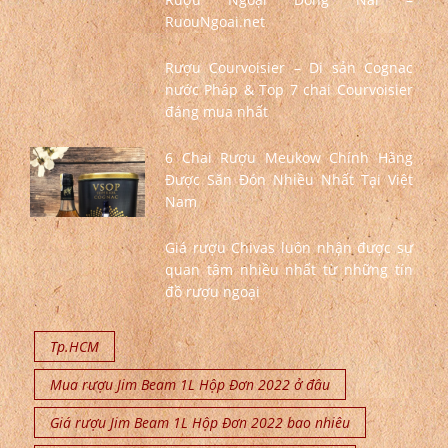
RuouNgoai.net
Rượu Courvoisier – Di sản Cognac
nước Pháp & Top 7 chai Courvoisier
đáng mua nhất
6 Chai Rượu Meukow Chính Hãng
Được Săn Đón Nhiều Nhất Tại Việt
Nam
Giá rượu Chivas luôn nhận được sự
quan tâm nhiều nhất từ những tín
đồ rượu ngoại
Tp.HCM
Mua rượu Jim Beam 1L Hộp Đơn 2022 ở đâu
Giá rượu Jim Beam 1L Hộp Đơn 2022 bao nhiêu