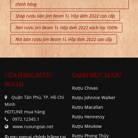
chính hãng
Shop rượu bán Jim Beam 1L Hộp Đơn 2022 cao cấp
Bán rượu Jim Beam 1L Hộp Đơn 2022 xách tay 100%
Nơi bán rượu Jim Beam 1L Hộp Đơn 2022 cao cấp
CỬA HÀNG RƯỢU
DANH MỤC RƯỢU
NGOẠI
Rượu Chivas
Quận Tân Phú, TP. Hồ Chí
Rượu Johnnie Walker
Minh
Rượu Macallan
HOTLINE mua hàng
Rượu Hennessy
0972.12345.1
Rượu Meukow
www.ruoungoai.net
Rượu Phong Thủy
Rượu ngoại chính hãng tại