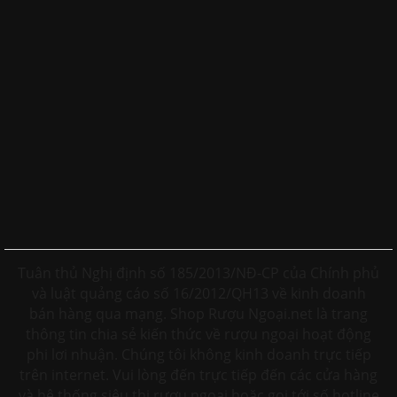
Tuân thủ Nghị định số 185/2013/NĐ-CP của Chính phủ
và luật quảng cáo số 16/2012/QH13 về kinh doanh
bán hàng qua mạng. Shop Rượu Ngoại.net là trang
thông tin chia sẻ kiến thức về rượu ngoại hoạt động
phi lơi nhuận. Chúng tôi không kinh doanh trực tiếp
trên internet. Vui lòng đến trực tiếp đến các cửa hàng
và hệ thống siêu thị rượu ngoại hoặc gọi tới số hotline