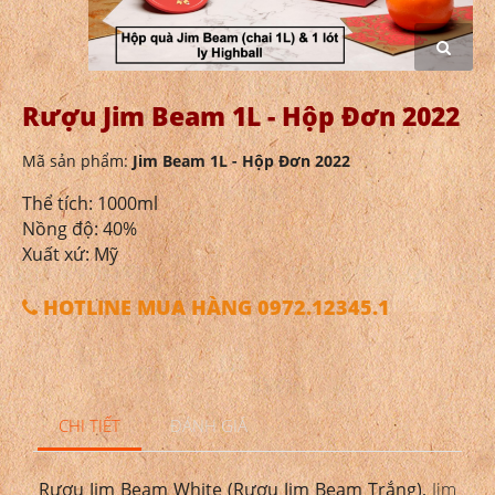
Rượu Jim Beam 1L - Hộp Đơn 2022
Mã sản phẩm:
Jim Beam 1L - Hộp Đơn 2022
Thể tích: 1000ml
Nồng độ: 40%
Xuất xứ: Mỹ
HOTLINE MUA HÀNG 0972.12345.1
CHI TIẾT
ĐÁNH GIÁ
Rượu Jim Beam White (Rượu Jim Beam Trắng),
Jim