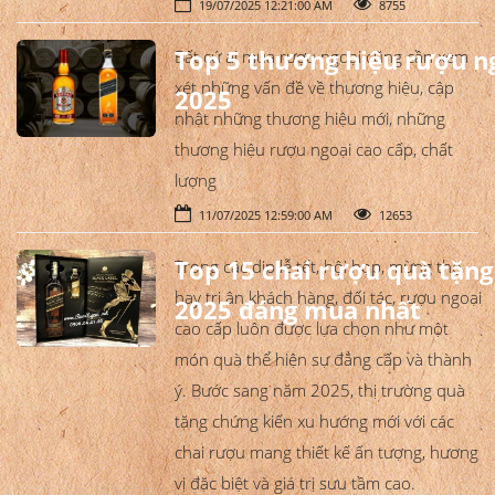
19/07/2025 12:21:00 AM
8755
Top 5 thương hiệu rượu n
Bất cứ ai mua rượu ngoại cũng cần xem
xét những vấn đề về thương hiệu, cập
2025
nhật những thương hiệu mới, những
thương hiệu rượu ngoại cao cấp, chất
lượng
11/07/2025 12:59:00 AM
12653
Top 15 chai rượu quà tặn
Trong các dịp lễ tết, hội họp, mừng thọ
hay tri ân khách hàng, đối tác, rượu ngoại
2025 đáng mua nhất
cao cấp luôn được lựa chọn như một
món quà thể hiện sự đẳng cấp và thành
ý. Bước sang năm 2025, thị trường quà
tặng chứng kiến xu hướng mới với các
chai rượu mang thiết kế ấn tượng, hương
vị đặc biệt và giá trị sưu tầm cao.