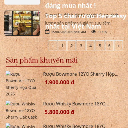
đáng mua nhất !
Top 5 chai rượu Henness
Dựa trên đánh giá từ người dùng, chất
lượng sản phẩm và giá trị sưu tầm.
nhất tại Việt Nam
25/04/2025 07:09:00 AM
11318
«
1
2
3
4
5
6
»
Sản phẩm khuyến mãi
Rượu Bowmore 12YO Sherry Hộp...
1.900.000 đ
Rượu Whisky Bowmore 18YO...
5.800.000 đ
Rượu Whisky Bowmore 18YO