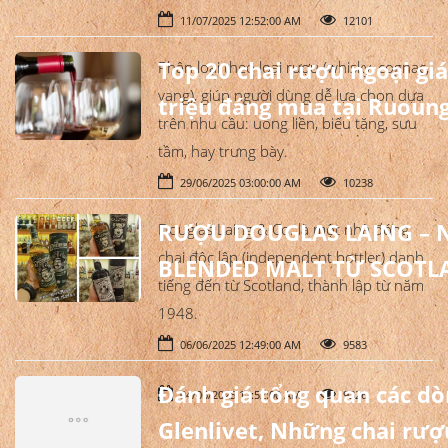
11/07/2025 12:52:00 AM
12101
Top 20 chai rượu ngoại giá
Phân loại theo loại rượu (whisky, cognac,
vang), giúp người dùng dễ lựa chọn dựa
triệu đáng mua tại Ruoung
trên nhu cầu: uống liền, biếu tặng, sưu
tầm, hay trưng bày.
29/06/2025 03:00:00 AM
10238
RƯỢU DOUGLAS LAING – 
Douglas Laing & Co. là một nhà đóng
chai độc lập (independent bottler) danh
BLENDED MALT TỪ SCOTL
tiếng đến từ Scotland, thành lập từ năm
1948.
06/06/2025 12:49:00 AM
9583
Đánh giá tổng quan các d
04/06/2025 11:52:00 AM
9326
Glenlivet, Những chai rượ