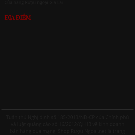
Cửa hàng Rượu ngoại Gia Lai
ĐỊA ĐIỂM
Tuân thủ Nghị định số 185/2013/NĐ-CP của Chính phủ
và luật quảng cáo số 16/2012/QH13 về kinh doanh
bán hàng qua mạng. Shop Rượu Ngoại.net là trang