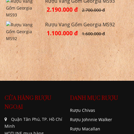
Rượu Vang Gốm Georgia MS93
2.190.000 đ
2.700.000 đ
Rượu Vang Gốm Georgia MS92
1.100.000 đ
1.600.000 đ
CỬA HÀNG RƯỢU
DANH MỤC RƯỢU
NGOẠI
Rượu Chivas
Quận Tân Phú, TP. Hồ Chí
Rượu Johnnie Walker
Minh
Rượu Macallan
HOTLINE mua hàng