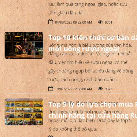
lưu, làm quà tặng ngoại giao, hoặc sưu
tầm giá trị lâu dài.
04/08/2025 09:22:00 AM
8761
Top 10 kiến thức cơ bản 
Rượu ngoại không chỉ là một loại thức
uống, mà còn là biểu tượng của văn hóa,
mới uống rượu ngoại
đẳng cấp và sự tinh tế. Với người mới bắt
đầu, việc tìm hiểu về rượu ngoại có thể
gây choáng ngợp bởi sự đa dạng về dòng
rượu, cách uống, cách bảo quản...
19/07/2025 12:38:00 AM
9323
Top 5 lý do lựa chọn mua
Điều gì khiến khách hàng lựa chọn
Ruoungoai.net là nơi mua sắm rượu
chính hãng tại cửa hàng R
ngoại mỗi dịp đặc biệt? Dưới đây là top 5
lý do không thể bỏ qua.