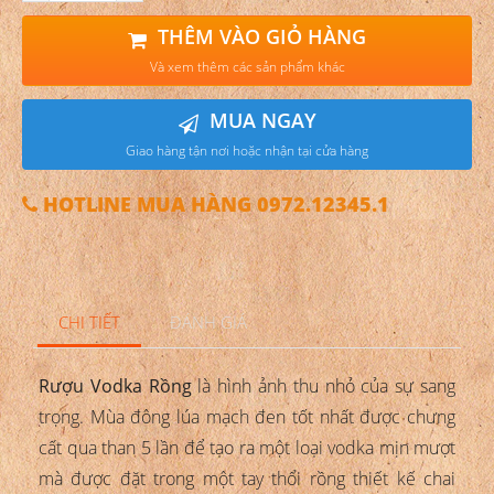
THÊM VÀO GIỎ HÀNG
Và xem thêm các sản phẩm khác
MUA NGAY
Giao hàng tận nơi hoặc nhận tại cửa hàng
HOTLINE MUA HÀNG 0972.12345.1
CHI TIẾT
ĐÁNH GIÁ
Rượu Vodka Rồng
là hình ảnh thu nhỏ của sự sang
trọng. Mùa đông lúa mạch đen tốt nhất được chưng
cất qua than 5 lần để tạo ra một loại vodka mịn mượt
mà được đặt trong một tay thổi rồng thiết kế chai