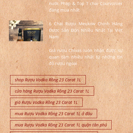
nước Pháp & Top 7 chai Courvoisier
đáng mua nhất
6 Chai Rượu Meukow Chính Hãng
Được Săn Đón Nhiều Nhất Tại Việt
Nam
Giá rượu Chivas luôn nhận được sự
quan tâm nhiều nhất từ những tín
đồ rượu ngoại
shop Rượu Vodka Rồng 23 Carat 1L
cửa hàng Rượu Vodka Rồng 23 Carat 1L
giá Rượu Vodka Rồng 23 Carat 1L
mua Rượu Vodka Rồng 23 Carat 1L ở đâu
mua Rượu Vodka Rồng 23 Carat 1L quận tân phú