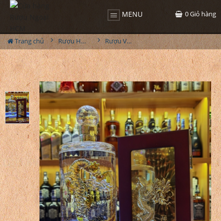
0
Giỏ hàng
MENU
Trang chủ
Rượu Hộp Quà
Rượu Vodka Rồng 23 Carat 1L