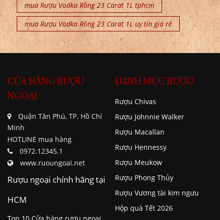
mua Rượu Vodka Rồng 23 Carat 1L tphcm
mua Rượu Vodka Rồng 23 Carat 1L uy tín giá rẻ
CỬA HÀNG RƯỢU
DANH MỤC RƯỢU
NGOẠI
Rượu Chivas
Quận Tân Phú, TP. Hồ Chí
Rượu Johnnie Walker
Minh
Rượu Macallan
HOTLINE mua hàng
Rượu Hennessy
0972.12345.1
Rượu Meukow
www.ruoungoai.net
Rượu Phong Thủy
Rượu ngoại chính hãng tại
Rượu Vương tài kim ngưu
HCM
Hộp quà Tết 2026
Top 10 Cửa hàng rượu ngoại