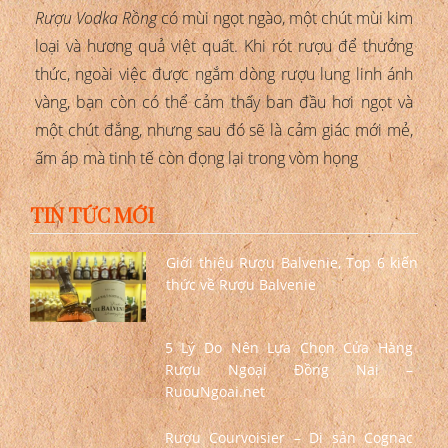
Rượu Vodka Rồng
có mùi ngọt ngào, một chút mùi kim
loại và hương quả việt quất. Khi rót rượu để thưởng
thức, ngoài việc được ngắm dòng rượu lung linh ánh
vàng, bạn còn có thể cảm thấy ban đầu hơi ngọt và
một chút đắng, nhưng sau đó sẽ là cảm giác mới mẻ,
ấm áp mà tinh tế còn đọng lại trong vòm họng
TIN TỨC MỚI
Giới thiệu Rượu Balvenie, Top 6 kiến
thức về Rượu Balvenie
5 Lý Do Nên Lựa Chọn Cửa Hàng
Rượu Ngoại Đồng Nai –
RuouNgoai.net
Rượu Courvoisier – Di sản Cognac