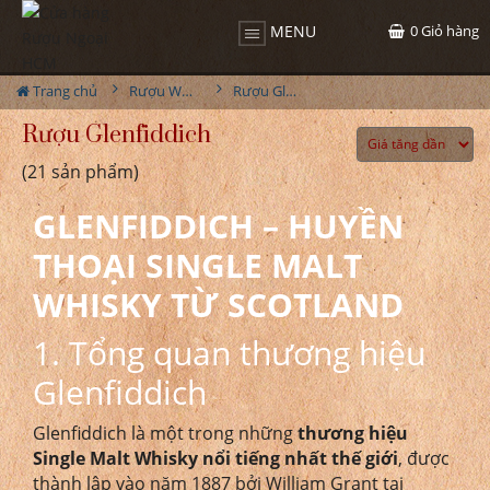
0
Giỏ hàng
MENU
Trang chủ
Rượu Whisky
Rượu Glenfiddich
Rượu Glenfiddich
(21 sản phẩm)
GLENFIDDICH – HUYỀN
THOẠI SINGLE MALT
WHISKY TỪ SCOTLAND
1. Tổng quan thương hiệu
Glenfiddich
Glenfiddich là một trong những
thương hiệu
Single Malt Whisky nổi tiếng nhất thế giới
, được
thành lập vào năm 1887 bởi William Grant tại