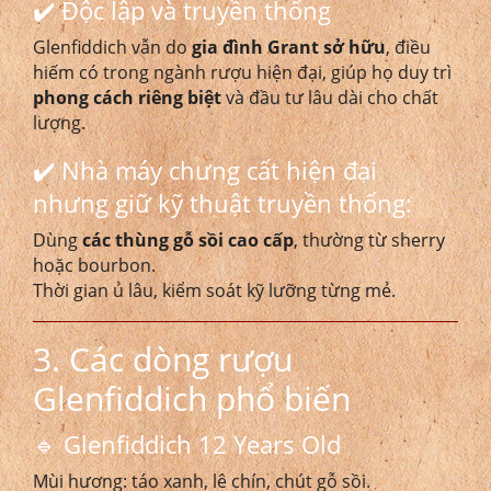
✔️ Độc lập và truyền thống
Glenfiddich vẫn do
gia đình Grant sở hữu
, điều
hiếm có trong ngành rượu hiện đại, giúp họ duy trì
phong cách riêng biệt
và đầu tư lâu dài cho chất
lượng.
✔️ Nhà máy chưng cất hiện đại
nhưng giữ kỹ thuật truyền thống:
Dùng
các thùng gỗ sồi cao cấp
, thường từ sherry
hoặc bourbon.
Thời gian ủ lâu, kiểm soát kỹ lưỡng từng mẻ.
3. Các dòng rượu
Glenfiddich phổ biến
🔹 Glenfiddich 12 Years Old
Mùi hương: táo xanh, lê chín, chút gỗ sồi.