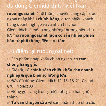
đủ dòng Glenfiddich tại Việt Nam
ruoungoai.net
là hệ thống chuyên cung cấp rượu
ngoại nhập khẩu
chính hãng
, được nhiều khách
hàng doanh nghiệp và cá nhân tin chọn.
Glenfiddich là một trong những thương hiệu chủ
lực mà
ruoungoai.net luôn có sẵn nhiều phiên
bản từ phổ thông đến sưu tầm
.
Ưu điểm tại ruoungoai.net:
✅ Sản phẩm nhập khẩu chính ngạch, có
tem
chống hàng giả
.
✅ Giá tốt, có
chính sách chiết khấu cho doanh
nghiệp & quà biếu số lượng lớn
.
✅ Đầy đủ dòng: Glenfiddich 12, 15, 18, 21, Grand
Cru, Project XX…
✅ Đóng gói sang trọng, miễn phí giao hàng nội
thành.
✅
Tư vấn chuyên sâu
về sản phẩm theo nhu cầu