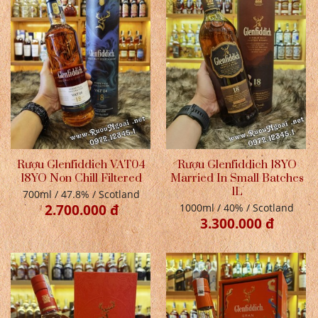
Rượu Glenfiddich VAT04
Rượu Glenfiddich 18YO
18YO Non Chill Filtered
Married In Small Batches
1L
700ml / 47.8% / Scotland
2.700.000 đ
1000ml / 40% / Scotland
3.300.000 đ