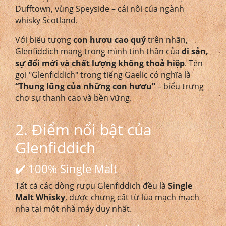
Dufftown, vùng Speyside – cái nôi của ngành
whisky Scotland.
Với biểu tượng
con hươu cao quý
trên nhãn,
Glenfiddich mang trong mình tinh thần của
di sản,
sự đổi mới và chất lượng không thoả hiệp
. Tên
gọi "Glenfiddich" trong tiếng Gaelic có nghĩa là
“Thung lũng của những con hươu”
– biểu trưng
cho sự thanh cao và bền vững.
2. Điểm nổi bật của
Glenfiddich
✔️ 100% Single Malt
Tất cả các dòng rượu Glenfiddich đều là
Single
Malt Whisky
, được chưng cất từ lúa mạch mạch
nha tại một nhà máy duy nhất.