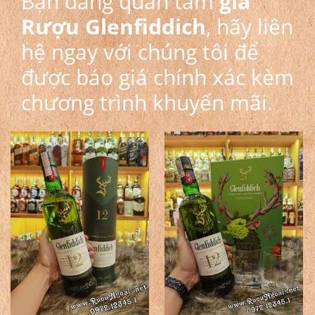
Bạn đang quan tâm
giá
Rượu Glenfiddich
, hãy liên
hệ ngay với chúng tôi để
được báo giá chính xác kèm
chương trình khuyến mãi.