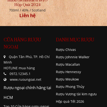
Rượu Glenfiddich 18YO
Hộp Quà 2024
700ml / 40% / Scotland
Liên hệ
CỬA HÀNG RƯỢU
DANH MỤC RƯỢU
NGOẠI
Rượu Chivas
Quận Tân Phú, TP. Hồ Chí
Rượu Johnnie Walker
Minh
Rượu Macallan
HOTLINE mua hàng
Rượu Hennessy
0972.12345.1
Rượu Meukow
www.ruoungoai.net
Rượu Phong Thủy
Rượu ngoại chính hãng tại
Rượu Vương tài kim ngưu
HCM
Hộp quà Tết 2026
Top 10 Cửa hàng rượu ngoại