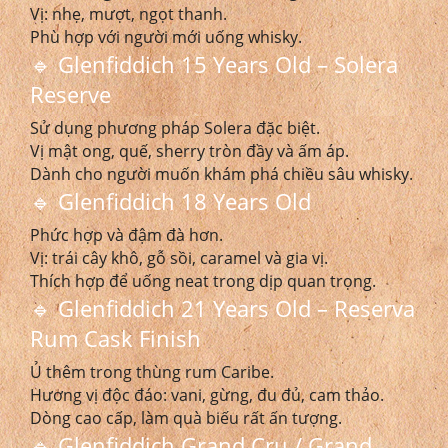
Vị: nhẹ, mượt, ngọt thanh.
Phù hợp với người mới uống whisky.
🔹 Glenfiddich 15 Years Old – Solera
Reserve
Sử dụng phương pháp Solera đặc biệt.
Vị mật ong, quế, sherry tròn đầy và ấm áp.
Dành cho người muốn khám phá chiều sâu whisky.
🔹 Glenfiddich 18 Years Old
Phức hợp và đậm đà hơn.
Vị: trái cây khô, gỗ sồi, caramel và gia vị.
Thích hợp để uống neat trong dịp quan trọng.
🔹 Glenfiddich 21 Years Old – Reserva
Rum Cask Finish
Ủ thêm trong thùng rum Caribe.
Hương vị độc đáo: vani, gừng, đu đủ, cam thảo.
Dòng cao cấp, làm quà biếu rất ấn tượng.
🔹 Glenfiddich Grand Cru / Grand