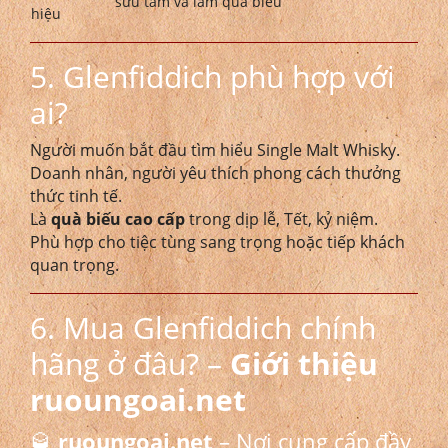
sưu tầm và làm quà biếu
hiệu
5. Glenfiddich phù hợp với
ai?
Người muốn bắt đầu tìm hiểu Single Malt Whisky.
Doanh nhân, người yêu thích phong cách thưởng
thức tinh tế.
Là
quà biếu cao cấp
trong dịp lễ, Tết, kỷ niệm.
Phù hợp cho tiệc tùng sang trọng hoặc tiếp khách
quan trọng.
6. Mua Glenfiddich chính
hãng ở đâu? –
Giới thiệu
ruoungoai.net
🥃
ruoungoai.net
– Nơi cung cấp đầy