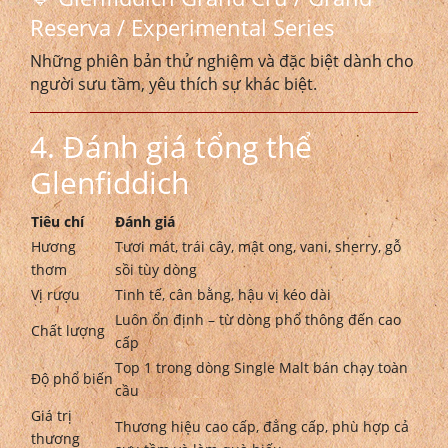
Reserva / Experimental Series
Những phiên bản thử nghiệm và đặc biệt dành cho
người sưu tầm, yêu thích sự khác biệt.
4. Đánh giá tổng thể
Glenfiddich
Tiêu chí
Đánh giá
Hương
Tươi mát, trái cây, mật ong, vani, sherry, gỗ
thơm
sồi tùy dòng
Vị rượu
Tinh tế, cân bằng, hậu vị kéo dài
Luôn ổn định – từ dòng phổ thông đến cao
Chất lượng
cấp
Top 1 trong dòng Single Malt bán chạy toàn
Độ phổ biến
cầu
Giá trị
Thương hiệu cao cấp, đẳng cấp, phù hợp cả
thương