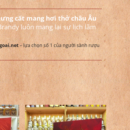
hưng cất mang hơi thở châu Âu
Brandy luôn mang lại sự lịch lãm
oai.net
– lựa chọn số 1 của người sành rượu