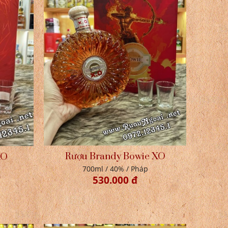
Rượu Brandy Bowie XO
XO
700ml / 40% / Pháp
530.000 đ