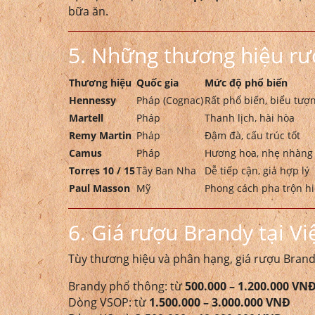
bữa ăn.
5. Những thương hiệu rư
Thương hiệu
Quốc gia
Mức độ phổ biến
Hennessy
Pháp (Cognac)
Rất phổ biến, biểu tượ
Martell
Pháp
Thanh lịch, hài hòa
Remy Martin
Pháp
Đậm đà, cấu trúc tốt
Camus
Pháp
Hương hoa, nhẹ nhàng
Torres 10 / 15
Tây Ban Nha
Dễ tiếp cận, giá hợp lý
Paul Masson
Mỹ
Phong cách pha trộn hi
6. Giá rượu Brandy tại V
Tùy thương hiệu và phân hạng, giá rượu Bran
Brandy phổ thông: từ
500.000 – 1.200.000 VN
Dòng VSOP: từ
1.500.000 – 3.000.000 VNĐ