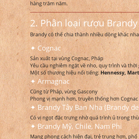
hàng trăm năm.
2. Phân loại rượu Brandy
Brandy có thể chia thành nhiều dòng khác nha
✦ Cognac
Sản xuất tại vùng Cognac, Pháp
Yêu cầu nghiêm ngặt về nho, quy trình và thời 
Một số thương hiệu nổi tiếng:
Hennessy, Mart
✦ Armagnac
Cũng từ Pháp, vùng Gascony
Phong vị mạnh hơn, truyền thống hơn Cognac
✦ Brandy Tây Ban Nha (Brandy de 
Có vị ngọt đặc trưng nhờ quá trình ủ trong t
✦ Brandy Mỹ, Chile, Nam Phi
Mang phong cách hiện đại, trẻ trung hơn, phổ 