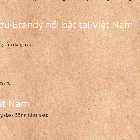
ợu Brandy nổi bật tại Việt Nam
ng của đẳng cấp
ện đại
iệt Nam
dy dao động như sau:
Đ