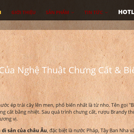
HOTL
I
GIỚI THIỆU
SẢN PHẨM
TIN TỨC
 Của Nghệ Thuật Chưng Cất & B
ớc ép trái cây lên men, phổ biến nhất là từ nho. Tên gọi "
hưng cất bằng nhiệt. Sau quá trình chưng cất, rượu Brandy t
ương vị.
à
di sản của châu Âu
, đặc biệt là nước Pháp, Tây Ban Nha v