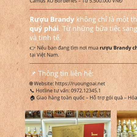
Camus XO Borderies – Từ 5.500.000 VNĐ
Rượu Brandy
không chỉ là một t
quý phái
. Từ những bữa tiệc sang
và tinh tế.
👉 Nếu bạn đang tìm nơi mua
rượu Brandy ch
tại Việt Nam.
📌 Thông tin liên hệ:
🌐 Website:
https://ruoungoai.net
📞 Hotline tư vấn:
0972.12345.1
🏠 Giao hàng toàn quốc – Hỗ trợ gói quà – Hó