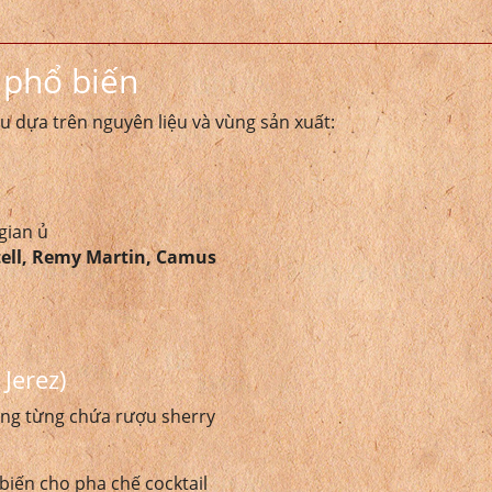
 phổ biến
u dựa trên nguyên liệu và vùng sản xuất:
gian ủ
ell, Remy Martin, Camus
Jerez)
hùng từng chứa rượu sherry
biến cho pha chế cocktail