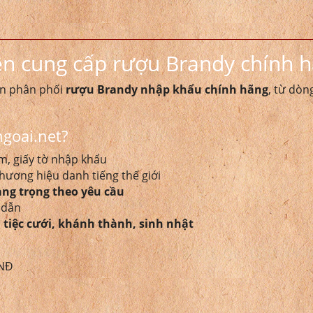
n cung cấp rượu Brandy chính hã
yên phân phối
rượu Brandy nhập khẩu chính hãng
, từ dòn
goai.net?
em, giấy tờ nhập khẩu
hương hiệu danh tiếng thế giới
ang trọng theo yêu cầu
p dẫn
 tiệc cưới, khánh thành, sinh nhật
VNĐ