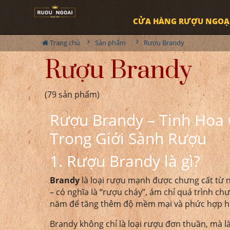
CỬA HÀNG RƯỢU NGOẠ
Trang chủ
Sản phẩm
Rượu Brandy
Rượu Brandy
(79 sản phẩm)
Rượu Brandy – Tinh Hoa
Trong Giới Sành Rượu
1. Rượu Brandy là gì?
Brandy
là loại rượu mạnh được chưng cất từ nư
– có nghĩa là “rượu cháy”, ám chỉ quá trình c
năm để tăng thêm độ mềm mại và phức hợp h
Brandy không chỉ là loại rượu đơn thuần, mà l