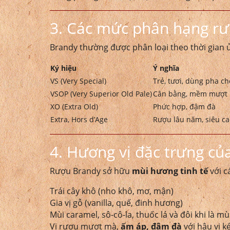
3. Các mức phân hạng r
Brandy thường được phân loại theo thời gian ủ
Ký hiệu
Ý nghĩa
VS (Very Special)
Trẻ, tươi, dùng pha ch
VSOP (Very Superior Old Pale)
Cân bằng, mềm mượt
XO (Extra Old)
Phức hợp, đậm đà
Extra, Hors d’Age
Rượu lâu năm, siêu ca
4. Hương vị đặc trưng củ
Rượu Brandy sở hữu
mùi hương tinh tế
với c
Trái cây khô (nho khô, mơ, mận)
Gia vị gỗ (vanilla, quế, đinh hương)
Mùi caramel, sô-cô-la, thuốc lá và đôi khi là m
Vị rượu mượt mà,
ấm áp, đậm đà
với hậu vị k