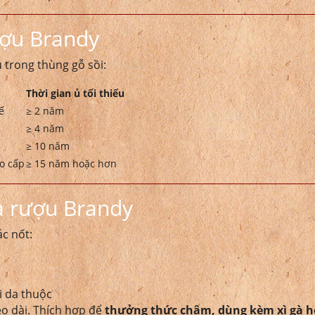
ượu Brandy
 trong thùng gỗ sồi:
Thời gian ủ tối thiểu
ế
≥ 2 năm
≥ 4 năm
≥ 10 năm
o cấp
≥ 15 năm hoặc hơn
a rượu Brandy
ác nốt:
ùi da thuộc
éo dài. Thích hợp để
thưởng thức chậm, dùng kèm xì gà h