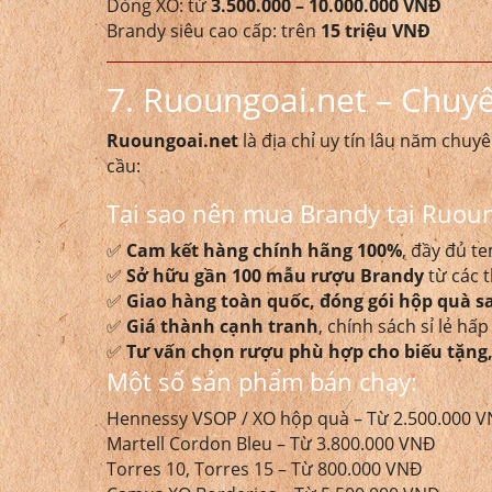
Dòng XO: từ
3.500.000 – 10.000.000 VNĐ
Brandy siêu cao cấp: trên
15 triệu VNĐ
7. Ruoungoai.net – Chuyê
Ruoungoai.net
là địa chỉ uy tín lâu năm chu
cầu:
Tại sao nên mua Brandy tại Ruoun
✅
Cam kết hàng chính hãng 100%
, đầy đủ t
✅
Sở hữu gần 100 mẫu rượu Brandy
từ các t
✅
Giao hàng toàn quốc, đóng gói hộp quà s
✅
Giá thành cạnh tranh
, chính sách sỉ lẻ hấ
✅
Tư vấn chọn rượu phù hợp cho biếu tặng,
Một số sản phẩm bán chạy:
Hennessy VSOP / XO hộp quà – Từ 2.500.000 
Martell Cordon Bleu – Từ 3.800.000 VNĐ
Torres 10, Torres 15 – Từ 800.000 VNĐ