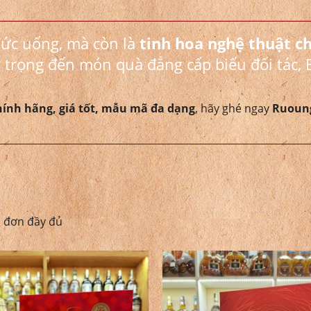
hức uống, mà còn là
tinh hoa nghệ thuật c
 trọng đến món quà đẳng cấp biếu đối tác, 
ính hãng, giá tốt, mẫu mã đa dạng
, hãy ghé ngay
Ruoung
a đơn đầy đủ