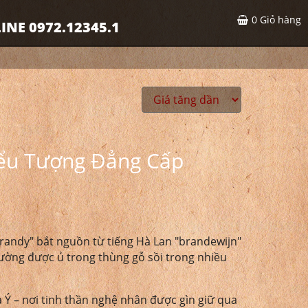
0
Giỏ hàng
INE 0972.12345.1
iểu Tượng Đẳng Cấp
Brandy" bắt nguồn từ tiếng Hà Lan "brandewijn"
hường được ủ trong thùng gỗ sồi trong nhiều
à Ý – nơi tinh thần nghệ nhân được gìn giữ qua