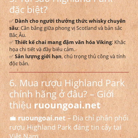
đặc biệt?
✅
Dành cho người thưởng thức whisky chuyên
sâu
: Cân bằng giữa phong vị Scotland và bản sắc
Bắc Âu.
✅
Thiết kế chai mang đậm văn hóa Viking
: Khắc
họa chi tiết và đầy biểu cảm.
✅
Sản lượng giới hạn
, chú trọng thủ công và tính
độc bản.
6. Mua rượu Highland Park
chính hãng ở đâu? – Giới
thiệu
ruoungoai.net
💼
ruoungoai.net
– Địa chỉ phân phối
rượu Highland Park đáng tin cậy tại
Việt Nam