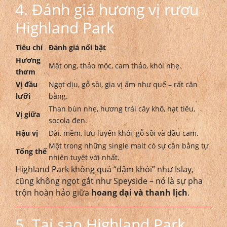
4. Đánh giá hương vị rượu
Highland Park
Tiêu chí
Đánh giá nổi bật
Hương
Mật ong, thảo mộc, cam thảo, khói nhẹ.
thơm
Vị đầu
Ngọt dịu, gỗ sồi, gia vị ấm như quế – rất cân
lưỡi
bằng.
Than bùn nhẹ, hương trái cây khô, hạt tiêu,
Vị giữa
socola đen.
Hậu vị
Dài, mềm, lưu luyến khói, gỗ sồi và dầu cam.
Một trong những single malt có sự cân bằng tự
Tổng thể
nhiên tuyệt vời nhất.
Highland Park không quá “đậm khói” như Islay,
cũng không ngọt gắt như Speyside – nó là sự pha
trộn hoàn hảo giữa
hoang dại và thanh lịch
.
5. Tại sao Highland Park