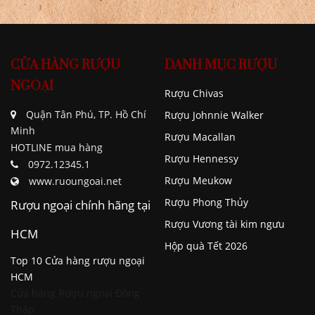
CỬA HÀNG RƯỢU
DANH MỤC RƯỢU
NGOẠI
Rượu Chivas
Quận Tân Phú, TP. Hồ Chí
Rượu Johnnie Walker
Minh
Rượu Macallan
HOTLINE mua hàng
Rượu Hennessy
0972.12345.1
Rượu Meukow
www.ruoungoai.net
Rượu Phong Thủy
Rượu ngoại chính hãng tại
Rượu Vương tài kim ngưu
HCM
Hộp quà Tết 2026
Top 10 Cửa hàng rượu ngoại
HCM
Cửa hàng Rượu ngoại Đồng
Tháp