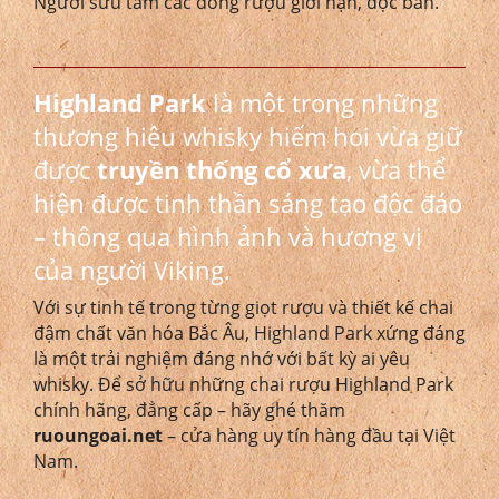
Người sưu tầm các dòng rượu giới hạn, độc bản.
Highland Park
là một trong những
thương hiệu whisky hiếm hoi vừa giữ
được
truyền thống cổ xưa
, vừa thể
hiện được tinh thần sáng tạo độc đáo
– thông qua hình ảnh và hương vị
của người Viking.
Với sự tinh tế trong từng giọt rượu và thiết kế chai
đậm chất văn hóa Bắc Âu, Highland Park xứng đáng
là một trải nghiệm đáng nhớ với bất kỳ ai yêu
whisky. Để sở hữu những chai rượu Highland Park
chính hãng, đẳng cấp – hãy ghé thăm
ruoungoai.net
– cửa hàng uy tín hàng đầu tại Việt
Nam.