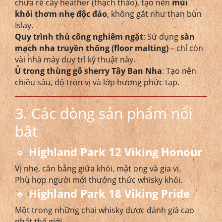
chứa rễ cây heather (thạch thảo), tạo nên
mùi
khói thơm nhẹ độc đáo
, không gắt như than bùn
Islay.
Quy trình thủ công nghiêm ngặt
: Sử dụng
sàn
mạch nha truyền thống (floor malting)
– chỉ còn
vài nhà máy duy trì kỹ thuật này.
Ủ trong thùng gỗ sherry Tây Ban Nha
: Tạo nên
chiều sâu, độ tròn vị và lớp hương phức tạp.
3. Các dòng sản phẩm nổi
bật
🔹
Highland Park 12 Viking Honour
Vị nhẹ, cân bằng giữa khói, mật ong và gia vị.
Phù hợp người mới thưởng thức whisky khói.
🔹
Highland Park 18 Viking Pride
Một trong những chai whisky được đánh giá cao
nhất thế giới.