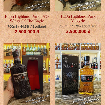
Rượu Highland Park
Rượu Highland Park 16YO
Valkyrie
Wings Of The Eagle
700ml / 45.9% / Scotland
700ml / 44.5% / Scotland
3.500.000 đ
2.500.000 đ