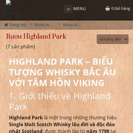
0
Giỏ hàng
MENU
Trang chủ
Rượu Whisky
Rượu Highland Park
Rượu Highland Park
(7 sản phẩm)
HIGHLAND PARK – BIỂU
TƯỢNG WHISKY BẮC ÂU
VỚI TÂM HỒN VIKING
1. Giới thiệu về Highland
Park
Highland Park
là một trong những thương hiệu
Single Malt Scotch Whisky lâu đời và độc đáo
nhất Scotland
, được thành lập từ
năm 1798
tại