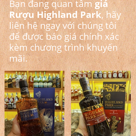
Bạn đang quan tâm
giá
Rượu Highland Park
, hãy
liên hệ ngay với chúng tôi
để được báo giá chính xác
kèm chương trình khuyến
mãi.