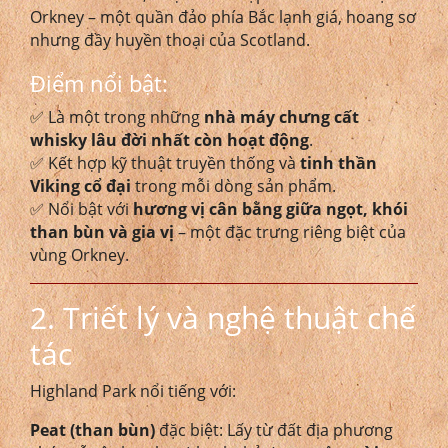
Orkney – một quần đảo phía Bắc lạnh giá, hoang sơ
nhưng đầy huyền thoại của Scotland.
Điểm nổi bật:
✅ Là một trong những
nhà máy chưng cất
whisky lâu đời nhất còn hoạt động
.
✅ Kết hợp kỹ thuật truyền thống và
tinh thần
Viking cổ đại
trong mỗi dòng sản phẩm.
✅ Nổi bật với
hương vị cân bằng giữa ngọt, khói
than bùn và gia vị
– một đặc trưng riêng biệt của
vùng Orkney.
2. Triết lý và nghệ thuật chế
tác
Highland Park nổi tiếng với:
Peat (than bùn)
đặc biệt: Lấy từ đất địa phương