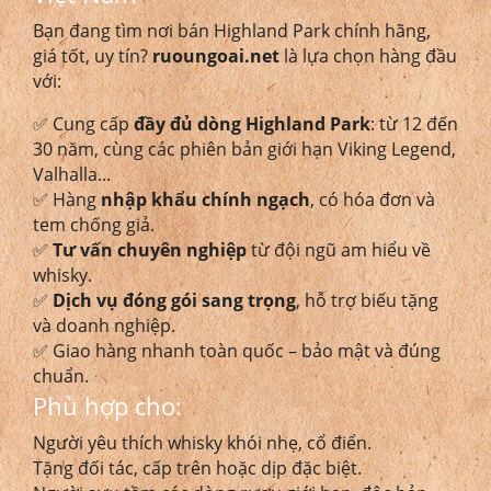
Bạn đang tìm nơi bán Highland Park chính hãng,
giá tốt, uy tín?
ruoungoai.net
là lựa chọn hàng đầu
với:
✅ Cung cấp
đầy đủ dòng Highland Park
: từ 12 đến
30 năm, cùng các phiên bản giới hạn Viking Legend,
Valhalla...
✅ Hàng
nhập khẩu chính ngạch
, có hóa đơn và
tem chống giả.
✅
Tư vấn chuyên nghiệp
từ đội ngũ am hiểu về
whisky.
✅
Dịch vụ đóng gói sang trọng
, hỗ trợ biếu tặng
và doanh nghiệp.
✅ Giao hàng nhanh toàn quốc – bảo mật và đúng
chuẩn.
Phù hợp cho:
Người yêu thích whisky khói nhẹ, cổ điển.
Tặng đối tác, cấp trên hoặc dịp đặc biệt.