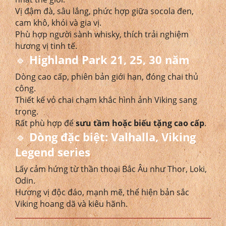
Vị đậm đà, sâu lắng, phức hợp giữa socola đen,
cam khô, khói và gia vị.
Phù hợp người sành whisky, thích trải nghiệm
hương vị tinh tế.
🔹
Highland Park 21, 25, 30 năm
Dòng cao cấp, phiên bản giới hạn, đóng chai thủ
công.
Thiết kế vỏ chai chạm khắc hình ảnh Viking sang
trọng.
Rất phù hợp để
sưu tầm hoặc biếu tặng cao cấp
.
🔹
Dòng đặc biệt: Valhalla, Viking
Legend series
Lấy cảm hứng từ thần thoại Bắc Âu như Thor, Loki,
Odin.
Hương vị độc đáo, mạnh mẽ, thể hiện bản sắc
Viking hoang dã và kiêu hãnh.