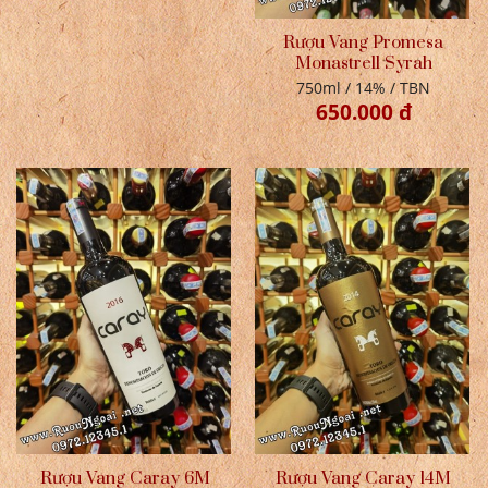
Rượu Vang Promesa
Monastrell Syrah
750ml / 14% / TBN
650.000 đ
Rượu Vang Caray 6M
Rượu Vang Caray 14M