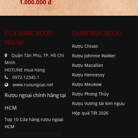
1.000.000 đ
CỬA HÀNG RƯỢU
DANH MỤC RƯỢU
NGOẠI
Rượu Chivas
Quận Tân Phú, TP. Hồ Chí
Rượu Johnnie Walker
Minh
Rượu Macallan
HOTLINE mua hàng
Rượu Hennessy
0972.12345.1
Rượu Meukow
www.ruoungoai.net
Rượu Phong Thủy
Rượu ngoại chính hãng tại
Rượu Vương tài kim ngưu
HCM
Hộp quà Tết 2026
Top 10 Cửa hàng rượu ngoại
HCM
Cửa hàng Rượu ngoại Đồng