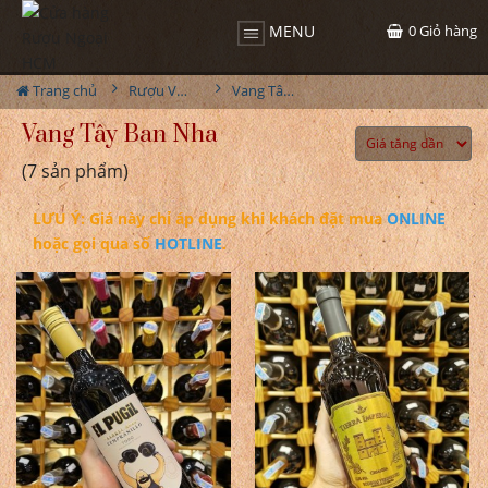
0
Giỏ hàng
MENU
Trang chủ
Rượu Vang
Vang Tây Ban Nha
Vang Tây Ban Nha
(7 sản phẩm)
LƯU Ý: Giá này chỉ áp dụng khi khách đặt mua
ONLINE
hoặc gọi qua số
HOTLINE
.