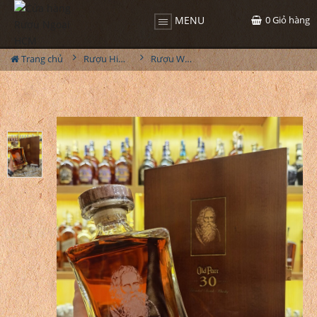
0
Giỏ hàng
MENU
Trang chủ
Rượu Hiếm - Cũ
Rượu Whisky Old Parr 30 Năm