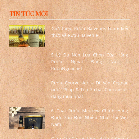
TIN TỨC MỚI
Giới thiệu Rượu Balvenie, Top 6 kiến
thức về Rượu Balvenie
5 Lý Do Nên Lựa Chọn Cửa Hàng
Rượu Ngoại Đồng Nai –
RuouNgoai.net
Rượu Courvoisier – Di sản Cognac
nước Pháp & Top 7 chai Courvoisier
đáng mua nhất
6 Chai Rượu Meukow Chính Hãng
Được Săn Đón Nhiều Nhất Tại Việt
Nam
Giá rượu Chivas luôn nhận được sự