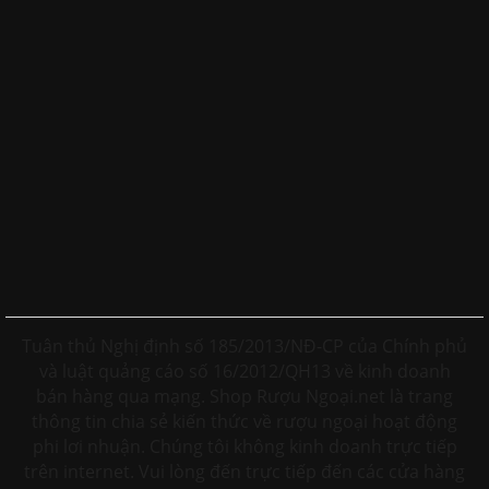
Tuân thủ Nghị định số 185/2013/NĐ-CP của Chính phủ
và luật quảng cáo số 16/2012/QH13 về kinh doanh
bán hàng qua mạng. Shop Rượu Ngoại.net là trang
thông tin chia sẻ kiến thức về rượu ngoại hoạt động
phi lơi nhuận. Chúng tôi không kinh doanh trực tiếp
trên internet. Vui lòng đến trực tiếp đến các cửa hàng