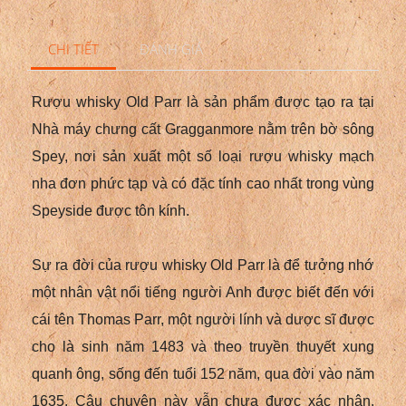
CHI TIẾT
ĐÁNH GIÁ
Rượu whisky Old Parr là sản phẩm được tạo ra tại
Nhà máy chưng cất Gragganmore nằm trên bờ sông
Spey, nơi sản xuất một số loại rượu whisky mạch
nha đơn phức tạp và có đặc tính cao nhất trong vùng
Speyside được tôn kính.
Sự ra đời của rượu whisky Old Parr là để tưởng nhớ
một nhân vật nổi tiếng người Anh được biết đến với
cái tên Thomas Parr, một người lính và dược sĩ được
cho là sinh năm 1483 và theo truyền thuyết xung
quanh ông, sống đến tuổi 152 năm, qua đời vào năm
1635. Câu chuyện này vẫn chưa được xác nhận,