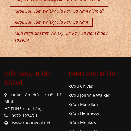
Rượu Sưu Tầm Whisky Old Parr 30 Năm hiếm cũ
Rượu Sưu Tầm Whisky Old Parr 30 Năm
Mua rượu sưu tầm Whisky Old Parr 30 Năm ở đâu
Tp.HCM
CỬA HÀNG RƯỢU
DANH MỤC RƯỢU
NGOẠI
Rượu Chivas
Quận Tân Phú, TP. Hồ Chí
Rượu Johnnie Walker
Minh
Rượu Macallan
HOTLINE mua hàng
Rượu Hennessy
0972.12345.1
Rượu Meukow
www.ruoungoai.net