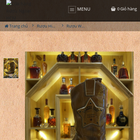
0
Giỏ hàng
MENU
Trang chủ
Rượu Hiếm - Cũ
Rượu Whisky Laredo Pass Cowboy Boot