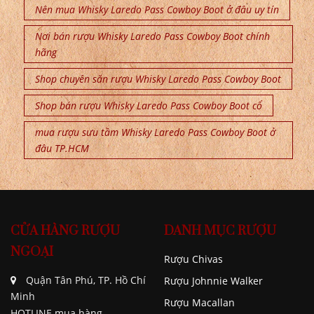
Nên mua Whisky Laredo Pass Cowboy Boot ở đâu uy tín
Nơi bán rượu Whisky Laredo Pass Cowboy Boot chính
hãng
Shop chuyên săn rượu Whisky Laredo Pass Cowboy Boot
Shop bán rượu Whisky Laredo Pass Cowboy Boot cổ
mua rượu sưu tầm Whisky Laredo Pass Cowboy Boot ở
đâu TP.HCM
CỬA HÀNG RƯỢU
DANH MỤC RƯỢU
NGOẠI
Rượu Chivas
Quận Tân Phú, TP. Hồ Chí
Rượu Johnnie Walker
Minh
Rượu Macallan
HOTLINE mua hàng