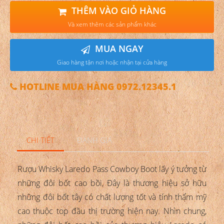
THÊM VÀO GIỎ HÀNG
Và xem thêm các sản phẩm khác
MUA NGAY
Giao hàng tận nơi hoặc nhận tại cửa hàng
HOTLINE MUA HÀNG 0972.12345.1
CHI TIẾT
ĐÁNH GIÁ
Rượu Whisky Laredo Pass Cowboy Boot lấy ý tưởng từ
những đôi bốt cao bồi, Đây là thương hiệu sở hữu
những đôi bốt tây có chất lượng tốt và tính thẩm mỹ
cao thuộc top đầu thị trường hiện nay. Nhìn chung,