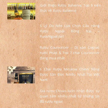
Giới thiệu Rượu Balvenie, Top 6 kiến
thức về Rượu Balvenie
5 Lý Do Nên Lựa Chọn Cửa Hàng
Rượu Ngoại Đồng Nai –
RuouNgoai.net
Rượu Courvoisier – Di sản Cognac
nước Pháp & Top 7 chai Courvoisier
đáng mua nhất
6 Chai Rượu Meukow Chính Hãng
Được Săn Đón Nhiều Nhất Tại Việt
Nam
Giá rượu Chivas luôn nhận được sự
quan tâm nhiều nhất từ những tín
đồ rượu ngoại