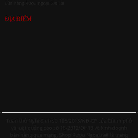
Cửa hàng Rượu ngoại Gia Lai
ĐỊA ĐIỂM
Tuân thủ Nghị định số 185/2013/NĐ-CP của Chính phủ
và luật quảng cáo số 16/2012/QH13 về kinh doanh
bán hàng qua mạng. Shop Rượu Ngoại.net là trang