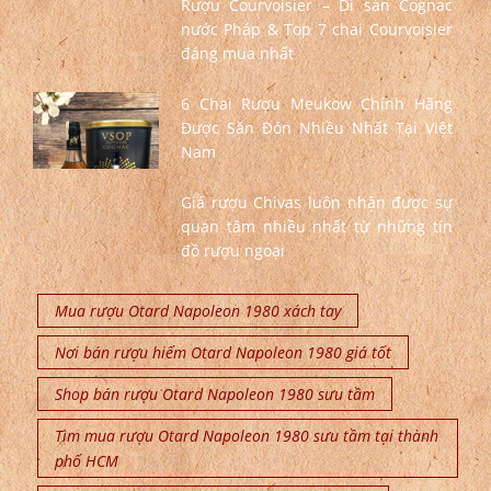
Rượu Courvoisier – Di sản Cognac
nước Pháp & Top 7 chai Courvoisier
đáng mua nhất
6 Chai Rượu Meukow Chính Hãng
Được Săn Đón Nhiều Nhất Tại Việt
Nam
Giá rượu Chivas luôn nhận được sự
quan tâm nhiều nhất từ những tín
đồ rượu ngoại
Mua rượu Otard Napoleon 1980 xách tay
Nơi bán rượu hiếm Otard Napoleon 1980 giá tốt
Shop bán rượu Otard Napoleon 1980 sưu tầm
Tìm mua rượu Otard Napoleon 1980 sưu tầm tại thành
phố HCM