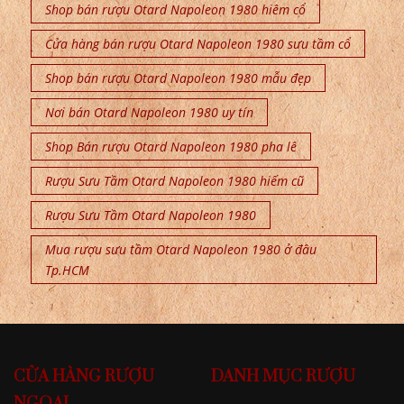
Shop bán rượu Otard Napoleon 1980 hiêm cổ
Cửa hàng bán rượu Otard Napoleon 1980 sưu tầm cổ
Shop bán rượu Otard Napoleon 1980 mẫu đẹp
Nơi bán Otard Napoleon 1980 uy tín
Shop Bán rượu Otard Napoleon 1980 pha lê
Rượu Sưu Tầm Otard Napoleon 1980 hiếm cũ
Rượu Sưu Tầm Otard Napoleon 1980
Mua rượu sưu tầm Otard Napoleon 1980 ở đâu
Tp.HCM
CỬA HÀNG RƯỢU
DANH MỤC RƯỢU
NGOẠI