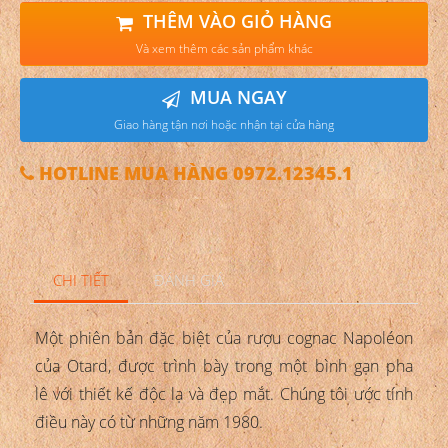
THÊM VÀO GIỎ HÀNG
Và xem thêm các sản phẩm khác
MUA NGAY
Giao hàng tận nơi hoặc nhận tại cửa hàng
HOTLINE MUA HÀNG 0972.12345.1
CHI TIẾT
ĐÁNH GIÁ
Một phiên bản đặc biệt của rượu cognac Napoléon
của Otard, được trình bày trong một bình gạn pha
lê với thiết kế độc lạ và đẹp mắt. Chúng tôi ước tính
điều này có từ những năm 1980.