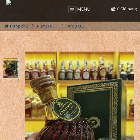
0
Giỏ hàng
MENU
Trang chủ
Rượu Hiếm - Cũ
Rượu Otard Napoleon Full Box 1980