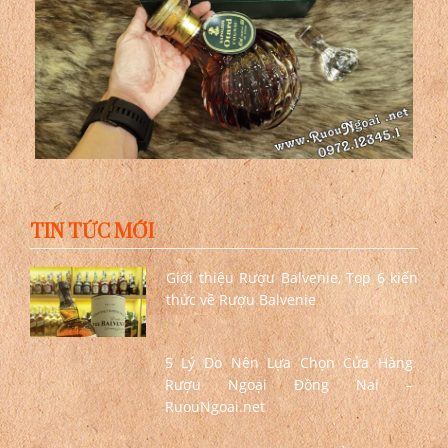
TIN TỨC MỚI
Giới thiệu Rượu Balvenie, Top 6 kiến
thức về Rượu Balvenie
5 Lý Do Nên Lựa Chọn Cửa Hàng
Rượu Ngoại Đồng Nai –
RuouNgoai.net