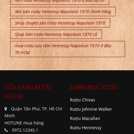
Nên mua Hennessy Napoleon 1970 ở đâu uy tín
Nơi bán rượu Hennessy Napoleon 1970 chính hãng
Shop chuyên săn rượu Hennessy Napoleon 1970
Shop bán rượu Hennessy Napoleon 1970 cổ
mua rượu sưu tầm Hennessy Napoleon 1970 ở đâu
TP.HCM
CỬA HÀNG RƯỢU
DANH MỤC RƯỢU
NGOẠI
Rượu Chivas
Quận Tân Phú, TP. Hồ Chí
Rượu Johnnie Walker
Minh
Rượu Macallan
HOTLINE mua hàng
Rượu Hennessy
0972.12345.1