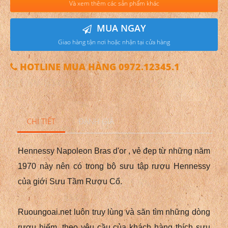
Và xem thêm các sản phẩm khác
MUA NGAY
Giao hàng tận nơi hoặc nhận tại cửa hàng
HOTLINE MUA HÀNG 0972.12345.1
CHI TIẾT
ĐÁNH GIÁ
Hennessy Napoleon Bras d'or
, vẻ đẹp từ những năm
1970 này nên có trong bộ sưu tập rượu Hennessy
của giới Sưu Tầm Rượu Cổ.
Ruoungoai.net luôn truy lùng và săn tìm những dòng
rượu hiếm, theo yêu cầu của khách hàng thích sưu