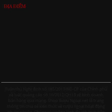
ĐỊA ĐIỂM
Tuân thủ Nghị định số 185/2013/NĐ-CP của Chính phủ
và luật quảng cáo số 16/2012/QH13 về kinh doanh
bán hàng qua mạng. Shop Rượu Ngoại.net là trang
thông tin chia sẻ kiến thức về rượu ngoại hoạt động