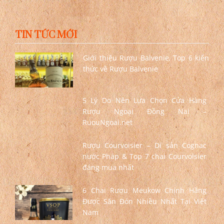
TIN TỨC MỚI
Giới thiệu Rượu Balvenie, Top 6 kiến
thức về Rượu Balvenie
5 Lý Do Nên Lựa Chọn Cửa Hàng
Rượu Ngoại Đồng Nai –
RuouNgoai.net
Rượu Courvoisier – Di sản Cognac
nước Pháp & Top 7 chai Courvoisier
đáng mua nhất
6 Chai Rượu Meukow Chính Hãng
Được Săn Đón Nhiều Nhất Tại Việt
Nam