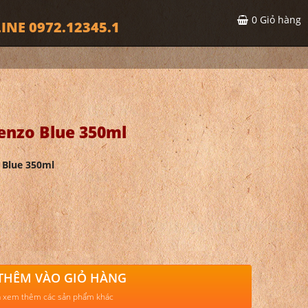
0
Giỏ hàng
INE 0972.12345.1
nzo Blue 350ml
 Blue 350ml
THÊM VÀO GIỎ HÀNG
 xem thêm các sản phẩm khác