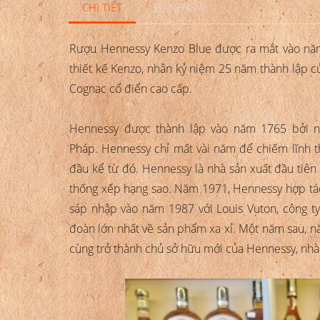
CHI TIẾT
ĐÁNH GIÁ
Rượu Hennessy Kenzo Blue được ra mắt vào năm
thiết kế Kenzo, nhân kỷ niệm 25 năm thành lập c
Cognac cổ điển cao cấp.
Hennessy được thành lập vào năm 1765 bởi ng
Pháp. Hennessy chỉ mất vài năm để chiếm lĩnh th
đầu kể từ đó. Hennessy là nhà sản xuất đầu tiên
thống xếp hạng sao. Năm 1971, Hennessy hợp tá
sáp nhập vào năm 1987 với Louis Vuton, công t
đoàn lớn nhất về sản phẩm xa xỉ. Một năm sau, 
cùng trở thành chủ sở hữu mới của Hennessy, nhà 