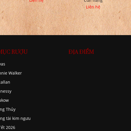
Liên hệ
Còn hàng
Liên hệ
MỤC RƯỢU
ĐỊA ĐIỂM
vas
nnie Walker
allan
nessy
ukow
ng Thủy
ng tài kim ngưu
Tết 2026