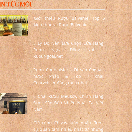
IN TỨC MỚI
Giới thiệu Rượu Balvenie, Top 6
kiến thức về Rượu Balvenie
5 Lý Do Nên Lựa Chọn Cửa Hàng
Rượu Ngoại Đồng Nai –
RuouNgoai.net
Rượu Courvoisier – Di sản Cognac
nước Pháp & Top 7 chai
Courvoisier đáng mua nhất
6 Chai Rượu Meukow Chính Hãng
Được Săn Đón Nhiều Nhất Tại Việt
Nam
Giá rượu Chivas luôn nhận được
sự quan tâm nhiều nhất từ những