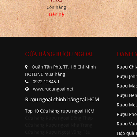
Còn hàng
Liên hệ
CỬA HÀNG RƯỢU NGOẠI
DANH 
Quận Tân Phú, TP. Hồ Chí Minh
Rượu Chi
HOTLINE mua hàng
Rượu Joh
0972.12345.1
Rượu Mac
www.ruoungoai.net
Rượu Hen
Rượu ngoại chính hãng tại HCM
Rượu Me
Top 10 Cửa hàng rượu ngoại HCM
Rượu Pho
Cửa hàng Rượu ngoại Đồng Tháp
Rượu Vươ
Cửa hàng Rượu ngoại Nha Trang
Cửa hàng Rượu Ngoại Vũng Tàu
Hộp quà 