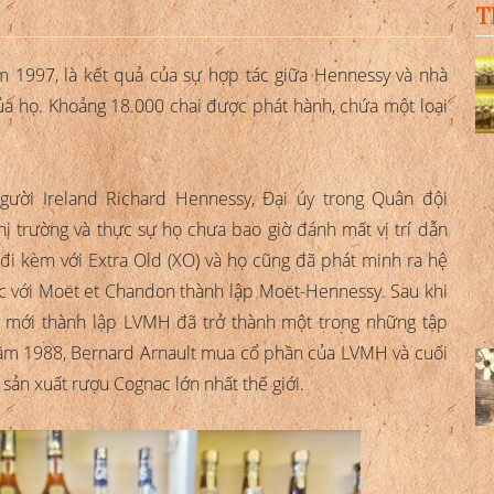
T
 1997, là kết quả của sự hợp tác giữa Hennessy và nhà
ủa họ. Khoảng 18.000 chai được phát hành, chứa một loại
ười Ireland Richard Hennessy, Đại úy trong Quân đội
ị trường và thực sự họ chưa bao giờ đánh mất vị trí dẫn
 đi kèm với Extra Old (XO) và họ cũng đã phát minh ra hệ
c với Moët et Chandon thành lập Moët-Hennessy. Sau khi
y mới thành lập LVMH đã trở thành một trong những tập
năm 1988, Bernard Arnault mua cổ phần của LVMH và cuối
sản xuất rượu Cognac lớn nhất thế giới.