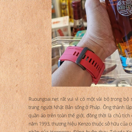
Ruoungoai.net rất vui vì có một vài bộ trong bộ
trang người Nhật Bản sống ở Pháp. Ông thành lậ
quần áo trên toàn thế giới, đồng thời là chủ tịc
năm 1993, thương hiệu Kenzo thuộc sở hữu của c
phần của Hennessy. Đáng buồn thay, Takada Ke