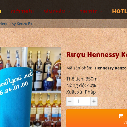
HOTL
I
GIỚI THIỆU
SẢN PHẨM
TIN TỨC
Rượu Hennessy Kenzo Blue 350ml
Rượu Hennessy Ke
Mã sản phẩm:
Hennessy Kenzo
Thể tích; 350ml
Nồng độ; 40%
Xuất xứ: Pháp
Và