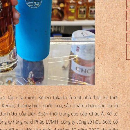
 sưu tập của mình. Kenzo Takada là một nhà thiết kế thời
p Kenzo, thương hiệu nước hoa, sản phẩm chăm sóc da và
h danh dự của Liên đoàn thời trang cao cấp Châu Á. Kể từ
ông ty hàng xa xỉ Pháp LVMH, công ty cũng sở hữu 66% cổ
nzo đã qua đời vào ngày 4 tháng 10 năm 2020 do biến