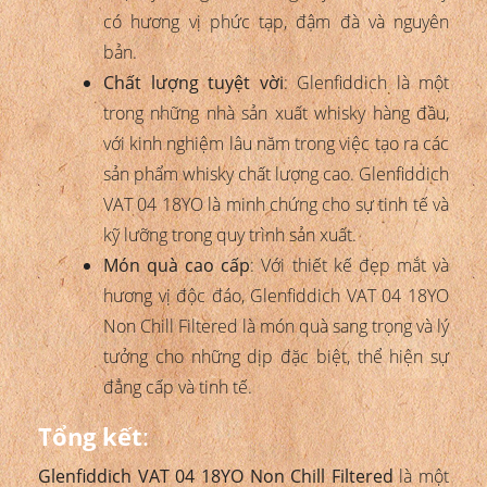
có hương vị phức tạp, đậm đà và nguyên
bản.
Chất lượng tuyệt vời
: Glenfiddich là một
trong những nhà sản xuất whisky hàng đầu,
với kinh nghiệm lâu năm trong việc tạo ra các
sản phẩm whisky chất lượng cao. Glenfiddich
VAT 04 18YO là minh chứng cho sự tinh tế và
kỹ lưỡng trong quy trình sản xuất.
Món quà cao cấp
: Với thiết kế đẹp mắt và
hương vị độc đáo, Glenfiddich VAT 04 18YO
Non Chill Filtered là món quà sang trọng và lý
tưởng cho những dịp đặc biệt, thể hiện sự
đẳng cấp và tinh tế.
Tổng kết
:
Glenfiddich VAT 04 18YO Non Chill Filtered
là một