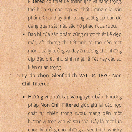
Filtered
có thiết kế thanh lịch và sang trọng,
thể hiện sự cao cấp và chất lượng của sản
phẩm. Chai thủy tinh trong suốt giúp bạn dễ
dàng quan sát màu sắc hổ phách của rượu.
Bao bì của sản phẩm cũng được thiết kế đẹp
mắt, với những chi tiết tinh tế, tạo nên một
món quà lý tưởng và đầy ấn tượng cho những
dịp đặc biệt như sinh nhật, lễ Tết hay các sự
kiện quan trọng.
Lý do chọn Glenfiddich VAT 04 18YO Non
Chill Filtered
:
Hương vị phức tạp và nguyên bản
: Phương
pháp
Non Chill Filtered
giúp giữ lại các hợp
chất tự nhiên trong rượu, mang đến một
hương vị trọn vẹn và sâu sắc. Đây là một lựa
chọn lý tưởng cho những ai yêu thích whisky