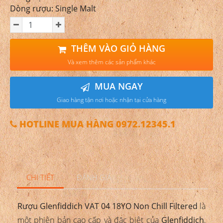
Dòng rượu: Single Malt
THÊM VÀO GIỎ HÀNG
Và xem thêm các sản phẩm khác
MUA NGAY
Giao hàng tận nơi hoặc nhận tại cửa hàng
HOTLINE MUA HÀNG 0972.12345.1
CHI TIẾT
ĐÁNH GIÁ
Rượu Glenfiddich VAT 04 18YO Non Chill Filtered
là
một phiên bản cao cấp và đặc biệt của
Glenfiddich
,