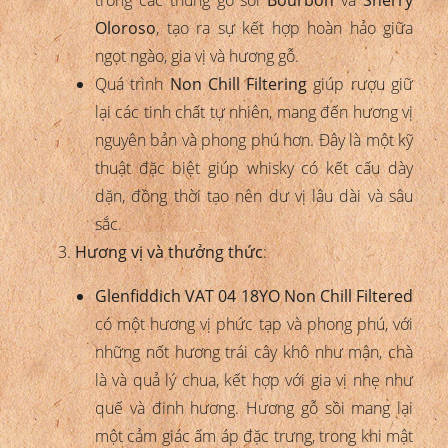
Oloroso
, tạo ra sự kết hợp hoàn hảo giữa
ngọt ngào, gia vị và hương gỗ.
Quá trình
Non Chill Filtering
giúp rượu giữ
lại các tinh chất tự nhiên, mang đến hương vị
nguyên bản và phong phú hơn. Đây là một kỹ
thuật đặc biệt giúp whisky có kết cấu dày
dặn, đồng thời tạo nên dư vị lâu dài và sâu
sắc.
Hương vị và thưởng thức
:
Glenfiddich VAT 04 18YO Non Chill Filtered
có một hương vị phức tạp và phong phú, với
những nốt hương trái cây khô như mận, chà
là và quả lý chua, kết hợp với gia vị nhẹ như
quế và đinh hương. Hương gỗ sồi mang lại
một cảm giác ấm áp đặc trưng, trong khi mật