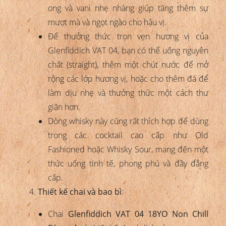
ong và vani nhẹ nhàng giúp tăng thêm sự
mượt mà và ngọt ngào cho hậu vị.
Để thưởng thức trọn vẹn hương vị của
Glenfiddich VAT 04, bạn có thể uống nguyên
chất (straight), thêm một chút nước để mở
rộng các lớp hương vị, hoặc cho thêm đá để
làm dịu nhẹ và thưởng thức một cách thư
giãn hơn.
Dòng whisky này cũng rất thích hợp để dùng
trong các cocktail cao cấp như Old
Fashioned hoặc Whisky Sour, mang đến một
thức uống tinh tế, phong phú và đầy đẳng
cấp.
Thiết kế chai và bao bì
:
Chai
Glenfiddich VAT 04 18YO Non Chill