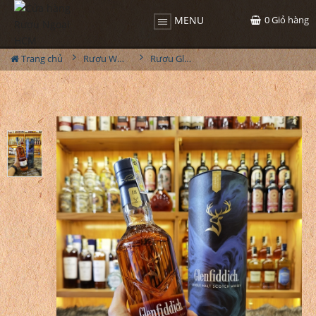
0
Giỏ hàng
MENU
Trang chủ
Rượu Whisky
Rượu Glenfiddich VAT04 18YO Non Chill Filtered