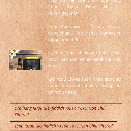
5 Lý Do Nên Lựa Chọn Cửa Hàng
Rượu Ngoại Đồng Nai –
RuouNgoai.net
Rượu Courvoisier – Di sản Cognac
nước Pháp & Top 7 chai Courvoisier
đáng mua nhất
6 Chai Rượu Meukow Chính Hãng
Được Săn Đón Nhiều Nhất Tại Việt
Nam
Giá rượu Chivas luôn nhận được sự
quan tâm nhiều nhất từ những tín
đồ rượu ngoại
cửa hàng Rượu Glenfiddich VAT04 18YO Non Chill
Filtered
shop Rượu Glenfiddich VAT04 18YO Non Chill Filtered