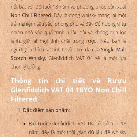
nổi bật với độ tuổi 18 năm và phương pháp sản xuất
Non Chill Filtered
. Đây là dòng whisky mang lại một
trải nghiệm sâu sắc, phong phú và đầy đủ hương vị tự
nhiên nhờ vào quá trình ủ lâu dài và không qua lọc
lạnh, giữ lại mọi tinh chất trong rượu. Nếu bạn là
người yêu thích sự tinh tế và đậm đà của
Single Malt
Scotch Whisky
, Glenfiddich VAT 04 sẽ là một lựa
chọn lý tưởng.
Thông tin chi tiết về Rượu
Glenfiddich VAT 04 18YO Non Chill
Filtered
:
Đặc điểm sản phẩm
:
Độ tuổi
: Glenfiddich VAT 04 có độ tuổi 18
năm, đây là một thời gian đủ lâu để whisky