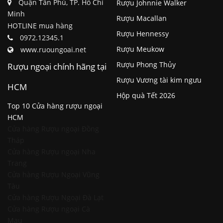
Quận Tân Phú, TP. Hồ Chí
Rượu Johnnie Walker
Minh
Rượu Macallan
HOTLINE mua hàng
Rượu Hennessy
0972.12345.1
Rượu Meukow
www.ruoungoai.net
Rượu Phong Thủy
Rượu ngoại chính hãng tại
Rượu Vương tài kim ngưu
HCM
Hộp quà Tết 2026
Top 10 Cửa hàng rượu ngoại
HCM
Cửa hàng Rượu ngoại Đồng
Tháp
Cửa hàng Rượu ngoại Nha
Trang
Cửa hàng Rượu Ngoại Vũng
Tàu
Cửa hàng Rượu Ngoại Đà Lạt
Cửa hàng Rượu ngoại Cà
Mau