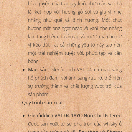
hòa quyện của trái cây khô như mận và chà
là, kết hợp với hương gỗ sồi và gia vị nhẹ
nhàng như quế và đinh hương. Một chút
hương mật ong ngọt ngào và vani nhẹ nhàng
làm tăng thêm độ ấm áp và mượt mà cho dư
vị kéo dài. Tất cả những yếu tố này tạo nên
một trải nghiệm tuyệt vời, phức tạp và cân
bằng.
Màu sắc
: Glenfiddich VAT 04 có màu vàng
hổ phách đậm, với ánh sáng rực rỡ, thể hiện
sự trưởng thành và chất lượng vượt trội của
sản phẩm.
Quy trình sản xuất
:
Glenfiddich VAT 04 18YO Non Chill Filtered
được sản xuất từ sự pha trộn của whisky ủ
trong các thùng gỗ sồi
Bourbon
và
Sherry