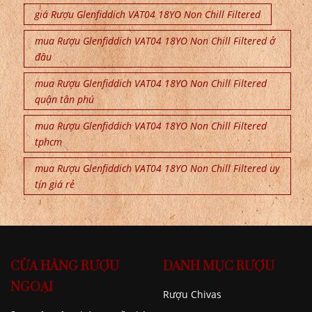
giá Rượu Glenfiddich VAT04 18YO Non Chill Filtered
mua Rượu Glenfiddich VAT04 18YO Non Chill Filtered ở
đâu
mua Rượu Glenfiddich VAT04 18YO Non Chill Filtered
quận tân phú
mua Rượu Glenfiddich VAT04 18YO Non Chill Filtered
tphcm
mua Rượu Glenfiddich VAT04 18YO Non Chill Filtered uy
tín giá rẻ
CỬA HÀNG RƯỢU
DANH MỤC RƯỢU
NGOẠI
Rượu Chivas