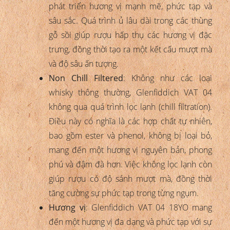
phát triển hương vị mạnh mẽ, phức tạp và
sâu sắc. Quá trình ủ lâu dài trong các thùng
gỗ sồi giúp rượu hấp thụ các hương vị đặc
trưng, đồng thời tạo ra một kết cấu mượt mà
và độ sâu ấn tượng.
Non Chill Filtered
: Không như các loại
whisky thông thường, Glenfiddich VAT 04
không qua quá trình lọc lạnh (chill filtration).
Điều này có nghĩa là các hợp chất tự nhiên,
bao gồm ester và phenol, không bị loại bỏ,
mang đến một hương vị nguyên bản, phong
phú và đậm đà hơn. Việc không lọc lạnh còn
giúp rượu có độ sánh mượt mà, đồng thời
tăng cường sự phức tạp trong từng ngụm.
Hương vị
: Glenfiddich VAT 04 18YO mang
đến một hương vị đa dạng và phức tạp với sự