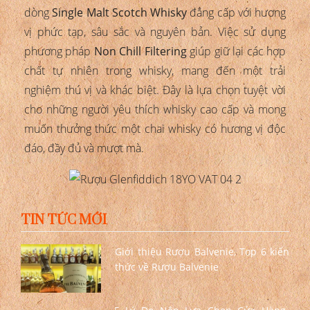
dòng
Single Malt Scotch Whisky
đẳng cấp với hương
vị phức tạp, sâu sắc và nguyên bản. Việc sử dụng
phương pháp
Non Chill Filtering
giúp giữ lại các hợp
chất tự nhiên trong whisky, mang đến một trải
nghiệm thú vị và khác biệt. Đây là lựa chọn tuyệt vời
cho những người yêu thích whisky cao cấp và mong
muốn thưởng thức một chai whisky có hương vị độc
đáo, đầy đủ và mượt mà.
TIN TỨC MỚI
Giới thiệu Rượu Balvenie, Top 6 kiến
thức về Rượu Balvenie