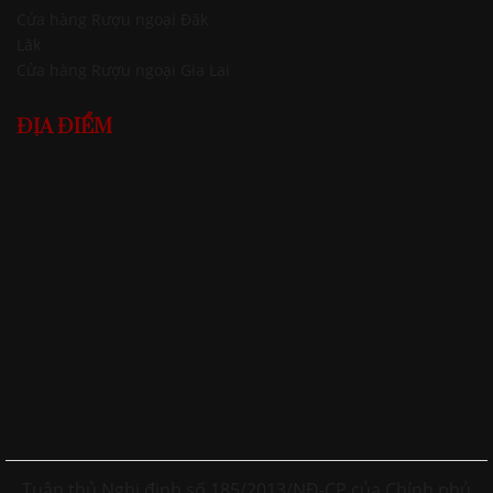
Cửa hàng Rượu ngoại Đăk
Lăk
Cửa hàng Rượu ngoại Gia Lai
ĐỊA ĐIỂM
Tuân thủ Nghị định số 185/2013/NĐ-CP của Chính phủ