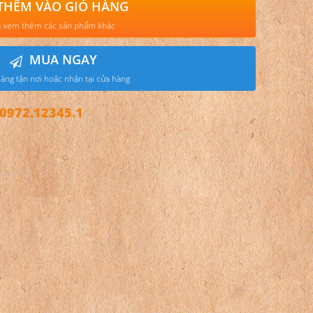
THÊM VÀO GIỎ HÀNG
 xem thêm các sản phẩm khác
MUA NGAY
àng tận nơi hoặc nhận tại cửa hàng
972.12345.1