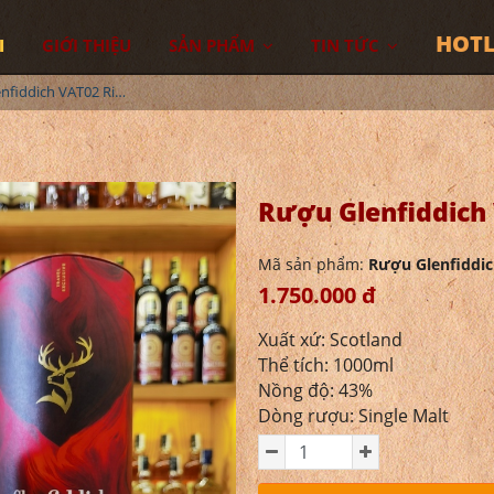
HOTL
I
GIỚI THIỆU
SẢN PHẨM
TIN TỨC
Rượu Glenfiddich VAT02 Rich & Dark 1L
Rượu Glenfiddich 
Mã sản phẩm:
Rượu Glenfiddic
1.750.000 đ
Xuất xứ: Scotland
Thể tích: 1000ml
Nồng độ: 43%
Dòng rượu: Single Malt