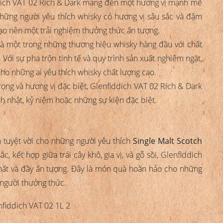
dich VAT 02 Rich & Dark mang đến một hương vị mạnh mẽ
hững người yêu thích whisky có hương vị sâu sắc và đậm
i tạo nên một trải nghiệm thưởng thức ấn tượng.
 là một trong những thương hiệu whisky hàng đầu với chất
i sự pha trộn tinh tế và quy trình sản xuất nghiêm ngặt,
cho những ai yêu thích whisky chất lượng cao.
 trọng và hương vị đặc biệt, Glenfiddich VAT 02 Rich & Dark
inh nhật, kỷ niệm hoặc những sự kiện đặc biệt.
 tuyệt vời cho những người yêu thích
Single Malt Scotch
 kết hợp giữa trái cây khô, gia vị, và gỗ sồi, Glenfiddich
ất và đầy ấn tượng. Đây là món quà hoàn hảo cho những
a người thưởng thức.