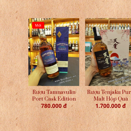
Mới
Rượu Tamnavulin
Rượu Tenjaku Pu
Port Cask Edition
Malt Hộp Quà
780.000 đ
1.700.000 đ