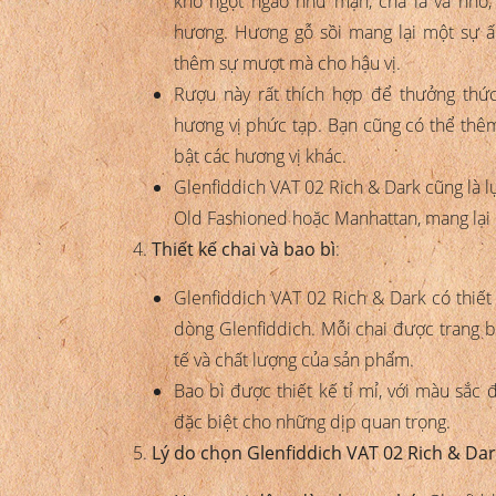
khô ngọt ngào như mận, chà là và nho,
hương. Hương gỗ sồi mang lại một sự ấm
thêm sự mượt mà cho hậu vị.
Rượu này rất thích hợp để thưởng thức 
hương vị phức tạp. Bạn cũng có thể thê
bật các hương vị khác.
Glenfiddich VAT 02 Rich & Dark cũng là 
Old Fashioned hoặc Manhattan, mang lại m
Thiết kế chai và bao bì
:
Glenfiddich VAT 02 Rich & Dark có thiết 
dòng Glenfiddich. Mỗi chai được trang bị
tế và chất lượng của sản phẩm.
Bao bì được thiết kế tỉ mỉ, với màu sắc
đặc biệt cho những dịp quan trọng.
Lý do chọn Glenfiddich VAT 02 Rich & Da