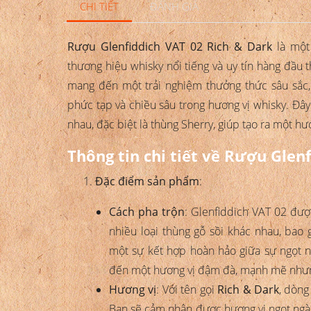
CHI TIẾT
ĐÁNH GIÁ
Rượu Glenfiddich VAT 02 Rich & Dark
là một
thương hiệu whisky nổi tiếng và uy tín hàng đầu t
mang đến một trải nghiệm thưởng thức sâu sắc
phức tạp và chiều sâu trong hương vị whisky. Đâ
nhau, đặc biệt là thùng Sherry, giúp tạo ra một 
Thông tin chi tiết về Rượu Glen
Đặc điểm sản phẩm
:
Cách pha trộn
: Glenfiddich VAT 02 được
nhiều loại thùng gỗ sồi khác nhau, ba
một sự kết hợp hoàn hảo giữa sự ngọt n
đến một hương vị đậm đà, mạnh mẽ nhưn
Hương vị
: Với tên gọi
Rich & Dark
, dòng
Bạn sẽ cảm nhận được hương vị ngọt ngào 