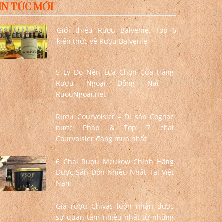
IN TỨC MỚI
Giới thiệu Rượu Balvenie, Top 6
kiến thức về Rượu Balvenie
5 Lý Do Nên Lựa Chọn Cửa Hàng
Rượu Ngoại Đồng Nai –
RuouNgoai.net
Rượu Courvoisier – Di sản Cognac
nước Pháp & Top 7 chai
Courvoisier đáng mua nhất
6 Chai Rượu Meukow Chính Hãng
Được Săn Đón Nhiều Nhất Tại Việt
Nam
Giá rượu Chivas luôn nhận được
sự quan tâm nhiều nhất từ những