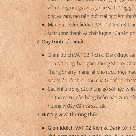
với những nốt gia vị cay nhẹ và hương gỗ
ong và vani, tạo nên một trải nghiệm thưở
Màu sắc
: Glenfiddich VAT 02 Rich & Da
sự trưởng thành và chất lượng của sản p
Quy trình sản xuất
:
Glenfiddich VAT 02 Rich & Dark được sản 
qua sử dụng, bao gồm thùng Sherry Oloro
Thùng Sherry mang lại cho rượu một màu
sự ấm áp và chiều sâu của Glenfiddich V
Sau khi ủ trong các thùng gỗ sồi này, whis
để tạo ra sự cân bằng hoàn hảo giữa các
hương vị đầy đặn và sâu sắc.
Hương vị và thưởng thức
:
Glenfiddich VAT 02 Rich & Dark
có một