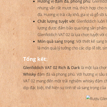
Hương vị đậm đà, phong phú
: Glenfid
nhưng vẫn rất mượt mà, thích hợp cho n
đà. Hương vị trái cây khô, gia vị và gỗ sồ
Chất lượng tuyệt vời
: Glenfiddich luôn
lượng được đảm bảo qua từng sản phẩm. Vớ
Glenfiddich VAT 02 là lựa chọn tuyệt vời 
Món quà sang trọng
: Với thiết kế sang
là món quà lý tưởng cho các dịp lễ tết, s
Tổng kết
:
Glenfiddich VAT 02 Rich & Dark
là một lựa chọn
Whisky
đậm đà và phong phú. Với hương vị sâu sắc,
VAT 02 mang đến một trải nghiệm whisky đậm ch
dịp đặc biệt, thể hiện sự tinh tế và sang trọng củ