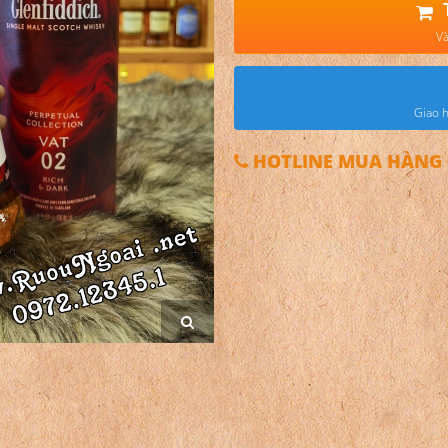
Và
Giao h
HOTLINE MUA HÀNG 0