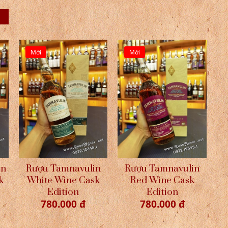
Mới
Mới
an
Rượu Tamnavulin
Rượu Tamnavulin
k
White Wine Cask
Red Wine Cask
Edition
Edition
780.000 đ
780.000 đ