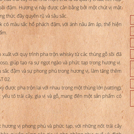
 sồi đậm. Hương vị này được cân bằng bởi một chút vị mật
ng thức đầy quyến rũ và sâu sắc.
rk có màu sắc hổ phách đậm, với ánh nâu ấm áp, thể hiện
hẩm.
xuất với quy trình pha trộn whisky từ các thùng gỗ sồi đã
so, giúp tạo ra sự ngọt ngào và phức tạp trong hương vị.
 sắc đậm và sự phong phú trong hương vị, làm tăng thêm
AT 02.
ky được pha trộn lại với nhau trong một thùng lớn (vatting),
 yếu tố trái cây, gia vị và gỗ, mang đến một sản phẩm có
 hương vị phong phú và phức tạp, với những nốt trái cây