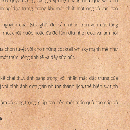
 hòa quyện cùng các gia vị nhẹ nhàng như quế và đinh
 áp đặc trưng, trong khi một chút mật ong và vani tạo
nguyên chất (straight), để cảm nhận trọn vẹn các tầng
m một chút nước hoặc đá để làm dịu nhẹ rượu và làm nổi
lựa chọn tuyệt vời cho những cocktail whisky mạnh mẽ như
ột thức uống tinh tế và đầy sức hút.
kế chai thủy tinh sang trọng, với nhãn mác đặc trưng của
 với hình ảnh đơn giản nhưng thanh lịch, thể hiện sự tinh
 đậm và sang trọng, giúp tạo nên một món quà cao cấp và
rk
: