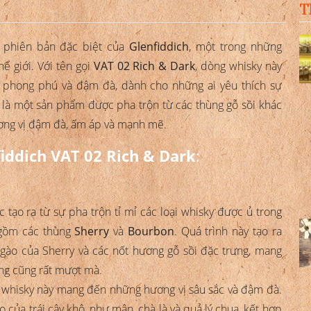
T
 phiên bản đặc biệt của
Glenfiddich
, một trong những
hế giới. Với tên gọi
VAT 02 Rich & Dark
, dòng whisky này
, phong phú và đậm đà, dành cho những ai yêu thích sự
y là một sản phẩm được pha trộn từ các thùng gỗ sồi khác
hương vị đậm đà, ấm áp và mạnh mẽ.
fiddich VAT 02 Rich & Dark
:
 tạo ra từ sự pha trộn tỉ mỉ các loại whisky được ủ trong
o gồm các thùng
Sherry
và
Bourbon
. Quá trình này tạo ra
gào của Sherry và các nốt hương gỗ sồi đặc trưng, mang
g cũng rất mượt mà.
 whisky này mang đến những hương vị sâu sắc và đậm đà.
của trái cây khô, như mận, chà là và quả lý chua, kết hợp