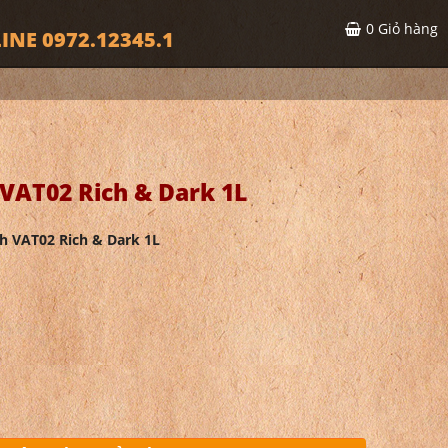
0
Giỏ hàng
INE 0972.12345.1
VAT02 Rich & Dark 1L
h VAT02 Rich & Dark 1L