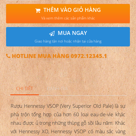
THÊM VÀO GIỎ HÀNG
Và xem thêm các sản phẩm khác
MUA NGAY
Giao hàng tận nơi hoặc nhận tại cửa hàng
HOTLINE MUA HÀNG 0972.12345.1
CHI TIẾT
ĐÁNH GIÁ
Rượu Hennessy VSOP (Very Superior Old Pale) là sự
pha trộn tổng hợp của hơn 60 loại eau-de-vie khác
nhau được ủ trong những thùng gỗ sồi lâu năm. Khác
với Hennessy XO, Hennessy VSOP có màu sắc vàng