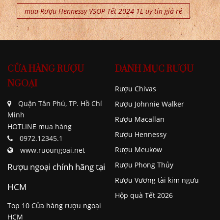
mua Rượu Hennessy VSOP Tết 2024 1L uy tín giá rẻ
CỬA HÀNG RƯỢU
DANH MỤC RƯỢU
NGOẠI
Rượu Chivas
Quận Tân Phú, TP. Hồ Chí
Rượu Johnnie Walker
Minh
Rượu Macallan
HOTLINE mua hàng
Rượu Hennessy
0972.12345.1
Rượu Meukow
www.ruoungoai.net
Rượu Phong Thủy
Rượu ngoại chính hãng tại
Rượu Vương tài kim ngưu
HCM
Hộp quà Tết 2026
Top 10 Cửa hàng rượu ngoại
HCM