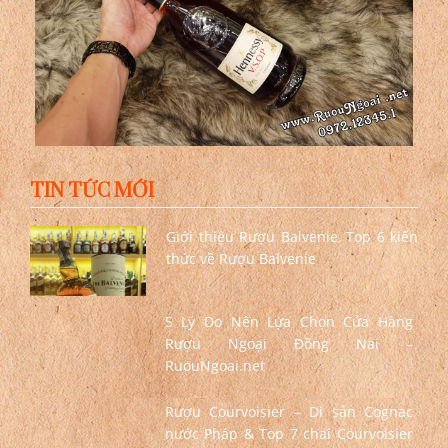
TIN TỨC MỚI
Giới thiệu Rượu Balvenie, Top 6 kiến
thức về Rượu Balvenie
5 Lý Do Nên Lựa Chọn Cửa Hàng
Rượu Ngoại Đồng Nai –
RuouNgoai.net
Rượu Courvoisier – Di sản Cognac
nước Pháp & Top 7 chai Courvoisier