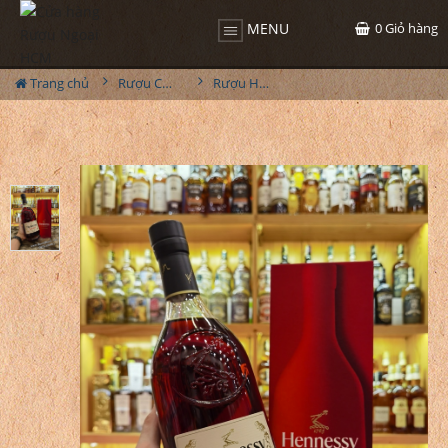
0
Giỏ hàng
MENU
Trang chủ
Rượu Cognac
Rượu Hennessy VSOP Tết 2024 1L