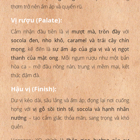
thơm trở nên ấm áp và quyến rũ.
Vị rượu (Palate):
Cảm nhận đầu tiên là vị
mượt mà, tròn đầy
với
socola đen, nho khô, caramel và trái cây chín
mọng
, kế đến là
sự ấm áp của gia vị và vị ngọt
thanh của mật ong
. Mỗi ngụm rượu như một bản
hòa ca – mở đầu nồng nàn, trung vị mềm mại, kết
thúc đậm đà.
Hậu vị (Finish):
Dư vị kéo dài, sâu lắng và ấm áp, đọng lại nơi cuống
họng với
vị gỗ sồi tinh tế, socola và hạnh nhân
nướng
– tạo cảm giác thỏa mãn, sang trọng và khó
quên.