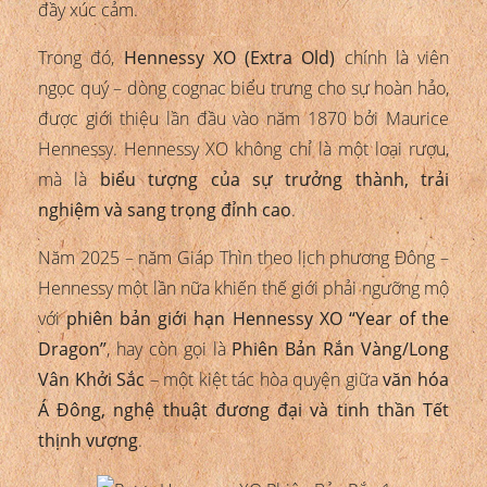
đầy xúc cảm.
Trong đó,
Hennessy XO (Extra Old)
chính là viên
ngọc quý – dòng cognac biểu trưng cho sự hoàn hảo,
được giới thiệu lần đầu vào năm 1870 bởi Maurice
Hennessy. Hennessy XO không chỉ là một loại rượu,
mà là
biểu tượng của sự trưởng thành, trải
nghiệm và sang trọng đỉnh cao
.
Năm 2025 – năm Giáp Thìn theo lịch phương Đông –
Hennessy một lần nữa khiến thế giới phải ngưỡng mộ
với
phiên bản giới hạn Hennessy XO “Year of the
Dragon”
, hay còn gọi là
Phiên Bản Rắn Vàng/Long
Vân Khởi Sắc
– một kiệt tác hòa quyện giữa
văn hóa
Á Đông, nghệ thuật đương đại và tinh thần Tết
thịnh vượng
.