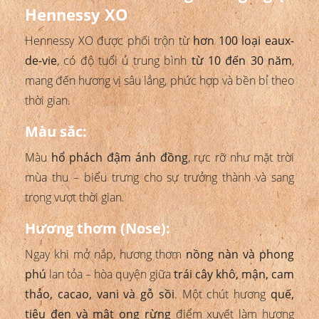
Hennessy XO
Hennessy XO được phối trộn từ
hơn 100 loại eaux-
de-vie
, có độ tuổi ủ trung bình
từ 10 đến 30 năm
,
mang đến hương vị sâu lắng, phức hợp và bền bỉ theo
thời gian.
Màu sắc:
Màu
hổ phách đậm ánh đồng
, rực rỡ như mặt trời
mùa thu – biểu trưng cho sự trưởng thành và sang
trọng vượt thời gian.
Hương thơm (Nose):
Ngay khi mở nắp, hương thơm
nồng nàn và phong
phú
lan tỏa – hòa quyện giữa
trái cây khô, mận, cam
thảo, cacao, vani và gỗ sồi
. Một chút hương
quế,
tiêu đen và mật ong rừng
điểm xuyết làm hương