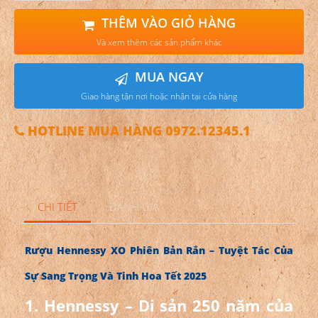
THÊM VÀO GIỎ HÀNG
Và xem thêm các sản phẩm khác
MUA NGAY
Giao hàng tận nơi hoặc nhận tại cửa hàng
HOTLINE MUA HÀNG 0972.12345.1
CHI TIẾT
ĐÁNH GIÁ
Rượu Hennessy XO Phiên Bản Rắn – Tuyệt Tác Của
Sự Sang Trọng Và Tinh Hoa Tết 2025
1. Hennessy – Di sản 250 năm của