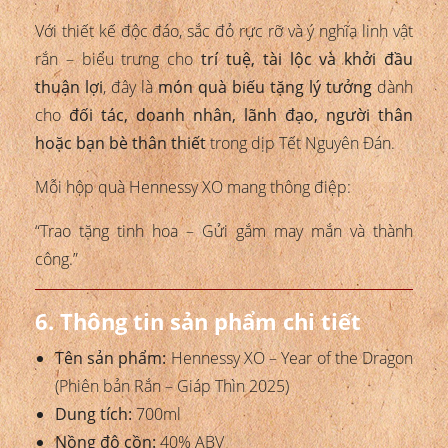
Với thiết kế độc đáo, sắc đỏ rực rỡ và ý nghĩa linh vật
rắn – biểu trưng cho
trí tuệ, tài lộc và khởi đầu
thuận lợi
, đây là
món quà biếu tặng lý tưởng
dành
cho
đối tác, doanh nhân, lãnh đạo, người thân
hoặc bạn bè thân thiết
trong dịp Tết Nguyên Đán.
Mỗi hộp quà Hennessy XO mang thông điệp:
“Trao tặng tinh hoa – Gửi gắm may mắn và thành
công.”
6. Thông tin sản phẩm chi tiết
Tên sản phẩm:
Hennessy XO – Year of the Dragon
(Phiên bản Rắn – Giáp Thìn 2025)
Dung tích:
700ml
Nồng độ cồn:
40% ABV