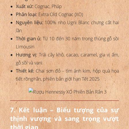
Xuất xứ:
Cognac, Pháp
Phân loại:
Extra Old Cognac (XO)
Nguyên liệu:
100% nho Ugni Blanc chưng cất hai
lần
Thời gian ủ:
Từ 10 đến 30 năm trong thùng gỗ sồi
Limousin
Hương vị:
Trái cây khô, cacao, caramel, gia vị ấm,
gỗ sồi và vani
Thiết kế:
Chai sơn đỏ – tím ánh kim, hộp quà họa
tiết rồng/rắn, phiên bản giới hạn Tết 2025
7. Kết luận – Biểu tượng của sự
thịnh vượng và sang trọng vượt
thời gian