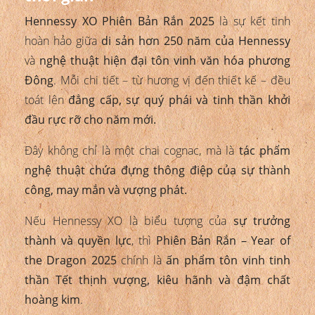
Hennessy XO Phiên Bản Rắn 2025
là sự kết tinh
hoàn hảo giữa
di sản hơn 250 năm của Hennessy
và
nghệ thuật hiện đại tôn vinh văn hóa phương
Đông
. Mỗi chi tiết – từ hương vị đến thiết kế – đều
toát lên
đẳng cấp, sự quý phái và tinh thần khởi
đầu rực rỡ cho năm mới.
Đây không chỉ là một chai cognac, mà là
tác phẩm
nghệ thuật chứa đựng thông điệp của sự thành
công, may mắn và vượng phát.
Nếu Hennessy XO là biểu tượng của
sự trưởng
thành và quyền lực
, thì
Phiên Bản Rắn – Year of
the Dragon 2025
chính là
ấn phẩm tôn vinh tinh
thần Tết thịnh vượng, kiêu hãnh và đậm chất
hoàng kim
.