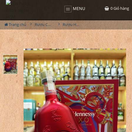
0
Giỏ hàng
MENU
Trang chủ
Rượu Cognac
Rượu Hennessy XO Phiên Bản Rắn