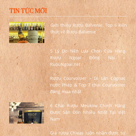
TIN TỨC MỚI
Giới thiệu Rượu Balvenie, Top 6 kiến
thức về Rượu Balvenie
5 Lý Do Nên Lựa Chọn Cửa Hàng
Rượu Ngoại Đồng Nai –
RuouNgoai.net
Rượu Courvoisier – Di sản Cognac
nước Pháp & Top 7 chai Courvoisier
đáng mua nhất
6 Chai Rượu Meukow Chính Hãng
Được Săn Đón Nhiều Nhất Tại Việt
Nam
Giá rượu Chivas luôn nhận được sự