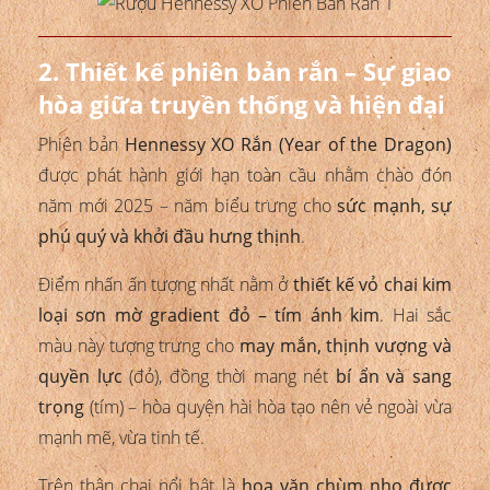
2. Thiết kế phiên bản rắn – Sự giao
hòa giữa truyền thống và hiện đại
Phiên bản
Hennessy XO Rắn (Year of the Dragon)
được phát hành giới hạn toàn cầu nhằm chào đón
năm mới 2025 – năm biểu trưng cho
sức mạnh, sự
phú quý và khởi đầu hưng thịnh
.
Điểm nhấn ấn tượng nhất nằm ở
thiết kế vỏ chai kim
loại sơn mờ gradient đỏ – tím ánh kim
. Hai sắc
màu này tượng trưng cho
may mắn, thịnh vượng và
quyền lực
(đỏ), đồng thời mang nét
bí ẩn và sang
trọng
(tím) – hòa quyện hài hòa tạo nên vẻ ngoài vừa
mạnh mẽ, vừa tinh tế.
Trên thân chai nổi bật là
hoa văn chùm nho được