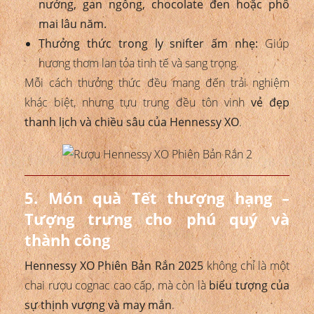
nướng, gan ngỗng, chocolate đen hoặc phô
mai lâu năm.
Thưởng thức trong ly snifter ấm nhẹ:
Giúp
hương thơm lan tỏa tinh tế và sang trọng.
Mỗi cách thưởng thức đều mang đến trải nghiệm
khác biệt, nhưng tựu trung đều tôn vinh
vẻ đẹp
thanh lịch và chiều sâu của Hennessy XO
.
5. Món quà Tết thượng hạng –
Tượng trưng cho phú quý và
thành công
Hennessy XO Phiên Bản Rắn 2025
không chỉ là một
chai rượu cognac cao cấp, mà còn là
biểu tượng của
sự thịnh vượng và may mắn
.