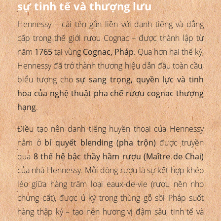
sự tinh tế và thượng lưu
Hennessy – cái tên gắn liền với danh tiếng và đẳng
cấp trong thế giới rượu Cognac – được thành lập từ
năm
1765
tại vùng
Cognac, Pháp
. Qua hơn hai thế kỷ,
Hennessy đã trở thành thương hiệu dẫn đầu toàn cầu,
biểu tượng cho
sự sang trọng, quyền lực và tinh
hoa của nghệ thuật pha chế rượu cognac thượng
hạng
.
Điều tạo nên danh tiếng huyền thoại của Hennessy
nằm ở
bí quyết blending (pha trộn)
được truyền
qua
8 thế hệ bậc thầy hầm rượu (Maître de Chai)
của nhà Hennessy. Mỗi dòng rượu là sự kết hợp khéo
léo giữa hàng trăm loại eaux-de-vie (rượu nền nho
chưng cất), được ủ kỹ trong thùng gỗ sồi Pháp suốt
hàng thập kỷ – tạo nên hương vị đậm sâu, tinh tế và