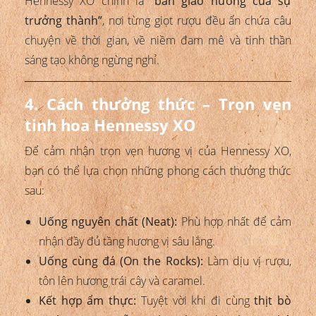
Hennessy XO chính là
“bản giao hưởng của sự
trưởng thành”
, nơi từng giọt rượu đều ẩn chứa câu
chuyện về thời gian, về niềm đam mê và tinh thần
sáng tạo không ngừng nghỉ.
4. Cách thưởng thức – Trọn vẹn
tinh hoa Hennessy XO
Để cảm nhận trọn vẹn hương vị của Hennessy XO,
bạn có thể lựa chọn những phong cách thưởng thức
sau:
Uống nguyên chất (Neat):
Phù hợp nhất để cảm
nhận đầy đủ tầng hương vị sâu lắng.
Uống cùng đá (On the Rocks):
Làm dịu vị rượu,
tôn lên hương trái cây và caramel.
Kết hợp ẩm thực:
Tuyệt vời khi đi cùng
thịt bò