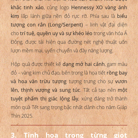
khắc tinh xảo
, cùng logo
Hennessy XO vàng ánh
kim
lấp lánh giữa nền đỏ rực rỡ. Phía sau là
biểu
tượng con rắn (Long/Serpent)
– linh vật đại diện
cho
trí tuệ, quyền uy và sự khéo léo
trong văn hóa Á
Đông, được tái hiện qua đường nét nghệ thuật uốn
lượn mềm mại, uyển chuyển và đầy năng lượng.
Hộp quà được thiết kế
dạng mở hai cánh
, gam màu
đỏ – vàng kim chủ đạo, bên trong là họa tiết
rồng bay
và hoa văn trừu tượng
tượng trưng cho sự
vươn
lên, thịnh vượng và sung túc
. Tất cả tạo nên
một
tuyệt phẩm thị giác lộng lẫy
, xứng đáng trở thành
món quà Tết sang trọng bậc nhất dành cho năm Giáp
Thìn 2025.
3. Tinh hoa trong từng giọt