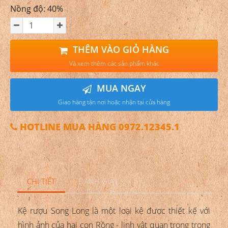
Nồng độ: 40%
THÊM VÀO GIỎ HÀNG
Và xem thêm các sản phẩm khác
MUA NGAY
Giao hàng tận nơi hoặc nhận tại cửa hàng
HOTLINE MUA HÀNG 0972.12345.1
CHI TIẾT
ĐÁNH GIÁ
Kệ rượu Song Long là một loại kệ được thiết kế với
hình ảnh của hai con Rồng - linh vật quan trọng trong