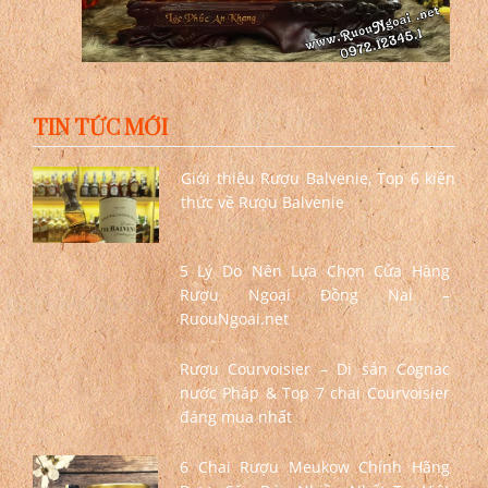
TIN TỨC MỚI
Giới thiệu Rượu Balvenie, Top 6 kiến
thức về Rượu Balvenie
5 Lý Do Nên Lựa Chọn Cửa Hàng
Rượu Ngoại Đồng Nai –
RuouNgoai.net
Rượu Courvoisier – Di sản Cognac
nước Pháp & Top 7 chai Courvoisier
đáng mua nhất
6 Chai Rượu Meukow Chính Hãng