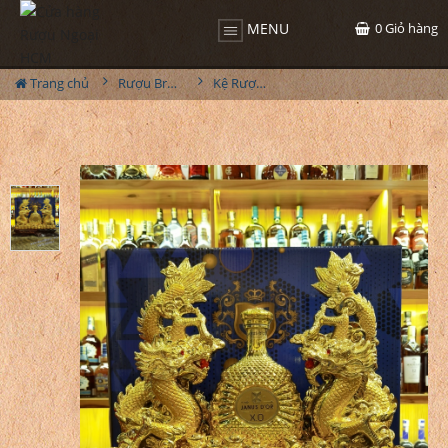
0
Giỏ hàng
MENU
Trang chủ
Rượu Brandy
Kệ Rượu Janus Dor XO - Song Long 2023