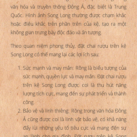
văn hóa và truyền thống Đông Á, đặc biệt là Trung
Quốc. Hình ảnh Song Long thường được chạm khắc
hoặc điêu khắc trên phần trên của kệ, tạo ra một
không gian trưng bày độc đáo và ấn tượng.
Theo quan niệm phong thủy, đặt chai rượu trên kệ
Song Long có thể mang lại các lợi ích sau:
Sức mạnh và may mắn: Rồng là biểu tượng của
sức mạnh, quyền lực và may mắn. Đặt chai rượu
trên kệ Song Long được coi là thu hút năng
lượng tích cực, mang đến sự phát triển và thành
công.
Bảo vệ và linh thiêng: Rồng trong văn hóa Đông
Á cũng được coi là linh vật bảo vệ, có khả năng
đẩy lùi những yếu tố tiêu cực và mang đến sự
an lành cho gia đình. Đặt rượu trên kệ Song