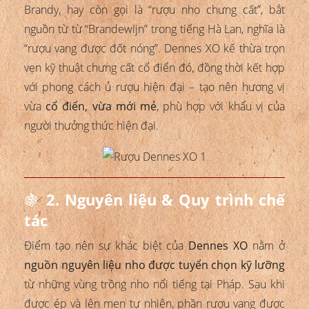
Brandy, hay còn gọi là “rượu nho chưng cất”, bắt
nguồn từ từ “Brandewijn” trong tiếng Hà Lan, nghĩa là
“rượu vang được đốt nóng”. Dennes XO kế thừa trọn
vẹn kỹ thuật chưng cất cổ điển đó, đồng thời kết hợp
với phong cách ủ rượu hiện đại – tạo nên hương vị
vừa
cổ điển, vừa mới mẻ
, phù hợp với khẩu vị của
người thưởng thức hiện đại.
🍇
2. Nguyên liệu & Quy trình chế
tác
Điểm tạo nên sự khác biệt của
Dennes XO
nằm ở
nguồn nguyên liệu nho được tuyển chọn kỹ lưỡng
từ những vùng trồng nho nổi tiếng tại Pháp. Sau khi
được ép và lên men tự nhiên, phần rượu vang được