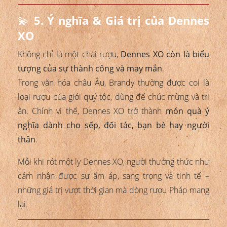
💫
5. Ý nghĩa & Giá trị của Dennes
XO
Không chỉ là một chai rượu,
Dennes XO còn là biểu
tượng của sự thành công và may mắn
.
Trong văn hóa châu Âu, Brandy thường được coi là
loại rượu của giới quý tộc, dùng để chúc mừng và tri
ân. Chính vì thế, Dennes XO trở thành
món quà ý
nghĩa dành cho sếp, đối tác, bạn bè hay người
thân
.
Mỗi khi rót một ly Dennes XO, người thưởng thức như
cảm nhận được sự ấm áp, sang trọng và tinh tế –
những giá trị vượt thời gian mà dòng rượu Pháp mang
lại.