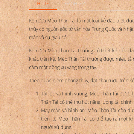
CHI TIẾT
ĐÁNH GIÁ
Kệ rượu Mèo Thần Tài là một loại kệ đặc biệt được
thủy có nguồn gốc từ văn hóa Trung Quốc và Nhật 
mắn và sự giàu có.
Kệ rượu Mèo Thần Tài thường có thiết kế độc đ
khắc trên kệ. Mèo Thần Tài thường được miêu tả 
cầm một đồng xu vàng trong tay.
Theo quan niệm phong thủy, đặt chai rượu trên kệ 
Tài lộc và thịnh vượng: Mèo Thần Tài được l
Thần Tài có thể thu hút năng lượng tài chính 
May mắn và bình an: Mèo Thần Tài còn được
trên kệ Mèo Thần Tài có thể tạo ra một k
người sử dụng.