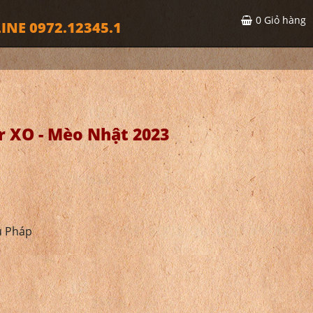
0
Giỏ hàng
INE 0972.12345.1
r XO - Mèo Nhật 2023
u Pháp