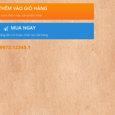
THÊM VÀO GIỎ HÀNG
 xem thêm các sản phẩm khác
MUA NGAY
àng tận nơi hoặc nhận tại cửa hàng
972.12345.1