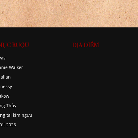
MỤC RƯỢU
ĐỊA ĐIỂM
vas
nnie Walker
allan
nessy
ukow
ng Thủy
ng tài kim ngưu
Tết 2026