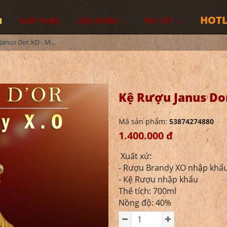
HOTL
I
GIỚI THIỆU
SẢN PHẨM
TIN TỨC
Kệ Rượu Janus Dor XO - Mèo Nhật 2023
Kệ Rượu Janus Do
Mã sản phẩm:
53874274880
1.400.000 đ
Xuất xứ:
- Rượu Brandy XO nhập khẩ
- Kệ Rượu nhập khẩu
Thể tích: 700ml
Nồng độ: 40%