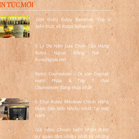
IN TỨC MỚI
Giới thiệu Rượu Balvenie, Top 6
kiến thức về Rượu Balvenie
5 Lý Do Nên Lựa Chọn Cửa Hàng
Rượu Ngoại Đồng Nai –
RuouNgoai.net
Rượu Courvoisier – Di sản Cognac
nước Pháp & Top 7 chai
Courvoisier đáng mua nhất
6 Chai Rượu Meukow Chính Hãng
Được Săn Đón Nhiều Nhất Tại Việt
Nam
Giá rượu Chivas luôn nhận được
sự quan tâm nhiều nhất từ những