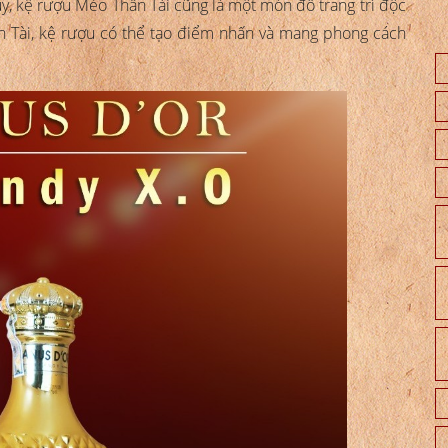
hủy, kệ rượu Mèo Thần Tài cũng là một món đồ trang trí độc
n Tài, kệ rượu có thể tạo điểm nhấn và mang phong cách