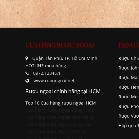
CỬA HÀNG RƯỢU NGOẠI
DANH 
Quận Tân Phú, TP. Hồ Chí Minh
Rượu Chi
HOTLINE mua hàng
Rượu Joh
0972.12345.1
Rượu Mac
www.ruoungoai.net
Rượu Hen
Rượu ngoại chính hãng tại HCM
Rượu Me
Top 10 Cửa hàng rượu ngoại HCM
Rượu Pho
Cửa hàng Rượu ngoại Đồng Tháp
Rượu Vươ
Cửa hàng Rượu ngoại Nha Trang
Cửa hàng Rượu Ngoại Vũng Tàu
Hộp quà 
Cửa hàng Rượu Ngoại Đà Lạt
Cửa hàng Rượu ngoại Cà Mau