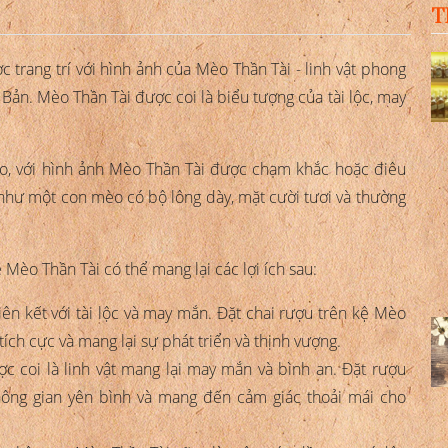
T
 trang trí với hình ảnh của Mèo Thần Tài - linh vật phong
Bản. Mèo Thần Tài được coi là biểu tượng của tài lộc, may
áo, với hình ảnh Mèo Thần Tài được chạm khắc hoặc điêu
như một con mèo có bộ lông dày, mặt cười tươi và thường
Mèo Thần Tài có thể mang lại các lợi ích sau:
iên kết với tài lộc và may mắn. Đặt chai rượu trên kệ Mèo
tích cực và mang lại sự phát triển và thịnh vượng.
 coi là linh vật mang lại may mắn và bình an. Đặt rượu
hông gian yên bình và mang đến cảm giác thoải mái cho