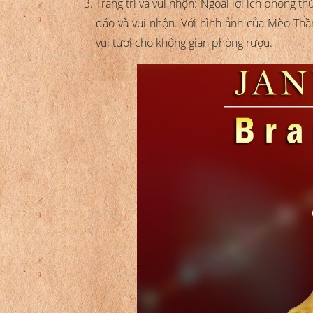
Trang trí và vui nhộn: Ngoài lợi ích phong t
đáo và vui nhộn. Với hình ảnh của Mèo Thầ
vui tươi cho không gian phòng rượu.