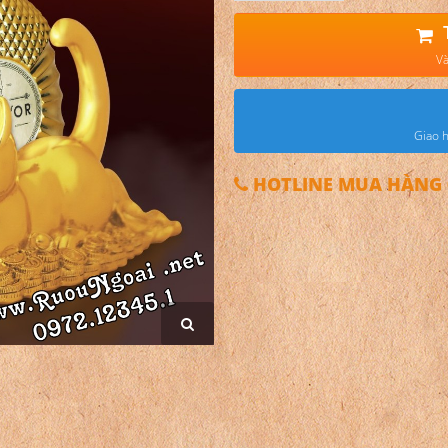
Và
Giao h
HOTLINE MUA HÀNG 0