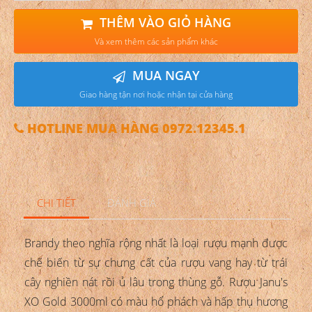
THÊM VÀO GIỎ HÀNG
Và xem thêm các sản phẩm khác
MUA NGAY
Giao hàng tận nơi hoặc nhận tại cửa hàng
HOTLINE MUA HÀNG 0972.12345.1
CHI TIẾT
ĐÁNH GIÁ
Brandy theo nghĩa rộng nhất là loại rượu mạnh được
chế biến từ sự chưng cất của rượu vang hay từ trái
cây nghiền nát rồi ủ lâu trong thùng gỗ.
Rượu Janu's
XO Gold 3000ml có màu hổ phách và hấp thụ hương