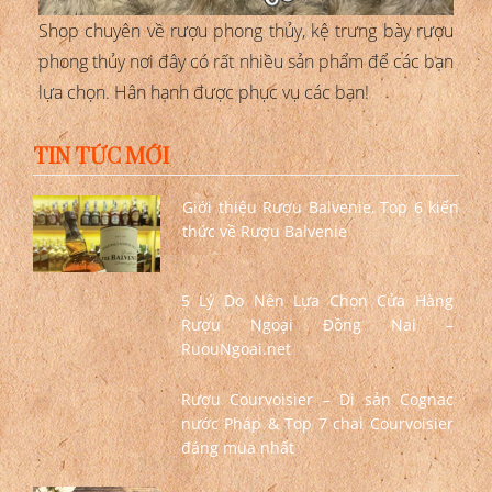
Shop chuyên về rượu phong thủy, kệ trưng bày rượu
phong thủy nơi đây có rất nhiều sản phẩm để các bạn
lựa chọn. Hân hạnh được phục vụ các bạn!
TIN TỨC MỚI
Giới thiệu Rượu Balvenie, Top 6 kiến
thức về Rượu Balvenie
5 Lý Do Nên Lựa Chọn Cửa Hàng
Rượu Ngoại Đồng Nai –
RuouNgoai.net
Rượu Courvoisier – Di sản Cognac
nước Pháp & Top 7 chai Courvoisier
đáng mua nhất