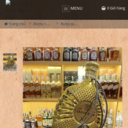
0
Giỏ hàng
MENU
Trang chủ
Rượu 1,5L-2L-3L-4,5L
Rượu Janu's XO Gold 3000ml