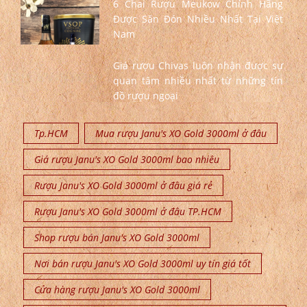
6 Chai Rượu Meukow Chính Hãng
Được Săn Đón Nhiều Nhất Tại Việt
Nam
Giá rượu Chivas luôn nhận được sự
quan tâm nhiều nhất từ những tín
đồ rượu ngoại
Tp.HCM
Mua rượu Janu's XO Gold 3000ml ở đâu
Giá rượu Janu's XO Gold 3000ml bao nhiêu
Rượu Janu's XO Gold 3000ml ở đâu giá rẻ
Rượu Janu's XO Gold 3000ml ở đâu TP.HCM
Shop rượu bán Janu's XO Gold 3000ml
Nơi bán rượu Janu's XO Gold 3000ml uy tín giá tốt
Cửa hàng rượu Janu's XO Gold 3000ml