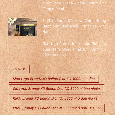
nước Pháp & Top 7 chai Courvoisier
đáng mua nhất
6 Chai Rượu Meukow Chính Hãng
Được Săn Đón Nhiều Nhất Tại Việt
Nam
Giá rượu Chivas luôn nhận được sự
quan tâm nhiều nhất từ những tín
đồ rượu ngoại
Tp.HCM
Mua rượu Brandy XO Ballon D'or XO 3000ml ở đâu
Giá rượu Brandy XO Ballon D'or XO 3000ml bao nhiêu
Rượu Brandy XO Ballon D'or XO 3000ml ở đâu giá rẻ
Rượu Brandy XO Ballon D'or XO 3000ml ở đâu TP.HCM