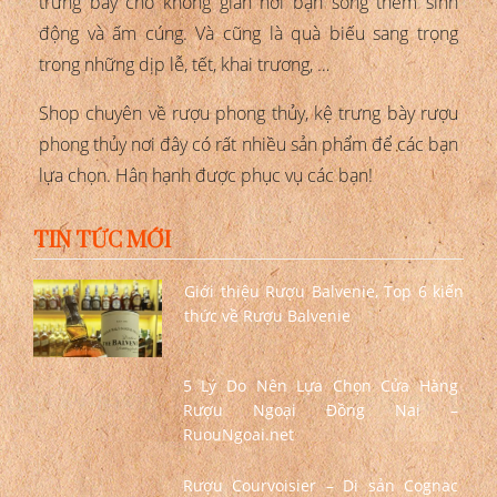
trưng bày cho không gian nơi bạn sống thêm sinh
động và ấm cúng. Và cũng là quà biếu sang trọng
trong những dịp lễ, tết, khai trương, …
Shop chuyên về rượu phong thủy, kệ trưng bày rượu
phong thủy nơi đây có rất nhiều sản phẩm để các bạn
lựa chọn. Hân hạnh được phục vụ các bạn!
TIN TỨC MỚI
Giới thiệu Rượu Balvenie, Top 6 kiến
thức về Rượu Balvenie
5 Lý Do Nên Lựa Chọn Cửa Hàng
Rượu Ngoại Đồng Nai –
RuouNgoai.net
Rượu Courvoisier – Di sản Cognac