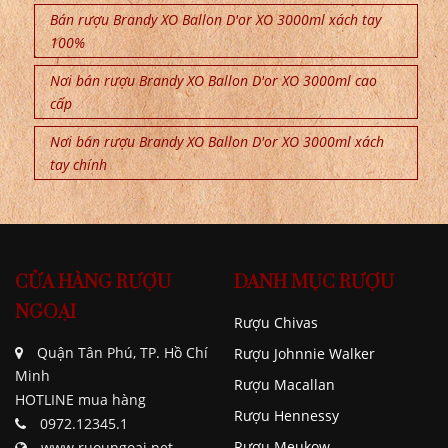
Bán rượu Brandy XO Ballon D'or XO 3000ml xách tay
100%
Nơi bán rượu Brandy XO Ballon D'or XO 3000ml cao
cấp
Nơi bán rượu Brandy XO Ballon D'or XO 3000ml xách
tay chính
CỬA HÀNG RƯỢU
DANH MỤC RƯỢU
NGOẠI
Rượu Chivas
Quận Tân Phú, TP. Hồ Chí
Rượu Johnnie Walker
Minh
Rượu Macallan
HOTLINE mua hàng
Rượu Hennessy
0972.12345.1
Rượu Meukow
www.ruoungoai.net