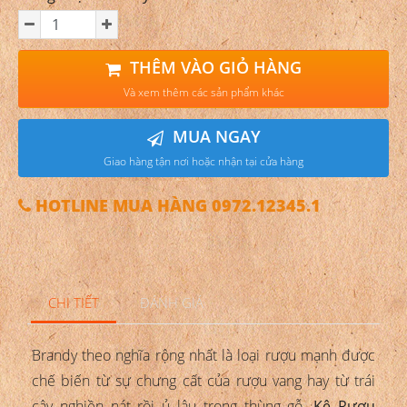
THÊM VÀO GIỎ HÀNG
Và xem thêm các sản phẩm khác
MUA NGAY
Giao hàng tận nơi hoặc nhận tại cửa hàng
HOTLINE MUA HÀNG 0972.12345.1
CHI TIẾT
ĐÁNH GIÁ
Brandy theo nghĩa rộng nhất là loại rượu mạnh được
chế biến từ sự chưng cất của rượu vang hay từ trái
cây nghiền nát rồi ủ lâu trong thùng gỗ.
Kệ Rượu