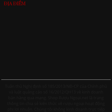
ĐỊA ĐIỂM
Tuân thủ Nghị định số 185/2013/NĐ-CP của Chính phủ
và luật quảng cáo số 16/2012/QH13 về kinh doanh
bán hàng qua mạng. Shop Rượu Ngoại.net là trang
thông tin chia sẻ kiến thức về rượu ngoại hoạt động
phi lơi nhuận. Chúng tôi không kinh doanh trực tiếp