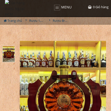
0
Giỏ hàng
MENU
Trang chủ
Rượu 1,5L-2L-3L-4,5L
Rượu Brandy XO Ballon D'or XO 3000ml