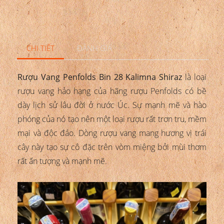
CHI TIẾT
ĐÁNH GIÁ
Rượu Vang Penfolds Bin 28 Kalimna Shiraz
là loại
rượu vang hảo hạng của hãng rượu Penfolds có bề
dày lịch sử lâu đời ở nước Úc. Sự mạnh mẽ và hào
phóng của nó tạo nên một loại rượu rất trơn tru, mềm
mại và độc đáo. Dòng rượu vang mang hương vị trái
cây này tạo sự cô đặc trên vòm miệng bởi mùi thơm
rất ấn tượng và mạnh mẽ.