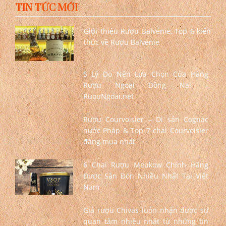
TIN TỨC MỚI
Giới thiệu Rượu Balvenie, Top 6 kiến
thức về Rượu Balvenie
5 Lý Do Nên Lựa Chọn Cửa Hàng
Rượu Ngoại Đồng Nai –
RuouNgoai.net
Rượu Courvoisier – Di sản Cognac
nước Pháp & Top 7 chai Courvoisier
đáng mua nhất
6 Chai Rượu Meukow Chính Hãng
Được Săn Đón Nhiều Nhất Tại Việt
Nam
Giá rượu Chivas luôn nhận được sự
quan tâm nhiều nhất từ những tín