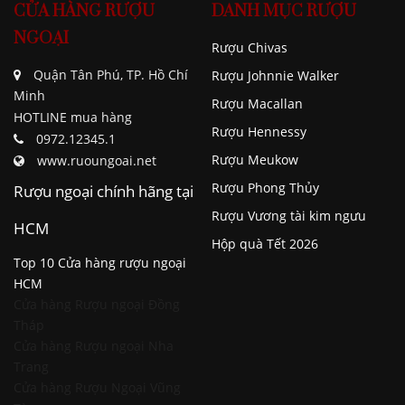
CỬA HÀNG RƯỢU
DANH MỤC RƯỢU
NGOẠI
Rượu Chivas
Quận Tân Phú, TP. Hồ Chí
Rượu Johnnie Walker
Minh
Rượu Macallan
HOTLINE mua hàng
Rượu Hennessy
0972.12345.1
Rượu Meukow
www.ruoungoai.net
Rượu Phong Thủy
Rượu ngoại chính hãng tại
Rượu Vương tài kim ngưu
HCM
Hộp quà Tết 2026
Top 10 Cửa hàng rượu ngoại
HCM
Cửa hàng Rượu ngoại Đồng
Tháp
Cửa hàng Rượu ngoại Nha
Trang
Cửa hàng Rượu Ngoại Vũng