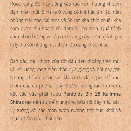
Rượu vang đỏ này uống vào tạo nên hương vị sâm
đậm trên mũi. Sinh ra ở vùng có khí hậu ấm áp, nên
những trái nho Kalimna và Shiraz khá chín muồi khá
sớm được thu hoạch rồi đem đi lên men. Quá trình
cảm nhận hương vị của rượu vang này được đánh giá
là lý thú với những mùi thơm đa dạng khác nhau.
Ban đầu, mùi thơm của sốt đậu đen thoảng trên mũi
và khi uống vang hiện thân của gừng và hồi gay gắt.
Nhưng chỉ vài phút sau khi rượu đã ngấm thì mùi
thơm của cà phê lại dậy lên.Với lượng tannin mềm,
kết cấu vừa phải rượu
Penfolds Bin 28 Kalimna
Shiraz
tạo nên sự trẻ trung cho bữa tối đầy màu sắc.
Lý tưởng với các món sườn nướng, thịt hun khói và
thực phẩm giàu chất béo.