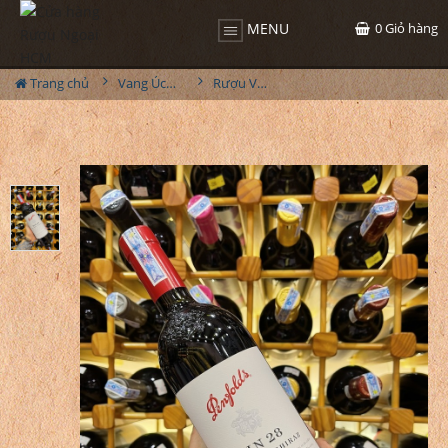
0
Giỏ hàng
MENU
Trang chủ
Vang Úc - Australia
Rượu Vang Úc Penfolds Bin 28 Shiraz