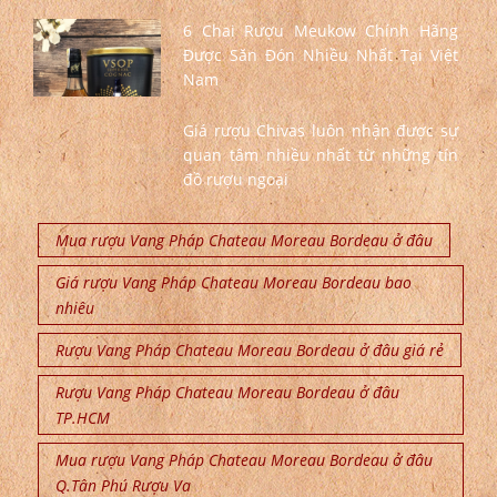
6 Chai Rượu Meukow Chính Hãng
Được Săn Đón Nhiều Nhất Tại Việt
Nam
Giá rượu Chivas luôn nhận được sự
quan tâm nhiều nhất từ những tín
đồ rượu ngoại
Mua rượu Vang Pháp Chateau Moreau Bordeau ở đâu
Giá rượu Vang Pháp Chateau Moreau Bordeau bao
nhiêu
Rượu Vang Pháp Chateau Moreau Bordeau ở đâu giá rẻ
Rượu Vang Pháp Chateau Moreau Bordeau ở đâu
TP.HCM
Mua rượu Vang Pháp Chateau Moreau Bordeau ở đâu
Q.Tân Phú Rượu Va