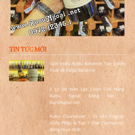
TIN TỨC MỚI
Giới thiệu Rượu Balvenie, Top 6 kiến
thức về Rượu Balvenie
5 Lý Do Nên Lựa Chọn Cửa Hàng
Rượu Ngoại Đồng Nai –
RuouNgoai.net
Rượu Courvoisier – Di sản Cognac
nước Pháp & Top 7 chai Courvoisier
đáng mua nhất