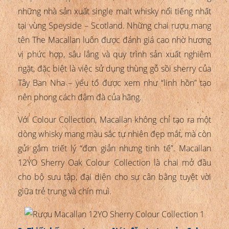
những nhà sản xuất single malt whisky nổi tiếng nhất
tại vùng Speyside – Scotland. Những chai rượu mang
tên The Macallan luôn được đánh giá cao nhờ hương
vị phức hợp, sâu lắng và quy trình sản xuất nghiêm
ngặt, đặc biệt là việc sử dụng thùng gỗ sồi sherry của
Tây Ban Nha – yếu tố được xem như “linh hồn” tạo
nên phong cách đậm đà của hãng.
Với Colour Collection, Macallan không chỉ tạo ra một
dòng whisky mang màu sắc tự nhiên đẹp mắt, mà còn
gửi gắm triết lý “đơn giản nhưng tinh tế”. Macallan
12YO Sherry Oak Colour Collection là chai mở đầu
cho bộ sưu tập, đại diện cho sự cân bằng tuyệt vời
giữa trẻ trung và chín muì.