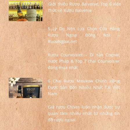
Giới thiệu Rượu Balvenie, Top 6 kiến
thức về Rượu Balvenie
5 Lý Do Nên Lựa Chọn Cửa Hàng
Rượu Ngoại Đồng Nai –
RuouNgoai.net
Rượu Courvoisier – Di sản Cognac
nước Pháp & Top 7 chai Courvoisier
đáng mua nhất
6 Chai Rượu Meukow Chính Hãng
Được Săn Đón Nhiều Nhất Tại Việt
Nam
Giá rượu Chivas luôn nhận được sự
quan tâm nhiều nhất từ những tín
đồ rượu ngoại