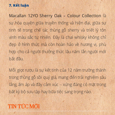
7. Kết luận
Macallan 12YO Sherry Oak – Colour Collection
là
sự hòa quyện giữa truyền thống và hiện đại, giữa sự
tinh tế trong chế tác thùng gỗ sherry và triết lý tôn
vinh màu sắc tự nhiên. Đây là chai whisky không chỉ
đẹp ở hình thức mà còn hoàn hảo về hương vị, phù
hợp cho cả người thưởng thức lâu năm lẫn người mới
bắt đầu.
Mỗi giọt rượu là sự kết tinh của 12 năm trưởng thành
trong thùng gỗ sồi quý giá, mang đến trải nghiệm sâu
lắng, ấm áp và đầy cảm xúc – xứng đáng có mặt trong
bất kỳ bộ sưu tập hay bữa tiệc sang trọng nào.
TIN TỨC MỚI