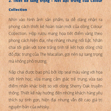
2. Thiết kế sang trọng – Nét đặc trưng của Colour
Collection
Nhìn vào hình ảnh sản phẩm, ta dễ dàng nhận ra
phong cách thiết kế hoàn toàn mới của dòng Colour
Collection. Hộp rượu mang họa tiết điểm vàng theo
phong cách hiện đại, nhẹ nhàng nhưng nổi bật. Nhãn
chai tối giản với tone trắng tinh tế kết hợp dòng chữ
đỏ đặc trưng của The Macallan, gợi nên sự sang trọng
mà không phô trương.
Nắp chai được bao phủ bởi lớp seal màu vàng với họa
tiết hình học, vừa mang cảm giác trẻ trung, vừa tạo
điểm nhấn khác biệt so với dòng Sherry Oak truyền
thống. Thiết kế này hướng đến những khách hàng yêu
thích sự tinh gọn, hiện đại nhưng vẫn đề cao giá trị
nguyên bản của whisky.