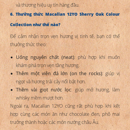
và thương hiệu uy tín hàng đầu.
6. Thưởng thức Macallan 12YO Sherry Oak Colour
Collection như thế nào?
Để cảm nhận trọn vẹn hương vị tinh tế, bạn có thể
thưởng thức theo:
Uống nguyên chất (neat)
: phù hợp khi muốn
khám phá trọn vẹn tầng hương.
Thêm một viên đá lớn (on the rocks)
: giúp vị
ngọt và hương trái cây nổi bật hơn.
Thêm vài giọt nước lọc
: giúp mở hương, làm
whisky mềm mượt hơn.
Ngoài ra, Macallan 12YO cũng rất phù hợp khi kết
hợp cùng các món ăn như chocolate đen, phô mai
trưởng thành hoặc các món nướng châu Âu.