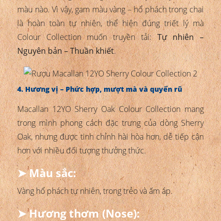
màu nào. Vì vậy, gam màu vàng – hổ phách trong chai
là hoàn toàn tự nhiên, thể hiện đúng triết lý mà
Colour Collection muốn truyền tải:
Tự nhiên –
Nguyên bản – Thuần khiết
.
4. Hương vị – Phức hợp, mượt mà và quyến rũ
Macallan 12YO Sherry Oak Colour Collection mang
trong mình phong cách đặc trưng của dòng Sherry
Oak, nhưng được tinh chỉnh hài hòa hơn, dễ tiếp cận
hơn với nhiều đối tượng thưởng thức.
➤ Màu sắc:
Vàng hổ phách tự nhiên, trong trẻo và ấm áp.
➤ Hương thơm (Nose):