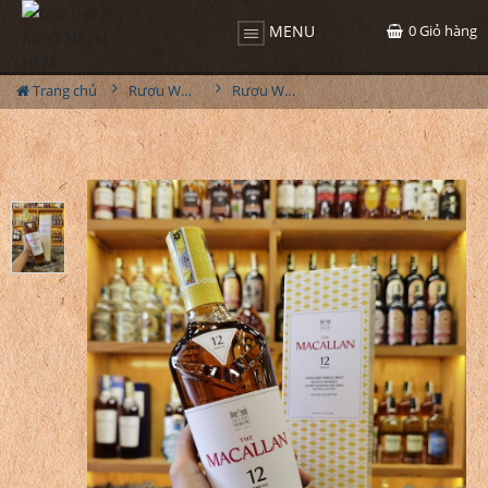
0
Giỏ hàng
MENU
Trang chủ
Rượu Whisky
Rượu Whisky Macallan 12YO Sherry Colour Collection