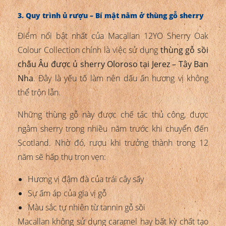
3. Quy trình ủ rượu – Bí mật nằm ở thùng gỗ sherry
Điểm nổi bật nhất của Macallan 12YO Sherry Oak
Colour Collection chính là việc sử dụng
thùng gỗ sồi
châu Âu được ủ sherry Oloroso tại Jerez – Tây Ban
Nha
. Đây là yếu tố làm nên dấu ấn hương vị không
thể trộn lẫn.
Những thùng gỗ này được chế tác thủ công, được
ngâm sherry trong nhiều năm trước khi chuyển đến
Scotland. Nhờ đó, rượu khi trưởng thành trong 12
năm sẽ hấp thụ trọn vẹn:
Hương vị đậm đà của trái cây sấy
Sự ấm áp của gia vị gỗ
Màu sắc tự nhiên từ tannin gỗ sồi
Macallan không sử dụng caramel hay bất kỳ chất tạo