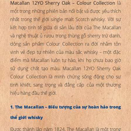
Macallan 12YO Sherry Oak – Colour Collection
là
một trong những phiên bản nổi bật và được yêu thích
nhất trong thế giới single malt Scotch whisky. Với sự
kết hợp tinh tế giữa di sản lâu đời của The Macallan
và nghệ thuật ủ rượu trong thùng gỗ sherry trứ danh,
dòng sản phẩm Colour Collection ra đời nhằm tôn
vinh vẻ đẹp tự nhiên của màu sắc whisky – một đặc
điểm mà Macallan luôn tự hào, khi họ chưa bao giờ
sử dụng chất tạo màu. Macallan 12YO Sherry Oak
Colour Collection là minh chứng sống động cho sự
tinh khiết, sang trọng và đẳng cấp của một thương
hiệu hàng đầu thế giới.
1. The Macallan – Biểu tượng của sự hoàn hảo trong
thế giới whisky
Được thành lập năm 1824, The Macallan là một trong