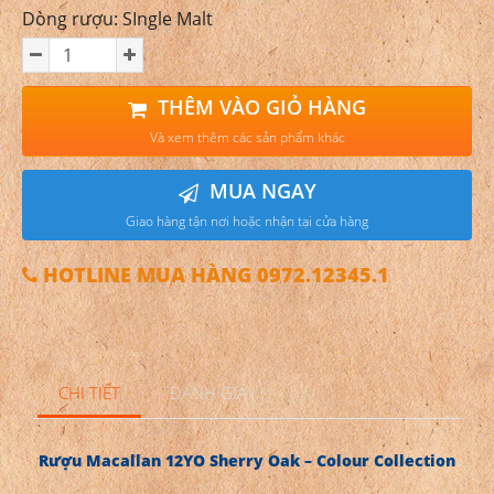
Dòng rượu: SIngle Malt
THÊM VÀO GIỎ HÀNG
Và xem thêm các sản phẩm khác
MUA NGAY
Giao hàng tận nơi hoặc nhận tại cửa hàng
HOTLINE MUA HÀNG 0972.12345.1
CHI TIẾT
ĐÁNH GIÁ
Rượu Macallan 12YO Sherry Oak – Colour Collection