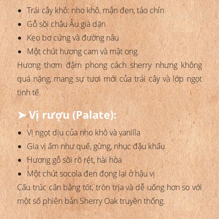
Trái cây khô: nho khô, mận đen, táo chín
Gỗ sồi châu Âu già dặn
Kẹo bơ cứng và đường nâu
Một chút hương cam và mật ong
Hương thơm đậm phong cách sherry nhưng không
quá nặng, mang sự tươi mới của trái cây và lớp ngọt
tinh tế.
➤ Vị rượu (Palate):
Vị ngọt dịu của nho khô và vanilla
Gia vị ấm như quế, gừng, nhục đậu khấu
Hương gỗ sồi rõ rệt, hài hòa
Một chút socola đen đọng lại ở hậu vị
Cấu trúc cân bằng tốt, tròn trịa và dễ uống hơn so với
một số phiên bản Sherry Oak truyền thống.