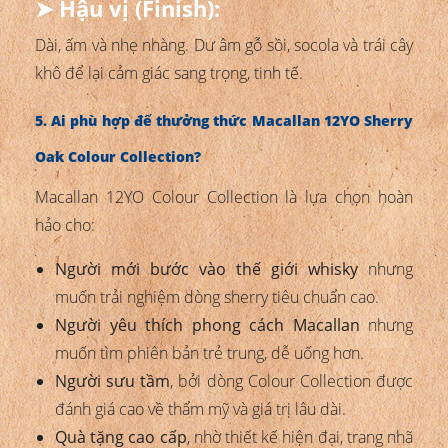
➤ Hậu vị (Finish):
Dài, ấm và nhẹ nhàng. Dư âm gỗ sồi, socola và trái cây
khô để lại cảm giác sang trọng, tinh tế.
5. Ai phù hợp để thưởng thức Macallan 12YO Sherry
Oak Colour Collection?
Macallan 12YO Colour Collection là lựa chọn hoàn
hảo cho:
Người mới bước vào thế giới whisky
nhưng
muốn trải nghiệm dòng sherry tiêu chuẩn cao.
Người yêu thích phong cách Macallan
nhưng
muốn tìm phiên bản trẻ trung, dễ uống hơn.
Người sưu tầm
, bởi dòng Colour Collection được
đánh giá cao về thẩm mỹ và giá trị lâu dài.
Quà tặng cao cấp
, nhờ thiết kế hiện đại, trang nhã