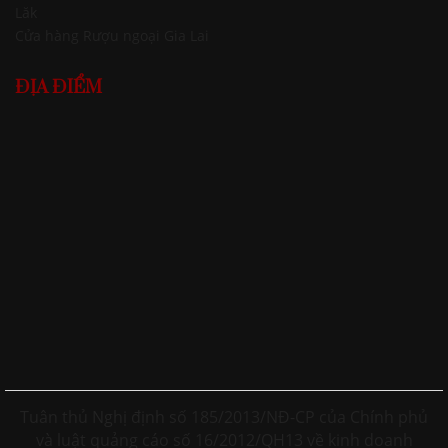
Lăk
Cửa hàng Rượu ngoại Gia Lai
ĐỊA ĐIỂM
Tuân thủ Nghị định số 185/2013/NĐ-CP của Chính phủ
và luật quảng cáo số 16/2012/QH13 về kinh doanh