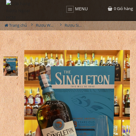
0
Giỏ hàng
MENU
Trang chủ
Rượu Whisky
Rượu Singleton 18YO Dufftown Hộp Quà 2023