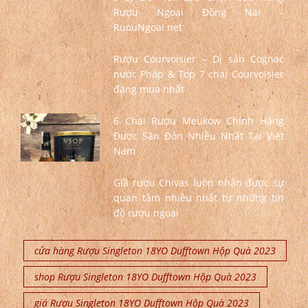
Rượu Ngoại Đồng Nai –
RuouNgoai.net
Rượu Courvoisier – Di sản Cognac
nước Pháp & Top 7 chai Courvoisier
đáng mua nhất
6 Chai Rượu Meukow Chính Hãng
Được Săn Đón Nhiều Nhất Tại Việt
Nam
Giá rượu Chivas luôn nhận được sự
quan tâm nhiều nhất từ những tín
đồ rượu ngoại
cửa hàng Rượu Singleton 18YO Dufftown Hộp Quà 2023
shop Rượu Singleton 18YO Dufftown Hộp Quà 2023
giá Rượu Singleton 18YO Dufftown Hộp Quà 2023