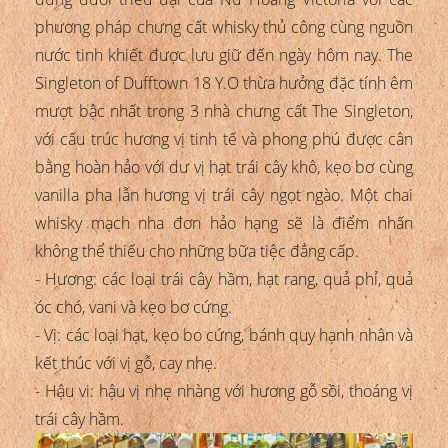
phương pháp chưng cất whisky thủ công cùng nguồn
nước tinh khiết được lưu giữ đến ngày hôm nay. The
Singleton of Dufftown 18 Y.O thừa hưởng đặc tính êm
mượt bậc nhất trong 3 nhà chưng cất The Singleton,
với cấu trúc hương vị tinh tế và phong phú được cân
bằng hoàn hảo với dư vị hạt trái cây khô, kẹo bơ cùng
vanilla pha lẫn hương vị trái cây ngọt ngào. Một chai
whisky mạch nha đơn hảo hạng sẽ là điểm nhấn
không thể thiếu cho những bữa tiệc đẳng cấp.
- Hương: các loại trái cây hầm, hạt rang, quả phỉ, quả
óc chó, vani và kẹo bơ cứng.
- Vị: các loại hạt, kẹo bo cứng, bánh quy hạnh nhân và
kết thúc với vị gỗ, cay nhẹ.
- Hậu vi: hậu vị nhẹ nhàng với hương gỗ sồi, thoáng vị
trái cây hầm.