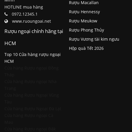
Rượu Macallan
HOTLINE mua hàng
Rượu Hennessy
0972.12345.1
Rượu Meukow
www.ruoungoai.net
Rượu Phong Thủy
Rượu ngoại chính hãng tại
Rượu Vương tài kim ngưu
HCM
Hộp quà Tết 2026
Top 10 Cửa hàng rượu ngoại
HCM
Cửa hàng Rượu ngoại Đồng
Tháp
Cửa hàng Rượu ngoại Nha
Trang
Cửa hàng Rượu Ngoại Vũng
Tàu
Cửa hàng Rượu Ngoại Đà Lạt
Cửa hàng Rượu ngoại Cà
Mau
Cửa hàng Rượu ngoại Đăk