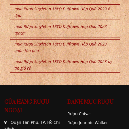
mua Rượu Singleton 18YO Dufftown Hộp Quà 2023 ở
đâu
mua Rượu Singleton 18YO Dufftown Hộp Quà 2023
tphcm
mua Rượu Singleton 18YO Dufftown Hộp Quà 2023
quận tân phú
mua Rượu Singleton 18YO Dufftown Hộp Quà 2023 uy
tín giá rẻ
CỬA HÀNG RƯỢU
DANH MỤC RƯỢU
NGOẠI
Rượu Chivas
Quận Tân Phú, TP. Hồ Chí
Rượu Johnnie Walker
Minh