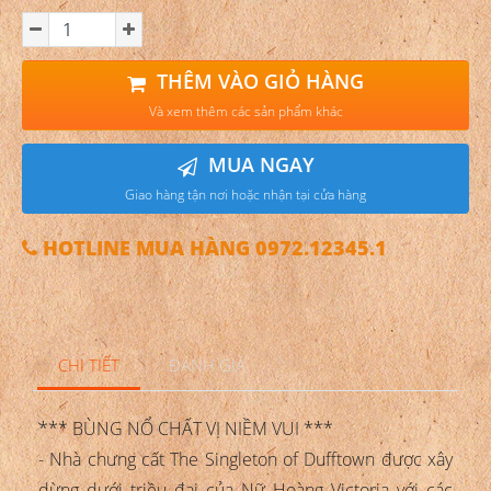
THÊM VÀO GIỎ HÀNG
Và xem thêm các sản phẩm khác
MUA NGAY
Giao hàng tận nơi hoặc nhận tại cửa hàng
HOTLINE MUA HÀNG 0972.12345.1
CHI TIẾT
ĐÁNH GIÁ
*** BÙNG NỔ CHẤT VỊ NIỀM VUI ***
- Nhà chưng cất The Singleton of Dufftown được xây
dừng dưới triều đại của Nữ Hoàng Victoria với các