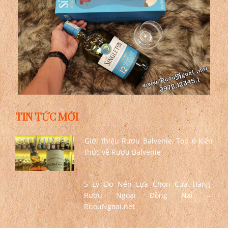
TIN TỨC MỚI
Giới thiệu Rượu Balvenie, Top 6 kiến
thức về Rượu Balvenie
5 Lý Do Nên Lựa Chọn Cửa Hàng
Rượu Ngoại Đồng Nai –
RuouNgoai.net