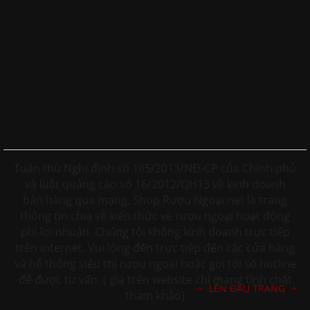
Tuân thủ Nghị định số 185/2013/NĐ-CP của Chính phủ
và luật quảng cáo số 16/2012/QH13 về kinh doanh
bán hàng qua mạng. Shop Rượu Ngoại.net là trang
thông tin chia sẻ kiến thức về rượu ngoại hoạt động
phi lơi nhuận. Chúng tôi không kinh doanh trực tiếp
trên internet. Vui lòng đến trực tiếp đến các cửa hàng
và hệ thống siêu thị rượu ngoại hoặc gọi tới số hotline
để được tư vấn. ( giá trên website chỉ mang tính chất
LÊN ĐẦU TRANG
tham khảo)