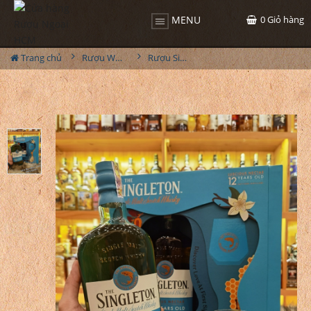
0
Giỏ hàng
MENU
Trang chủ
Rượu Whisky
Rượu Singleton 12YO Hộp Quà 2024