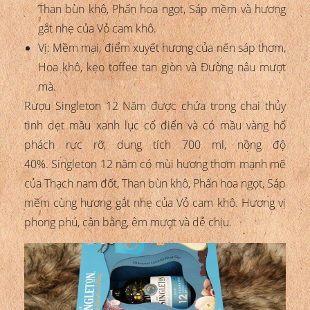
Than bùn khô, Phấn hoa ngọt, Sáp mềm và hương
gắt nhẹ của Vỏ cam khô.
Vị: Mềm mại, điểm xuyết hương của nến sáp thơm,
Hoa khô, kẹo toffee tan giòn và Đường nâu mượt
mà.
Rượu Singleton 12 Năm được chứa trong chai thủy
tinh dẹt mầu xanh lục cổ điển và có mầu vàng hổ
phách rực rỡ, dung tích 700 ml, nồng độ
40%. Singleton 12 năm có mùi hương thơm mạnh mẽ
của Thạch nam đốt, Than bùn khô, Phấn hoa ngọt, Sáp
mềm cùng hương gắt nhẹ của Vỏ cam khô. Hương vị
phong phú, cân bằng, êm mượt và dễ chịu.