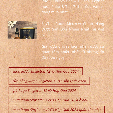
Rượu Courvoisier – Di sản Cognac
nước Pháp & Top 7 chai Courvoisier
đáng mua nhất
6 Chai Rượu Meukow Chính Hãng
Được Săn Đón Nhiều Nhất Tại Việt
Nam
Giá rượu Chivas luôn nhận được sự
quan tâm nhiều nhất từ những tín
đồ rượu ngoại
shop Rượu Singleton 12YO Hộp Quà 2024
cửa hàng Rượu Singleton 12YO Hộp Quà 2024
giá Rượu Singleton 12YO Hộp Quà 2024
mua Rượu Singleton 12YO Hộp Quà 2024 ở đâu
mua Rượu Singleton 12YO Hộp Quà 2024 quận tân phú