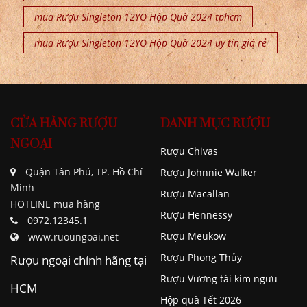
mua Rượu Singleton 12YO Hộp Quà 2024 tphcm
mua Rượu Singleton 12YO Hộp Quà 2024 uy tín giá rẻ
CỬA HÀNG RƯỢU
DANH MỤC RƯỢU
NGOẠI
Rượu Chivas
Quận Tân Phú, TP. Hồ Chí
Rượu Johnnie Walker
Minh
Rượu Macallan
HOTLINE mua hàng
Rượu Hennessy
0972.12345.1
Rượu Meukow
www.ruoungoai.net
Rượu Phong Thủy
Rượu ngoại chính hãng tại
Rượu Vương tài kim ngưu
HCM
Hộp quà Tết 2026