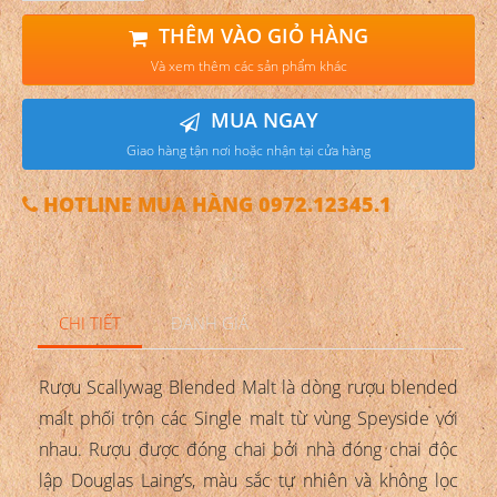
THÊM VÀO GIỎ HÀNG
Và xem thêm các sản phẩm khác
MUA NGAY
Giao hàng tận nơi hoặc nhận tại cửa hàng
HOTLINE MUA HÀNG 0972.12345.1
CHI TIẾT
ĐÁNH GIÁ
Rượu Scallywag Blended Malt là dòng rượu blended
malt phối trộn các Single malt từ vùng Speyside với
nhau. Rượu được đóng chai bởi nhà đóng chai độc
lập Douglas Laing’s, màu sắc tự nhiên và không lọc