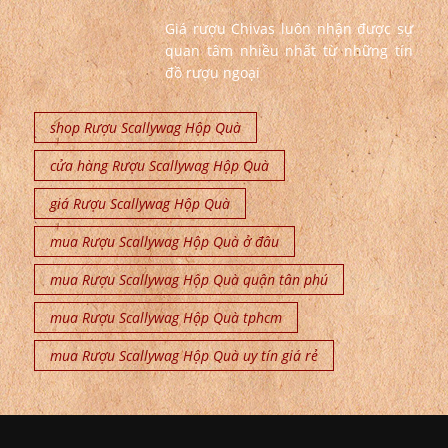
Giá rượu Chivas luôn nhận được sự
quan tâm nhiều nhất từ những tín
đồ rượu ngoại
shop Rượu Scallywag Hộp Quà
cửa hàng Rượu Scallywag Hộp Quà
giá Rượu Scallywag Hộp Quà
mua Rượu Scallywag Hộp Quà ở đâu
mua Rượu Scallywag Hộp Quà quận tân phú
mua Rượu Scallywag Hộp Quà tphcm
mua Rượu Scallywag Hộp Quà uy tín giá rẻ