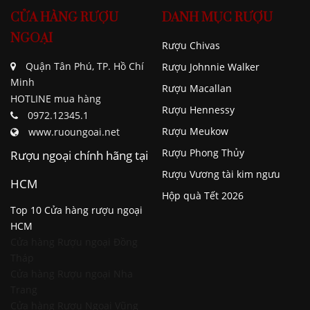
CỬA HÀNG RƯỢU
DANH MỤC RƯỢU
NGOẠI
Rượu Chivas
Quận Tân Phú, TP. Hồ Chí
Rượu Johnnie Walker
Minh
Rượu Macallan
HOTLINE mua hàng
Rượu Hennessy
0972.12345.1
Rượu Meukow
www.ruoungoai.net
Rượu Phong Thủy
Rượu ngoại chính hãng tại
Rượu Vương tài kim ngưu
HCM
Hộp quà Tết 2026
Top 10 Cửa hàng rượu ngoại
HCM
Cửa hàng Rượu ngoại Đồng
Tháp
Cửa hàng Rượu ngoại Nha
Trang
Cửa hàng Rượu Ngoại Vũng