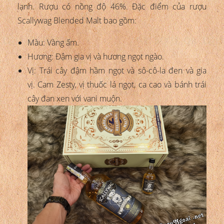
lạnh. Rượu có nồng độ 46%. Đặc điểm của rượu
Scallywag Blended Malt bao gồm:
Màu: Vàng ấm.
Hương: Đậm gia vị và hương ngọt ngào.
Vị: Trái cây đậm hầm ngọt và sô-cô-la đen và gia
vị. Cam Zesty, vị thuốc lá ngọt, ca cao và bánh trái
cây đan xen với vani muộn.