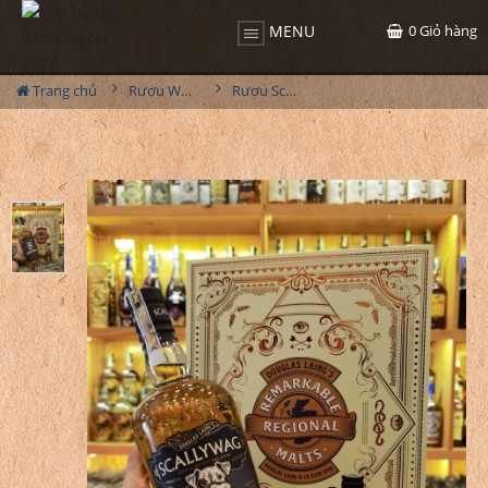
0
Giỏ hàng
MENU
Trang chủ
Rượu Whisky
Rượu Scallywag Hộp Quà