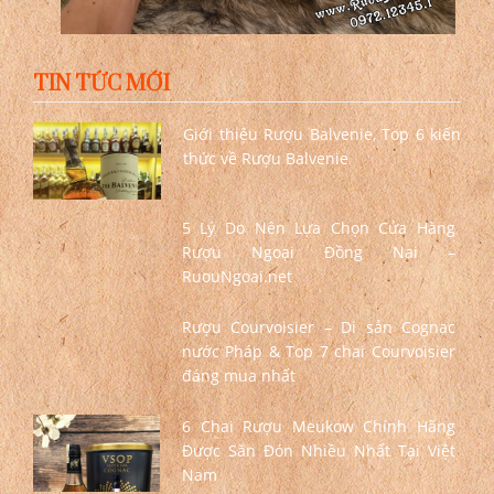
TIN TỨC MỚI
Giới thiệu Rượu Balvenie, Top 6 kiến
thức về Rượu Balvenie
5 Lý Do Nên Lựa Chọn Cửa Hàng
Rượu Ngoại Đồng Nai –
RuouNgoai.net
Rượu Courvoisier – Di sản Cognac
nước Pháp & Top 7 chai Courvoisier
đáng mua nhất
6 Chai Rượu Meukow Chính Hãng
Được Săn Đón Nhiều Nhất Tại Việt
Nam