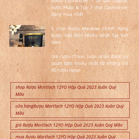
Rượu Courvoisier – Di sản Cognac
nước Pháp & Top 7 chai Courvoisier
đáng mua nhất
6 Chai Rượu Meukow Chính Hãng
Được Săn Đón Nhiều Nhất Tại Việt
Nam
Giá rượu Chivas luôn nhận được sự
quan tâm nhiều nhất từ những tín
đồ rượu ngoại
shop Rượu Mortlach 12YO Hộp Quà 2023 Xuân Quý
Mão
cửa hàngRượu Mortlach 12YO Hộp Quà 2023 Xuân Quý
Mão
giá Rượu Mortlach 12YO Hộp Quà 2023 Xuân Quý Mão
mua Rượu Mortlach 12YO Hộp Quà 2023 Xuân Quý