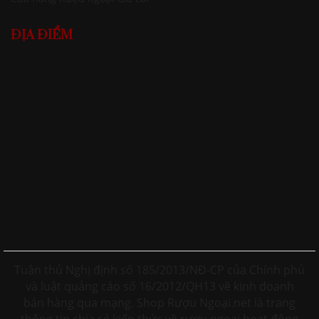
ĐỊA ĐIỂM
Tuân thủ Nghị định số 185/2013/NĐ-CP của Chính phủ
và luật quảng cáo số 16/2012/QH13 về kinh doanh
bán hàng qua mạng. Shop Rượu Ngoại.net là trang