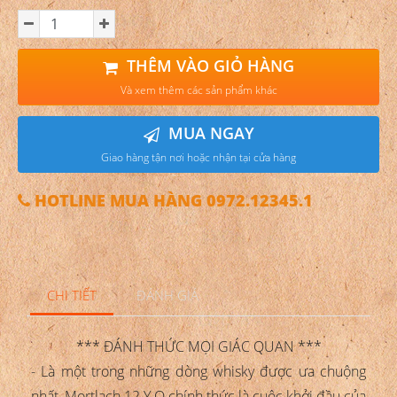
THÊM VÀO GIỎ HÀNG
Và xem thêm các sản phẩm khác
MUA NGAY
Giao hàng tận nơi hoặc nhận tại cửa hàng
HOTLINE MUA HÀNG 0972.12345.1
CHI TIẾT
ĐÁNH GIÁ
*** ĐÁNH THỨC MỌI GIÁC QUAN ***
- Là một trong những dòng whisky được ưa chuộng
nhất, Mortlach 12 Y.O chính thức là cuộc khởi đầu của