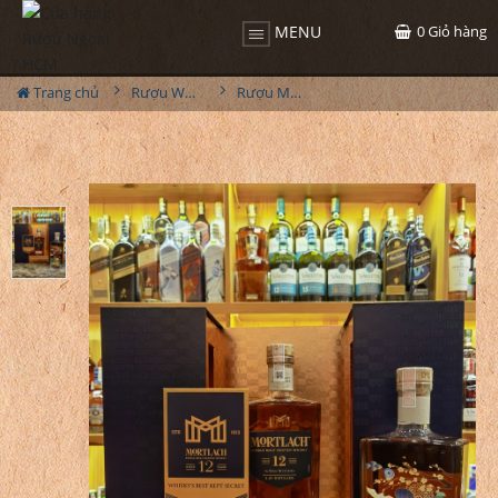
0
Giỏ hàng
MENU
Trang chủ
Rượu Whisky
Rượu Mortlach 12YO Hộp Quà 2023 - Xuân Quý Mão