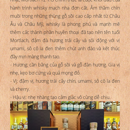
hành trình whisky mạch nha đơn cất. Âm thầm chín
muồi trong những thùng gỗ sồi cao cấp nhất từ Châu
Âu và Châu Mỹ, whisky là phong phú và mạnh mẽ
thêm các thành phần huyền thoại đã tạo nên tên tuổi
Mortlach, đậm đà hương trái cây và sôi động với vị
umami, sô cô la đen thêm chút anh đào và kết thúc
đầy mịn màng thanh tao.
- Hương: cần bằng của gỗ sồi và gỗ đàn hương. Gia vị
nhẹ, kẹo bơ cứng và quả mọng đỏ.
- Vị: đậm vị, hương trái cây chín, umami, sô cô la đen
và cherry.
- Hậu vị: nhẹ nhàng tạo cảm giác vô cùng dễ chịu.