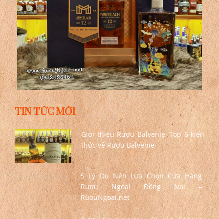
TIN TỨC MỚI
Giới thiệu Rượu Balvenie, Top 6 kiến
thức về Rượu Balvenie
5 Lý Do Nên Lựa Chọn Cửa Hàng
Rượu Ngoại Đồng Nai –
RuouNgoai.net