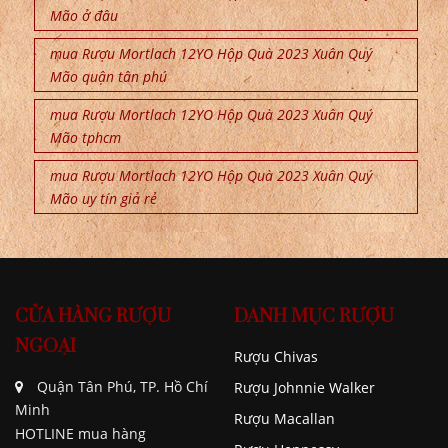
Mão ở đâu
mua Rượu Mortlach 12YO Hộp Quà 2023 Xuân Quý
Mão quận tân phú
mua Rượu Mortlach 12YO Hộp Quà 2023 Xuân Quý
Mão tphcm
mua Rượu Mortlach 12YO Hộp Quà 2023 Xuân Quý
Mão uy tín giả rẻ
CỬA HÀNG RƯỢU
DANH MỤC RƯỢU
NGOẠI
Rượu Chivas
Quận Tân Phú, TP. Hồ Chí
Rượu Johnnie Walker
Minh
Rượu Macallan
HOTLINE mua hàng