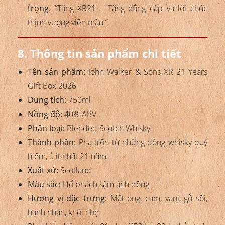
trọng.
“Tặng XR21 – Tặng đẳng cấp và lời chúc
thịnh vượng viên mãn.”
8. Thông tin sản phẩm chi tiết
Tên sản phẩm:
John Walker & Sons XR 21 Years
Gift Box 2026
Dung tích:
750ml
Nồng độ:
40% ABV
Phân loại:
Blended Scotch Whisky
Thành phần:
Pha trộn từ những dòng whisky quý
hiếm, ủ ít nhất 21 năm
Xuất xứ:
Scotland
Màu sắc:
Hổ phách sậm ánh đồng
Hương vị đặc trưng:
Mật ong, cam, vani, gỗ sồi,
hạnh nhân, khói nhẹ