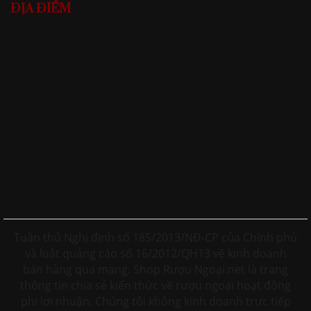
ĐỊA ĐIỂM
Tuân thủ Nghị định số 185/2013/NĐ-CP của Chính phủ
và luật quảng cáo số 16/2012/QH13 về kinh doanh
bán hàng qua mạng. Shop Rượu Ngoại.net là trang
thông tin chia sẻ kiến thức về rượu ngoại hoạt động
phi lơi nhuận. Chúng tôi không kinh doanh trực tiếp