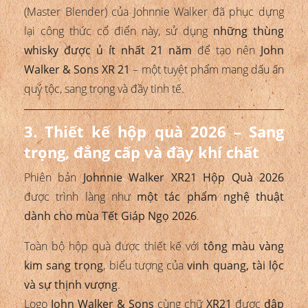
(Master Blender) của Johnnie Walker đã phục dựng
lại công thức cổ điển này, sử dụng
những thùng
whisky được ủ ít nhất 21 năm
để tạo nên
John
Walker & Sons XR 21
– một tuyệt phẩm mang dấu ấn
quý tộc, sang trọng và đầy tinh tế.
3. Thiết kế hộp quà 2026 – Sang
trọng, đẳng cấp và đầy khí chất
Phiên bản
Johnnie Walker XR21 Hộp Quà 2026
được trình làng như
một tác phẩm nghệ thuật
dành cho mùa Tết Giáp Ngọ 2026
.
Toàn bộ hộp quà được thiết kế với
tông màu vàng
kim sang trọng
, biểu tượng của
vinh quang, tài lộc
và sự thịnh vượng
.
Logo
John Walker & Sons
cùng chữ
XR21
được
dập