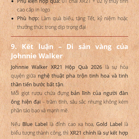
Phụ kiện hộp quà:
01 chai XR21 + 02 ly thủy tinh
cao cấp in logo
Phù hợp:
Làm quà biếu, tặng Tết, kỷ niệm hoặc
thưởng thức trong dịp trọng đại
9. Kết luận – Di sản vàng của
Johnnie Walker
Johnnie Walker XR21 Hộp Quà 2026
là sự hòa
quyện giữa
nghệ thuật pha trộn tinh hoa và tinh
thần tiến bước bất tận
.
Mỗi giọt rượu chứa đựng
bản lĩnh của người đàn
ông hiện đại
– trầm tĩnh, sâu sắc nhưng không kém
phần táo bạo và mạnh mẽ.
Nếu
Blue Label
là đỉnh cao xa hoa,
Gold Label
là
biểu tượng thành công, thì
XR21 chính là sự kết hợp