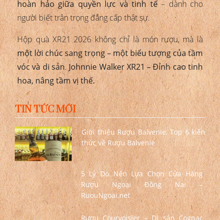
hoàn hảo giữa quyền lực và tinh tế
– dành cho
người biết trân trọng đẳng cấp thật sự.
Hộp quà XR21 2026 không chỉ là món rượu, mà là
một lời chúc sang trọng – một biểu tượng của tầm
vóc và di sản
.
Johnnie Walker XR21 – Đỉnh cao tinh
hoa, nâng tầm vị thế.
TIN TỨC MỚI
Giới thiệu Rượu Balvenie, Top 6 kiến
thức về Rượu Balvenie
5 Lý Do Nên Lựa Chọn Cửa Hàng
Rượu Ngoại Đồng Nai –
RuouNgoai.net
Rượu Courvoisier – Di sản Cognac