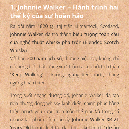
1. Johnnie Walker – Hành trình hai
thế kỷ của sự hoàn hảo
Ra đời năm
1820
tại thị trấn Kilmarnock, Scotland,
Johnnie Walker
đã trở thành
biểu tượng toàn cầu
của nghệ thuật whisky pha trộn (Blended Scotch
Whisky)
.
Với hơn
200 năm lịch sử
, thương hiệu này không chỉ
nổi tiếng bởi chất lượng vượt trội mà còn bởi tinh thần
“
Keep Walking
” – không ngừng tiến bước, không
ngừng hoàn thiện.
Trong suốt chặng đường đó, Johnnie Walker đã tạo
nên những dòng whisky kinh điển, chinh phục hàng
triệu người yêu rượu trên toàn thế giới. Và trong số
những tác phẩm đỉnh cao ấy,
Johnnie Walker XR 21
Years Old
là một kiệt tác đặc biệt – kết tinh từ
di sản