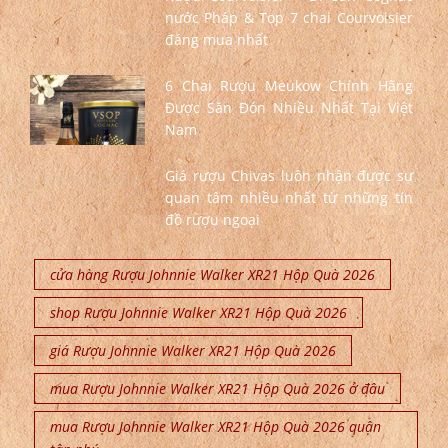
nước Pháp & Top 7 chai Courvoisier
đáng mua nhất
6 Chai Rượu Meukow Chính Hãng
Được Săn Đón Nhiều Nhất Tại Việt
Nam
Giá rượu Chivas luôn nhận được sự
quan tâm nhiều nhất từ những tín
đồ rượu ngoại
cửa hàng Rượu Johnnie Walker XR21 Hộp Quà 2026
shop Rượu Johnnie Walker XR21 Hộp Quà 2026
giá Rượu Johnnie Walker XR21 Hộp Quà 2026
mua Rượu Johnnie Walker XR21 Hộp Quà 2026 ở đâu
mua Rượu Johnnie Walker XR21 Hộp Quà 2026 quận