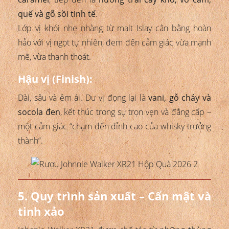
quế và gỗ sồi tinh tế
.
Lớp vị khói nhẹ nhàng từ malt Islay cân bằng hoàn
hảo với vị ngọt tự nhiên, đem đến cảm giác vừa mạnh
mẽ, vừa thanh thoát.
Hậu vị (Finish):
Dài, sâu và êm ái. Dư vị đọng lại là
vani, gỗ cháy và
socola đen
, kết thúc trong sự trọn vẹn và đẳng cấp –
một cảm giác “chạm đến đỉnh cao của whisky trưởng
thành”.
5. Quy trình sản xuất – Cẩn mật và
tinh xảo