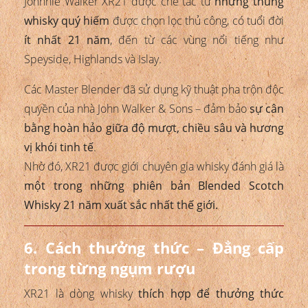
Johnnie Walker XR21 được chế tác từ
những thùng
whisky quý hiếm
được chọn lọc thủ công, có tuổi đời
ít nhất 21 năm
, đến từ các vùng nổi tiếng như
Speyside, Highlands và Islay.
Các Master Blender đã sử dụng kỹ thuật pha trộn độc
quyền của nhà John Walker & Sons – đảm bảo
sự cân
bằng hoàn hảo giữa độ mượt, chiều sâu và hương
vị khói tinh tế
.
Nhờ đó, XR21 được giới chuyên gia whisky đánh giá là
một trong những phiên bản Blended Scotch
Whisky 21 năm xuất sắc nhất thế giới.
6. Cách thưởng thức – Đẳng cấp
trong từng ngụm rượu
XR21 là dòng whisky
thích hợp để thưởng thức