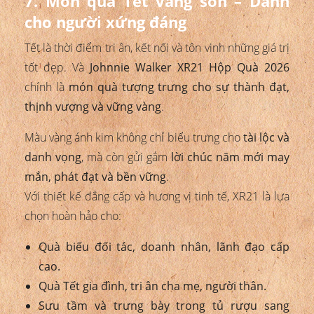
7. Món quà Tết vàng son – Dành
cho người xứng đáng
Tết là thời điểm tri ân, kết nối và tôn vinh những giá trị
tốt đẹp. Và
Johnnie Walker XR21 Hộp Quà 2026
chính là
món quà tượng trưng cho sự thành đạt,
thịnh vượng và vững vàng
.
Màu vàng ánh kim không chỉ biểu trưng cho
tài lộc và
danh vọng
, mà còn gửi gắm
lời chúc năm mới may
mắn, phát đạt và bền vững
.
Với thiết kế đẳng cấp và hương vị tinh tế, XR21 là lựa
chọn hoàn hảo cho:
Quà biếu đối tác, doanh nhân, lãnh đạo cấp
cao.
Quà Tết gia đình, tri ân cha mẹ, người thân.
Sưu tầm và trưng bày trong tủ rượu sang