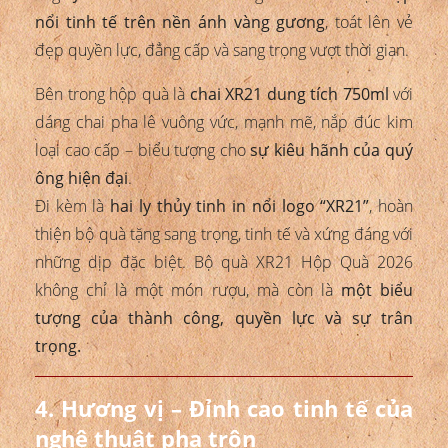
nổi tinh tế trên nền ánh vàng gương
, toát lên vẻ
đẹp quyền lực, đẳng cấp và sang trọng vượt thời gian.
Bên trong hộp quà là
chai XR21 dung tích 750ml
với
dáng chai pha lê vuông vức, mạnh mẽ, nắp đúc kim
loại cao cấp – biểu tượng cho
sự kiêu hãnh của quý
ông hiện đại
.
Đi kèm là
hai ly thủy tinh in nổi logo “XR21”
, hoàn
thiện bộ quà tặng sang trọng, tinh tế và xứng đáng với
những dịp đặc biệt. Bộ quà XR21 Hộp Quà 2026
không chỉ là một món rượu, mà còn là
một biểu
tượng của thành công, quyền lực và sự trân
trọng.
4. Hương vị – Đỉnh cao tinh tế của
nghệ thuật pha trộn