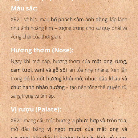
Màu sắc:
XR21 sở hữu màu
hổ phách sậm ánh đồng
, lấp lánh
như ánh hoàng kim – tượng trưng cho sự quý phái và
vững chãi của thời gian.
Hương thơm (Nose):
Ngay khi mở nắp, hương thơm của
mật ong rừng,
cam tươi, vani và gỗ sồi
lan tỏa nhẹ nhàng. Xen lẫn
trong đó là
nốt hương khói mờ, nhục đậu khấu và
chút hạnh nhân nướng
– tạo nên tổng thể quyến rũ,
sang trọng và ấm áp.
Vị rượu (Palate):
XR21 mang cấu trúc hương vị
phức hợp và tròn trịa
,
mở đầu bằng
vị ngọt mượt của mật ong và
caramel
, tiếp đến là
hương trái cây khô, vỏ cam,