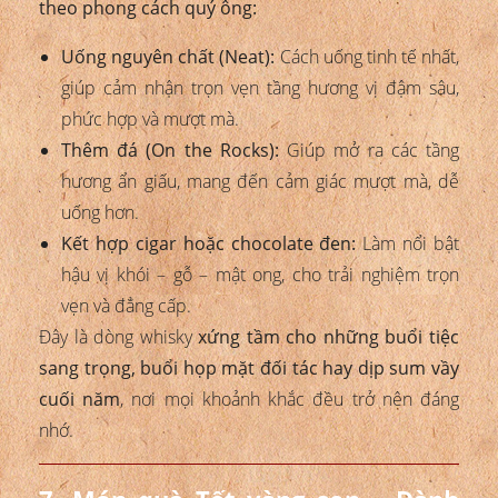
theo phong cách quý ông:
Uống nguyên chất (Neat):
Cách uống tinh tế nhất,
giúp cảm nhận trọn vẹn tầng hương vị đậm sâu,
phức hợp và mượt mà.
Thêm đá (On the Rocks):
Giúp mở ra các tầng
hương ẩn giấu, mang đến cảm giác mượt mà, dễ
uống hơn.
Kết hợp cigar hoặc chocolate đen:
Làm nổi bật
hậu vị khói – gỗ – mật ong, cho trải nghiệm trọn
vẹn và đẳng cấp.
Đây là dòng whisky
xứng tầm cho những buổi tiệc
sang trọng, buổi họp mặt đối tác hay dịp sum vầy
cuối năm
, nơi mọi khoảnh khắc đều trở nên đáng
nhớ.