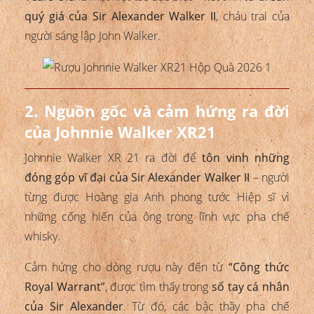
quý giá của Sir Alexander Walker II
, cháu trai của
người sáng lập John Walker.
2. Nguồn gốc và cảm hứng ra đời
của Johnnie Walker XR21
Johnnie Walker XR 21 ra đời để
tôn vinh những
đóng góp vĩ đại của Sir Alexander Walker II
– người
từng được Hoàng gia Anh phong tước Hiệp sĩ vì
những cống hiến của ông trong lĩnh vực pha chế
whisky.
Cảm hứng cho dòng rượu này đến từ
“Công thức
Royal Warrant”
, được tìm thấy trong
sổ tay cá nhân
của Sir Alexander
. Từ đó, các bậc thầy pha chế