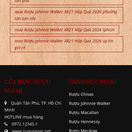
tân phú
mua Rượu Johnnie Walker XR21 Hộp Quà 2026 phường
tân sơn nhì
mua Rượu Johnnie Walker XR21 Hộp Quà 2026 tphcm
mua Rượu Johnnie Walker XR21 Hộp Quà 2026 uy tín
giá rẻ
CỬA HÀNG RƯỢU
DANH MỤC RƯỢU
NGOẠI
Rượu Chivas
Quận Tân Phú, TP. Hồ Chí
Rượu Johnnie Walker
Minh
Rượu Macallan
HOTLINE mua hàng
Rượu Hennessy
0972.12345.1
Rượu Meukow
www.ruoungoai.net