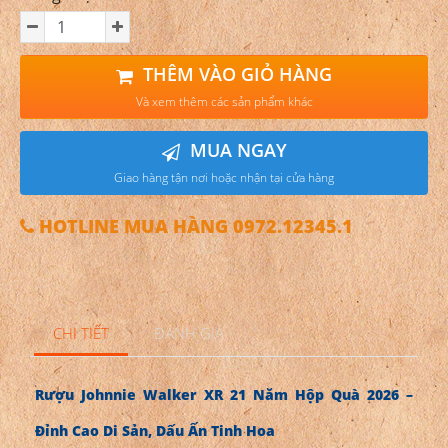
THÊM VÀO GIỎ HÀNG
Và xem thêm các sản phẩm khác
MUA NGAY
Giao hàng tận nơi hoặc nhận tại cửa hàng
HOTLINE MUA HÀNG 0972.12345.1
CHI TIẾT
ĐÁNH GIÁ
Rượu Johnnie Walker XR 21 Năm Hộp Quà 2026 –
Đỉnh Cao Di Sản, Dấu Ấn Tinh Hoa