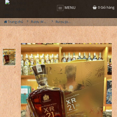
0
Giỏ hàng
MENU
Trang chủ
Rượu Whisky
Rượu Johnnie Walker XR21 Hộp Quà 2026