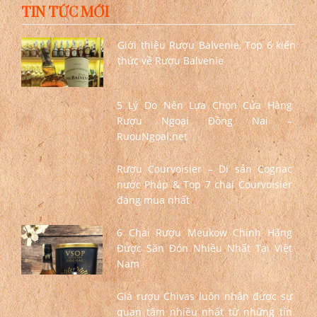
TIN TỨC MỚI
Giới thiệu Rượu Balvenie, Top 6 kiến
thức về Rượu Balvenie
5 Lý Do Nên Lựa Chọn Cửa Hàng
Rượu Ngoại Đồng Nai –
RuouNgoai.net
Rượu Courvoisier – Di sản Cognac
nước Pháp & Top 7 chai Courvoisier
đáng mua nhất
6 Chai Rượu Meukow Chính Hãng
Được Săn Đón Nhiều Nhất Tại Việt
Nam
Giá rượu Chivas luôn nhận được sự
quan tâm nhiều nhất từ những tín