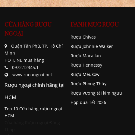
CỬA HÀNG RƯỢU
DANH MỤC RƯỢU
NGOẠI
Rượu Chivas
Quận Tân Phú, TP. Hồ Chí
Rượu Johnnie Walker
Minh
Rượu Macallan
HOTLINE mua hàng
Rượu Hennessy
0972.12345.1
Rượu Meukow
www.ruoungoai.net
Rượu Phong Thủy
Rượu ngoại chính hãng tại
Rượu Vương tài kim ngưu
HCM
Hộp quà Tết 2026
Top 10 Cửa hàng rượu ngoại
HCM
Cửa hàng Rượu ngoại Đồng
Tháp