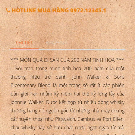
HOTLINE MUA HÀNG 0972.12345.1
CHI TIẾT
ĐÁNH GIÁ
*** MÓN QUÀ DI SẢN CỦA 200 NĂM TINH HOA ***
- Gói trọn trong mình tinh hoa 200 năm của một
thương hiệu trứ danh, John Walker & Sons
Bicentenary Blend là một trong số rất ít các phiên
bản giới hạn nhằm kỷ niệm hai thế kỷ lừng lẫy của
Johnnie Walker. Được kết hợp từ nhiều dòng whisky
thượng hạng có nguồn gốc từ những nhà máy chưng
cất huyền thoại như Pittyvaich, Cambus và Port Ellen,
chai whisky này sở hữu chất rượu ngọt ngào từ trái