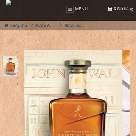
0
Giỏ hàng
MENU
Trang chủ
Rượu Whisky
Rượu John Walker & Sons Bicentenary Blend 28YO