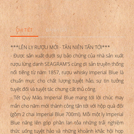
CHI TIẾT
ĐÁNH GIÁ
***LÊN LY RƯỢU MỚI - TÂN NIÊN TẤN TỚI***
- Được sản xuất dưới sự bảo chứng của nhà sản xuất
rượu lừng danh SEAGRAM'S cùng di sản truyền thống
nổi tiếng từ năm 1857, rượu whisky Imperial Blue là
chuẩn mực cho chất lượng tuyệt hảo, sự tin tưởng
tuyệt đối và tuyệt tác chưng cất thủ công.
- Tết Quý Mão, Imperial Blue mang tới lời chúc may
mắn cho năm mới thành công tấn tới với hộp quà đôi
(gồm 2 chai Imperial Blue 700ml). Mỗi một ly Imperial
Blue nâng lên góp phần lan tỏa những trải nghiệm
thức uống tuyệt hảo và những khoảnh khắc hội họp