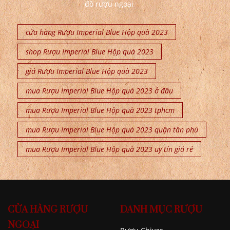
đồ rượu ngoại
cửa hàng Rượu Imperial Blue Hộp quà 2023
shop Rượu Imperial Blue Hộp quà 2023
giá Rượu Imperial Blue Hộp quà 2023
mua Rượu Imperial Blue Hộp quà 2023 ở đâu
mua Rượu Imperial Blue Hộp quà 2023 tphcm
mua Rượu Imperial Blue Hộp quà 2023 quận tân phú
mua Rượu Imperial Blue Hộp quà 2023 uy tín giá rẻ
CỬA HÀNG RƯỢU
DANH MỤC RƯỢU
NGOẠI