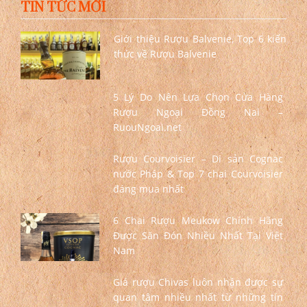
TIN TỨC MỚI
Giới thiệu Rượu Balvenie, Top 6 kiến
thức về Rượu Balvenie
5 Lý Do Nên Lựa Chọn Cửa Hàng
Rượu Ngoại Đồng Nai –
RuouNgoai.net
Rượu Courvoisier – Di sản Cognac
nước Pháp & Top 7 chai Courvoisier
đáng mua nhất
6 Chai Rượu Meukow Chính Hãng
Được Săn Đón Nhiều Nhất Tại Việt
Nam
Giá rượu Chivas luôn nhận được sự
quan tâm nhiều nhất từ những tín