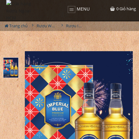
0
Giỏ hàng
MENU
Trang chủ
Rượu Whisky
Rượu Imperial Blue Hộp quà 2023