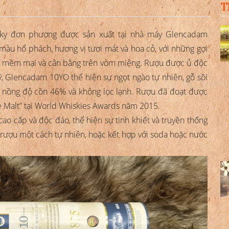
T
sky đơn phương được sản xuất tại nhà máy Glencadam
 màu hổ phách, hương vị tươi mát và hoa cỏ, với những gợi
c sự mềm mại và cân bằng trên vòm miệng. Rượu được ủ độc
, Glencadam 10YO thể hiện sự ngọt ngào tự nhiên, gỗ sồi
 nồng độ cồn 46% và không lọc lạnh. Rượu đã đoạt được
le Malt” tại World Whiskies Awards năm 2015.
o cấp và độc đáo, thể hiện sự tinh khiết và truyền thống
rượu một cách tự nhiên, hoặc kết hợp với soda hoặc nước