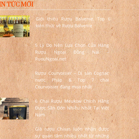
IN TỨC MỚI
Giới thiệu Rượu Balvenie, Top 6
kiến thức về Rượu Balvenie
5 Lý Do Nên Lựa Chọn Cửa Hàng
Rượu Ngoại Đồng Nai –
RuouNgoai.net
Rượu Courvoisier – Di sản Cognac
nước Pháp & Top 7 chai
Courvoisier đáng mua nhất
6 Chai Rượu Meukow Chính Hãng
Được Săn Đón Nhiều Nhất Tại Việt
Nam
Giá rượu Chivas luôn nhận được
sự quan tâm nhiều nhất từ những