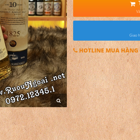
Và
Giao h
HOTLINE MUA HÀNG 0