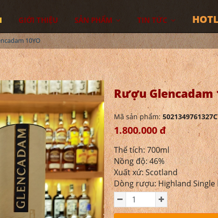
HOTL
I
GIỚI THIỆU
SẢN PHẨM
TIN TỨC
encadam 10YO
Rượu Glencadam 
Mã sản phẩm:
5021349761327C
1.800.000 đ
Thể tích: 700ml
Nồng độ: 46%
Xuất xứ: Scotland
Dòng rượu: Highland Single 