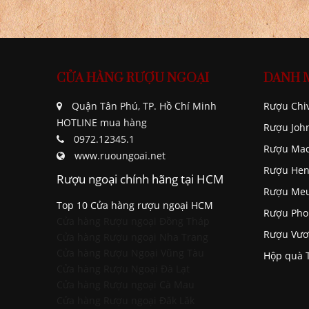
CỬA HÀNG RƯỢU NGOẠI
DANH 
Quận Tân Phú, TP. Hồ Chí Minh
Rượu Chi
HOTLINE mua hàng
Rượu Joh
0972.12345.1
Rượu Mac
www.ruoungoai.net
Rượu Hen
Rượu ngoại chính hãng tại HCM
Rượu Me
Top 10 Cửa hàng rượu ngoại HCM
Rượu Pho
Cửa hàng Rượu ngoại Đồng Tháp
Rượu Vươ
Cửa hàng Rượu ngoại Nha Trang
Cửa hàng Rượu Ngoại Vũng Tàu
Hộp quà 
Cửa hàng Rượu Ngoại Đà Lạt
Cửa hàng Rượu ngoại Cà Mau
Cửa hàng Rượu ngoại Đăk Lăk