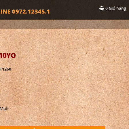
0
Giỏ hàng
INE 0972.12345.1
10YO
T1260
Malt