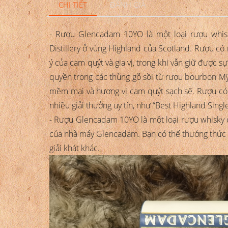
CHI TIẾT
ĐÁNH GIÁ
- Rượu Glencadam 10YO là một loại rượu whi
Distillery ở vùng Highland của Scotland. Rượu có
ý của cam quýt và gia vị, trong khi vẫn giữ đượ
quyền trong các thùng gỗ sồi từ rượu bourbon Mỹ
mềm mại và hương vị cam quýt sạch sẽ. Rượu có
nhiều giải thưởng uy tín, như “Best Highland Sing
- Rượu Glencadam 10YO là một loại rượu whisky ca
của nhà máy Glencadam. Bạn có thể thưởng thức 
giải khát khác.