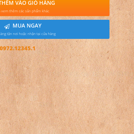
THÊM VÀO GIỎ HÀNG
 xem thêm các sản phẩm khác
MUA NGAY
àng tận nơi hoặc nhận tại cửa hàng
972.12345.1