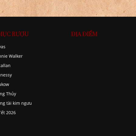
MỤC RƯỢU
ĐỊA ĐIỂM
vas
nnie Walker
allan
nessy
ukow
ng Thủy
ng tài kim ngưu
Tết 2026