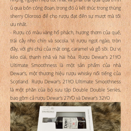
ủ qua bốn công đoạn, trong đó ủ kết thúc trong thùng
sherry Oloroso để cho rượu đạt đến sự mượt mà tối
ưu nhất.
- Rượu có màu vàng hổ phách, hương thơm của quế,
trái cây nho chín và socola. Vị rượu ngọt ngào, tròn
đầy, với ghi chú của mật ong, caramel và gỗ sồi. Dư vị
kéo dài, thanh nhã và hài hòa. Rượu Dewar’s 21YO
Ultimate Smoothness là một sản phẩm của nhà
Dewar’s, một thương hiệu rượu whisky nổi tiếng của
Scotland. Rượu Dewar’s 21YO Ultimate Smoothness
là một phần của bộ sưu tập Double Double Series,
bao gồm cả rượu Dewar’s 27YO và Dewar’s 32YO