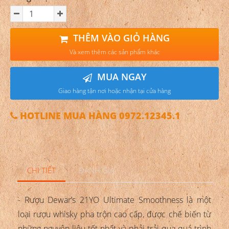
THÊM VÀO GIỎ HÀNG
Và xem thêm các sản phẩm khác
MUA NGAY
Giao hàng tận nơi hoặc nhận tại cửa hàng
HOTLINE MUA HÀNG 0972.12345.1
CHI TIẾT
ĐÁNH GIÁ
- Rượu Dewar’s 21YO Ultimate Smoothness là một
loại rượu whisky pha trộn cao cấp, được chế biến từ
những nguyên liệu tốt nhất và phải trải qua quá trình