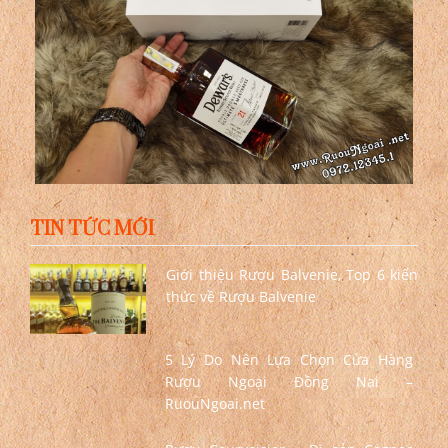
TIN TỨC MỚI
Giới thiệu Rượu Balvenie, Top 6 kiến
thức về Rượu Balvenie
5 Lý Do Nên Lựa Chọn Cửa Hàng
Rượu Ngoại Đồng Nai –
RuouNgoai.net