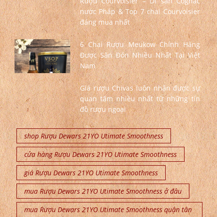
Rượu Courvoisier – Di sản Cognac
nước Pháp & Top 7 chai Courvoisier
đáng mua nhất
6 Chai Rượu Meukow Chính Hãng
Được Săn Đón Nhiều Nhất Tại Việt
Nam
Giá rượu Chivas luôn nhận được sự
quan tâm nhiều nhất từ những tín
đồ rượu ngoại
shop Rượu Dewars 21YO Utimate Smoothness
cửa hàng Rượu Dewars 21YO Utimate Smoothness
giá Rượu Dewars 21YO Utimate Smoothness
mua Rượu Dewars 21YO Utimate Smoothness ở đâu
mua Rượu Dewars 21YO Utimate Smoothness quận tân