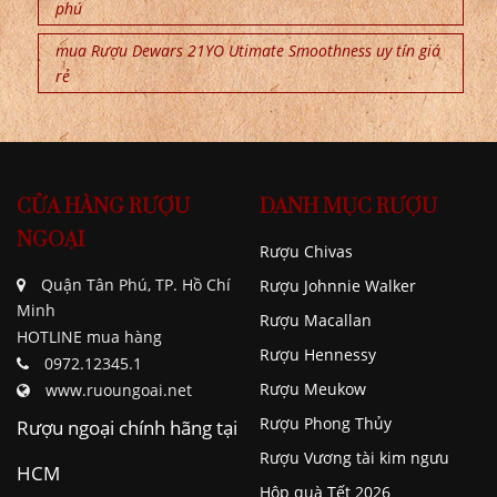
phú
mua Rượu Dewars 21YO Utimate Smoothness uy tín giá
rẻ
CỬA HÀNG RƯỢU
DANH MỤC RƯỢU
NGOẠI
Rượu Chivas
Quận Tân Phú, TP. Hồ Chí
Rượu Johnnie Walker
Minh
Rượu Macallan
HOTLINE mua hàng
Rượu Hennessy
0972.12345.1
Rượu Meukow
www.ruoungoai.net
Rượu Phong Thủy
Rượu ngoại chính hãng tại
Rượu Vương tài kim ngưu
HCM
Hộp quà Tết 2026