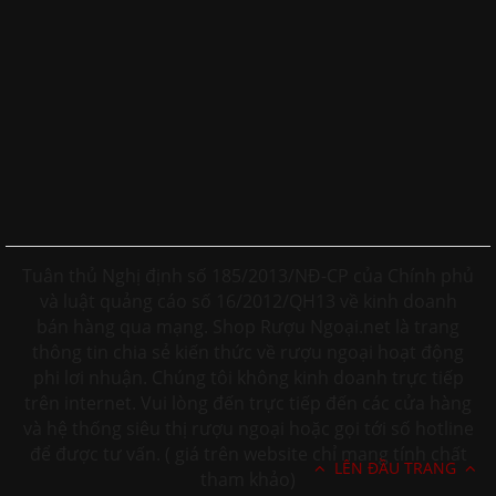
Tuân thủ Nghị định số 185/2013/NĐ-CP của Chính phủ
và luật quảng cáo số 16/2012/QH13 về kinh doanh
bán hàng qua mạng. Shop Rượu Ngoại.net là trang
thông tin chia sẻ kiến thức về rượu ngoại hoạt động
phi lơi nhuận. Chúng tôi không kinh doanh trực tiếp
trên internet. Vui lòng đến trực tiếp đến các cửa hàng
và hệ thống siêu thị rượu ngoại hoặc gọi tới số hotline
để được tư vấn. ( giá trên website chỉ mang tính chất
LÊN ĐẦU TRANG
tham khảo)