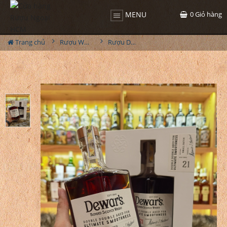
0
Giỏ hàng
MENU
Trang chủ
Rượu Whisky
Rượu Dewars 21YO Utimate Smoothness