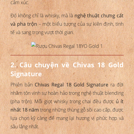
cảm xúc.
Đó không chỉ là whisky, mà là
nghệ thuật chưng cất
và pha trộn
– một biểu tượng của sự kiên định, tinh
tế và sang trọng vượt thời gian.
2. Câu chuyện về Chivas 18 Gold
Signature
Phiên bản
Chivas Regal 18 Gold Signature
ra đời
nhằm tôn vinh sự hoàn hảo trong nghệ thuật blending
(pha trộn). Mỗi giọt whisky trong chai đều được
ủ ít
nhất 18 năm
trong những thùng gỗ sồi cao cấp, được
lựa chọn kỹ càng để mang lại hương vị phức hợp và
sâu lắng nhất.