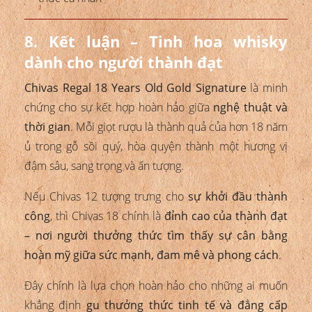
8. Kết luận – Tinh hoa whisky
dành cho người thành đạt
Chivas Regal 18 Years Old Gold Signature
là minh
chứng cho sự kết hợp hoàn hảo giữa
nghệ thuật và
thời gian
. Mỗi giọt rượu là thành quả của hơn 18 năm
ủ trong gỗ sồi quý, hòa quyện thành một hương vị
đậm sâu, sang trọng và ấn tượng.
Nếu Chivas 12 tượng trưng cho
sự khởi đầu thành
công
, thì Chivas 18 chính là
đỉnh cao của thành đạt
– nơi người thưởng thức tìm thấy sự cân bằng
hoàn mỹ giữa sức mạnh, đam mê và phong cách
.
Đây chính là lựa chọn hoàn hảo cho những ai muốn
khẳng định
gu thưởng thức tinh tế và đẳng cấp