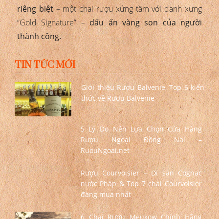
riêng biệt
– một chai rượu xứng tầm với danh xưng
“Gold Signature” –
dấu ấn vàng son của người
thành công.
TIN TỨC MỚI
Giới thiệu Rượu Balvenie, Top 6 kiến
thức về Rượu Balvenie
5 Lý Do Nên Lựa Chọn Cửa Hàng
Rượu Ngoại Đồng Nai –
RuouNgoai.net
Rượu Courvoisier – Di sản Cognac
nước Pháp & Top 7 chai Courvoisier
đáng mua nhất
6 Chai Rượu Meukow Chính Hãng