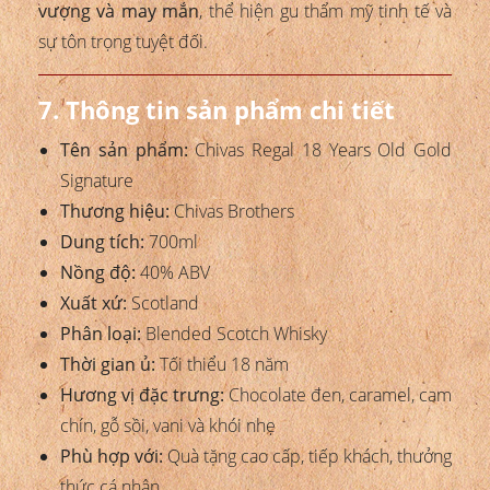
vượng và may mắn
, thể hiện gu thẩm mỹ tinh tế và
sự tôn trọng tuyệt đối.
7. Thông tin sản phẩm chi tiết
Tên sản phẩm:
Chivas Regal 18 Years Old Gold
Signature
Thương hiệu:
Chivas Brothers
Dung tích:
700ml
Nồng độ:
40% ABV
Xuất xứ:
Scotland
Phân loại:
Blended Scotch Whisky
Thời gian ủ:
Tối thiểu 18 năm
Hương vị đặc trưng:
Chocolate đen, caramel, cam
chín, gỗ sồi, vani và khói nhẹ
Phù hợp với:
Quà tặng cao cấp, tiếp khách, thưởng
thức cá nhân