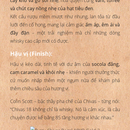
cây khô và gỗ sồi nhẹ
, hòa quyện cùng
vani, toffee
và chút cay nồng nhẹ của hạt tiêu đen
.
Kết cấu rượu mềm mượt như nhung, lan tỏa từ đầu
lưỡi đến cổ họng, mang lại cảm giác
ấm áp, êm ái và
đầy đặn
– một trải nghiệm mà chỉ những dòng
whisky cao cấp mới có được.
Hậu vị (Finish):
Hậu vị kéo dài, tinh tế với dư âm của
socola đắng,
cam caramel và khói nhẹ
– khiến người thưởng thức
cứ muốn nhấp thêm một ngụm nữa để khám phá
thêm chiều sâu của hương vị.
Colin Scott – bậc thầy pha chế của Chivas – từng nói:
“Chivas 18 không chỉ là whisky. Nó là cảm xúc, là câu
chuyện được kể bằng 85 tầng hương vị khác nhau.”