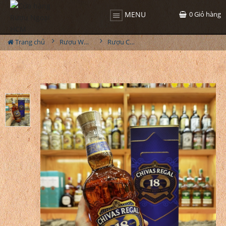
0
Giỏ hàng
MENU
Trang chủ
Rượu Whisky
Rượu Chivas Regal 18YO Gold