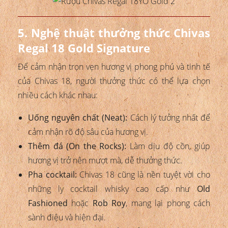
5. Nghệ thuật thưởng thức Chivas
Regal 18 Gold Signature
Để cảm nhận trọn vẹn hương vị phong phú và tinh tế
của Chivas 18, người thưởng thức có thể lựa chọn
nhiều cách khác nhau:
Uống nguyên chất (Neat):
Cách lý tưởng nhất để
cảm nhận rõ độ sâu của hương vị.
Thêm đá (On the Rocks):
Làm dịu độ cồn, giúp
hương vị trở nên mượt mà, dễ thưởng thức.
Pha cocktail:
Chivas 18 cũng là nền tuyệt vời cho
những ly cocktail whisky cao cấp như
Old
Fashioned
hoặc
Rob Roy
, mang lại phong cách
sành điệu và hiện đại.