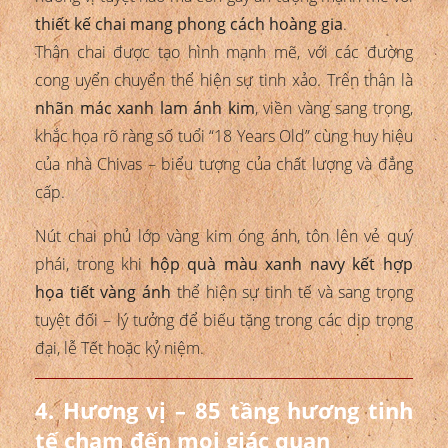
thiết kế chai mang phong cách hoàng gia
.
Thân chai được tạo hình mạnh mẽ, với các đường
cong uyển chuyển thể hiện sự tinh xảo. Trên thân là
nhãn mác xanh lam ánh kim
, viền vàng sang trọng,
khắc họa rõ ràng số tuổi “18 Years Old” cùng huy hiệu
của nhà Chivas – biểu tượng của chất lượng và đẳng
cấp.
Nút chai phủ lớp vàng kim óng ánh, tôn lên vẻ quý
phái, trong khi
hộp quà màu xanh navy kết hợp
họa tiết vàng ánh
thể hiện sự tinh tế và sang trọng
tuyệt đối – lý tưởng để biếu tặng trong các dịp trọng
đại, lễ Tết hoặc kỷ niệm.
4. Hương vị – 85 tầng hương tinh
tế chạm đến mọi giác quan