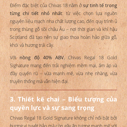
Điểm đặc biệt của Chivas 18 nằm ở
sự tinh tế trong
từng chi tiết nhỏ nhất
: từ việc chọn lựa nguồn
nguyên liệu mạch nha chất lượng cao, đến quy trình ủ
trong thùng gỗ sồi châu Âu – nơi thời gian và khí hậu
Scotland đã tạo nên sự giao thoa hoàn hảo giữa gỗ,
khói và hương trái cây.
Với
nồng độ 40% ABV
, Chivas Regal 18 Gold
Signature mang đến trải nghiệm mềm mại, ấm áp và
đầy quyến rũ – vừa mạnh mẽ, vừa nhẹ nhàng, vừa
truyền thống mà vẫn hiện đại.
3. Thiết kế chai – Biểu tượng của
quyền lực và sự sang trọng
Chivas Regal 18 Gold Signature không chỉ nổi bật bởi
hương vị tuyệt hảo mà còn gây ấn tượng mạnh mẽ với