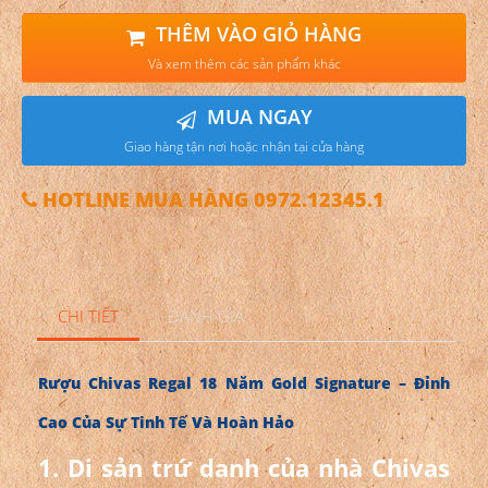
THÊM VÀO GIỎ HÀNG
Và xem thêm các sản phẩm khác
MUA NGAY
Giao hàng tận nơi hoặc nhận tại cửa hàng
HOTLINE MUA HÀNG 0972.12345.1
CHI TIẾT
ĐÁNH GIÁ
Rượu Chivas Regal 18 Năm Gold Signature – Đỉnh
Cao Của Sự Tinh Tế Và Hoàn Hảo
1. Di sản trứ danh của nhà Chivas