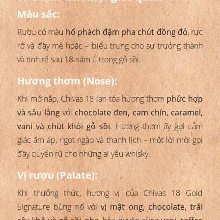
Màu sắc:
Rượu có màu
hổ phách đậm pha chút đồng đỏ
, rực
rỡ và đầy mê hoặc – biểu trưng cho sự trưởng thành
và tinh tế sau 18 năm ủ trong gỗ sồi.
Hương thơm (Nose):
Khi mở nắp, Chivas 18 lan tỏa hương thơm
phức hợp
và sâu lắng
với
chocolate đen, cam chín, caramel,
vani và chút khói gỗ sồi
. Hương thơm ấy gợi cảm
giác ấm áp, ngọt ngào và thanh lịch – một lời mời gọi
đầy quyến rũ cho những ai yêu whisky.
Vị rượu (Palate):
Khi thưởng thức, hương vị của Chivas 18 Gold
Signature bùng nổ với
vị mật ong, chocolate, trái