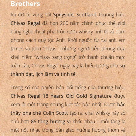
Brothers
Ra đời từ vùng đất
Speyside, Scotland
, thương hiệu
Chivas Regal
đã hơn 200 năm chinh phục thế giới
bằng nghệ thuật pha trộn rượu whisky tinh tế và đậm
phong cách quý tộc Anh. Khởi nguồn từ hai anh em
James và John Chivas – những người tiên phong đưa
khái niệm “whisky sang trọng” trở thành chuẩn mực
toàn cầu, Chivas Regal ngày nay là biểu tượng cho
sự
thành đạt, lịch lãm và tinh tế
.
Trong số các phiên bản nổi tiếng của thương hiệu,
Chivas Regal 18 Years Old Gold Signature
được
xem là một trong những kiệt tác bậc nhất. Được
bậc
thầy pha chế Colin Scott
tạo ra, chai whisky này sở
hữu hơn
85 tầng hương vị
khác nhau – mỗi tầng là
một nốt nhạc trong bản giao hưởng hương thơm và