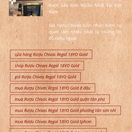
Được Săn Đón Nhiều Nhất Tại Việt
Nam
Giá rượu Chivas luôn nhận được sự
quan tâm nhiều nhất từ những tín
đồ rượu ngoại
cửa hàng Rượu Chivas Regal 18YO Gold
shop Rượu Chivas Regal 18YO Gold
giá Rượu Chivas Regal 18YO Gold
mua Rượu Chivas Regal 18YO Gold ở đâu
mua Rượu Chivas Regal 18YO Gold quận tân phú
mua Rượu Chivas Regal 18YO Gold phường tân sơn nhì
mua Rượu Chivas Regal 18YO Gold tphcm