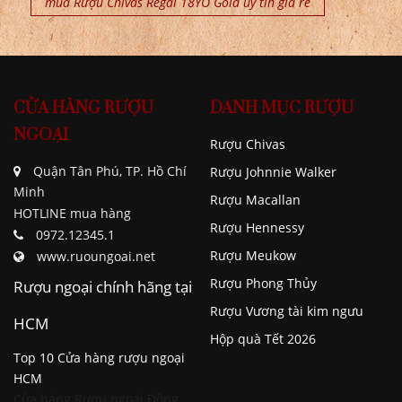
mua Rượu Chivas Regal 18YO Gold uy tín giá rẻ
CỬA HÀNG RƯỢU
DANH MỤC RƯỢU
NGOẠI
Rượu Chivas
Quận Tân Phú, TP. Hồ Chí
Rượu Johnnie Walker
Minh
Rượu Macallan
HOTLINE mua hàng
Rượu Hennessy
0972.12345.1
Rượu Meukow
www.ruoungoai.net
Rượu Phong Thủy
Rượu ngoại chính hãng tại
Rượu Vương tài kim ngưu
HCM
Hộp quà Tết 2026
Top 10 Cửa hàng rượu ngoại
HCM
Cửa hàng Rượu ngoại Đồng