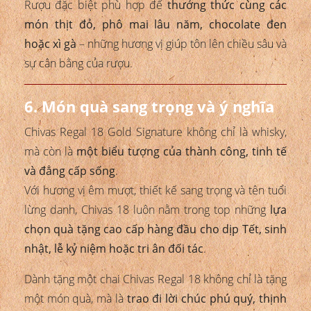
Rượu đặc biệt phù hợp để
thưởng thức cùng các
món thịt đỏ, phô mai lâu năm, chocolate đen
hoặc xì gà
– những hương vị giúp tôn lên chiều sâu và
sự cân bằng của rượu.
6. Món quà sang trọng và ý nghĩa
Chivas Regal 18 Gold Signature không chỉ là whisky,
mà còn là
một biểu tượng của thành công, tinh tế
và đẳng cấp sống
.
Với hương vị êm mượt, thiết kế sang trọng và tên tuổi
lừng danh, Chivas 18 luôn nằm trong top những
lựa
chọn quà tặng cao cấp hàng đầu cho dịp Tết, sinh
nhật, lễ kỷ niệm hoặc tri ân đối tác
.
Dành tặng một chai Chivas Regal 18 không chỉ là tặng
một món quà, mà là
trao đi lời chúc phú quý, thịnh