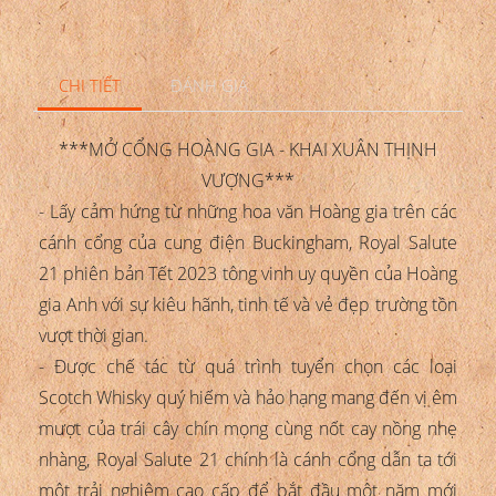
CHI TIẾT
ĐÁNH GIÁ
***MỞ CỔNG HOÀNG GIA - KHAI XUÂN THỊNH
VƯỢNG***
- Lấy cảm hứng từ những hoa văn Hoàng gia trên các
cánh cổng của cung điện Buckingham, Royal Salute
21 phiên bản Tết 2023 tông vinh uy quyền của Hoàng
gia Anh với sự kiêu hãnh, tinh tế và vẻ đẹp trường tồn
vượt thời gian.
- Được chế tác từ quá trình tuyển chọn các loại
Scotch Whisky quý hiếm và hảo hạng mang đến vị êm
mượt của trái cây chín mọng cùng nốt cay nồng nhẹ
nhàng, Royal Salute 21 chính là cánh cổng dẫn ta tới
một trải nghiệm cao cấp để bắt đầu một năm mới