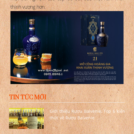
thịnh vượng hơn.
TIN TỨC MỚI
Giới thiệu Rượu Balvenie, Top 6 kiến
thức về Rượu Balvenie