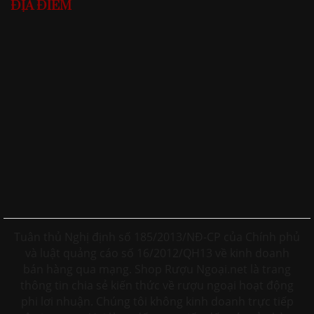
ĐỊA ĐIỂM
Tuân thủ Nghị định số 185/2013/NĐ-CP của Chính phủ
và luật quảng cáo số 16/2012/QH13 về kinh doanh
bán hàng qua mạng. Shop Rượu Ngoại.net là trang
thông tin chia sẻ kiến thức về rượu ngoại hoạt động
phi lơi nhuận. Chúng tôi không kinh doanh trực tiếp