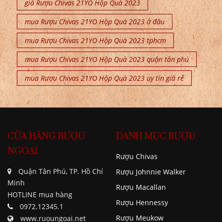
giá Rượu Chivas 21YO Hộp Quà 2023
mua Rượu Chivas 21YO Hộp Quà 2023 ở đâu
mua Rượu Chivas 21YO Hộp Quà 2023 tphcm
mua Rượu Chivas 21YO Hộp Quà 2023 quận tân phú
mua Rượu Chivas 21YO Hộp Quà 2023 uy tín giá rẻ
CỬA HÀNG RƯỢU
DANH MỤC RƯỢU
NGOẠI
Rượu Chivas
Quận Tân Phú, TP. Hồ Chí
Rượu Johnnie Walker
Minh
Rượu Macallan
HOTLINE mua hàng
Rượu Hennessy
0972.12345.1
Rượu Meukow
www.ruoungoai.net