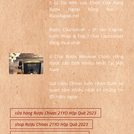
5 Lý Do Nên Lựa Chọn Cửa Hàng
Rượu Ngoại Đồng Nai –
RuouNgoai.net
Rượu Courvoisier – Di sản Cognac
nước Pháp & Top 7 chai Courvoisier
đáng mua nhất
6 Chai Rượu Meukow Chính Hãng
Được Săn Đón Nhiều Nhất Tại Việt
Nam
Giá rượu Chivas luôn nhận được sự
quan tâm nhiều nhất từ những tín
đồ rượu ngoại
cửa hàng Rượu Chivas 21YO Hộp Quà 2023
shop Rượu Chivas 21YO Hộp Quà 2023