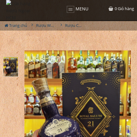
0
Giỏ hàng
MENU
Trang chủ
Rượu Whisky
Rượu Chivas 21YO Hộp Quà 2023