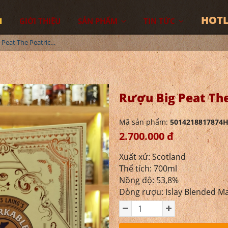
HOTL
I
GIỚI THIỆU
SẢN PHẨM
TIN TỨC
Rượu Big Peat The Peatrichor Edition Hộp Quà
Rượu Big Peat The
Mã sản phẩm:
5014218817874
2.700.000 đ
Xuất xứ: Scotland
Thể tích: 700ml
Nồng độ: 53,8%
Dòng rượu: Islay Blended Ma