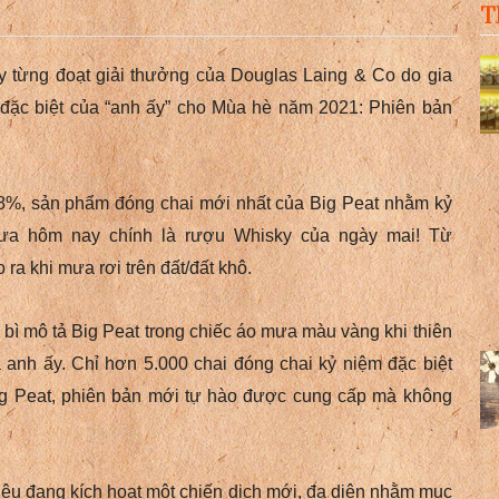
T
ky từng đoạt giải thưởng của Douglas Laing & Co do gia
i đặc biệt của “anh ấy” cho Mùa hè năm 2021: Phiên bản
,8%, sản phẩm đóng chai mới nhất của Big Peat nhằm kỷ
mưa hôm nay chính là rượu Whisky của ngày mai!
Từ
 ra khi mưa rơi trên đất/đất khô.
 bì mô tả Big Peat trong chiếc áo mưa màu vàng khi thiên
a anh ấy.
Chỉ hơn 5.000 chai đóng chai kỷ niệm đặc biệt
Big Peat, phiên bản mới tự hào được cung cấp mà không
hiệu đang kích hoạt một chiến dịch mới, đa diện nhằm mục