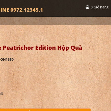
0
Giỏ hàng
INE 0972.12345.1
 Peatrichor Edition Hộp Quà
HQN1350
lt