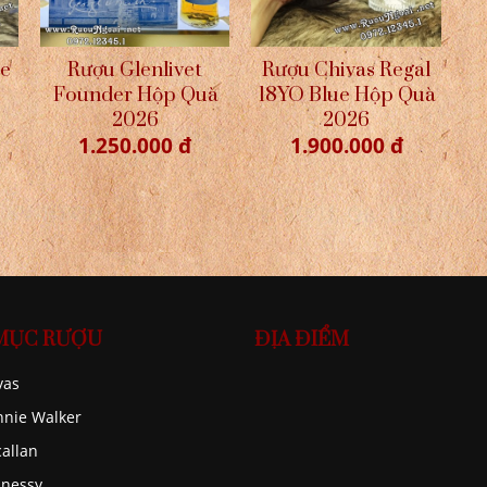
re
Rượu Glenlivet
Rượu Chivas Regal
Founder Hộp Quà
18YO Blue Hộp Quà
2026
2026
1.250.000 đ
1.900.000 đ
MỤC RƯỢU
ĐỊA ĐIỂM
vas
nnie Walker
allan
nessy