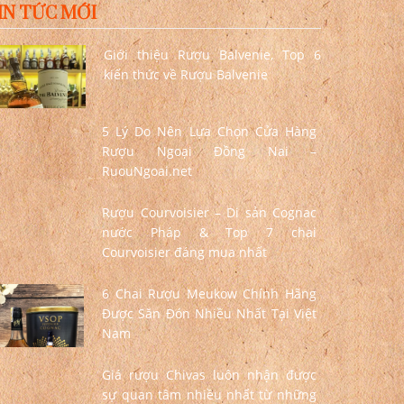
IN TỨC MỚI
Giới thiệu Rượu Balvenie, Top 6
kiến thức về Rượu Balvenie
5 Lý Do Nên Lựa Chọn Cửa Hàng
Rượu Ngoại Đồng Nai –
RuouNgoai.net
Rượu Courvoisier – Di sản Cognac
nước Pháp & Top 7 chai
Courvoisier đáng mua nhất
6 Chai Rượu Meukow Chính Hãng
Được Săn Đón Nhiều Nhất Tại Việt
Nam
Giá rượu Chivas luôn nhận được
sự quan tâm nhiều nhất từ những