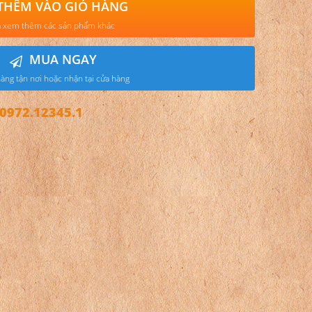
THÊM VÀO GIỎ HÀNG
 xem thêm các sản phẩm khác
MUA NGAY
àng tận nơi hoặc nhận tại cửa hàng
972.12345.1