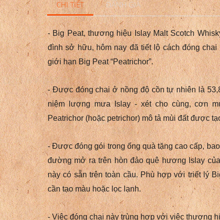
CHI TIẾT
ĐÁNH GIÁ
- Big Peat, thương hiệu Islay Malt Scotch Whis
đình sở hữu, hôm nay đã tiết lộ cách đóng cha
giới hạn Big Peat “Peatrichor”.
- Được đóng chai ở nồng độ cồn tự nhiên là 53
niệm lượng mưa Islay - xét cho cùng, cơn 
Peatrichor (hoặc petrichor) mô tả mùi đất được tạo
- Được đóng gói trong ống quà tặng cao cấp, bao
đường mở ra trên hòn đảo quê hương Islay củ
này có sẵn trên toàn cầu.
Phù hợp với triết lý 
cần tạo màu hoặc lọc lạnh.
- Việc đóng chai này trùng hợp với việc thương 