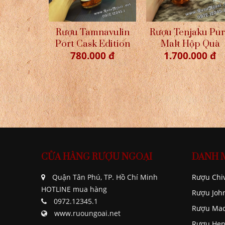
Rượu Tamnavulin
Rượu Tenjaku Pu
Port Cask Edition
Malt Hộp Quà
780.000 đ
1.700.000 đ
CỬA HÀNG RƯỢU NGOẠI
DANH 
Quận Tân Phú, TP. Hồ Chí Minh
Rượu Chi
HOTLINE mua hàng
Rượu Joh
0972.12345.1
Rượu Mac
www.ruoungoai.net
Rượu Hen