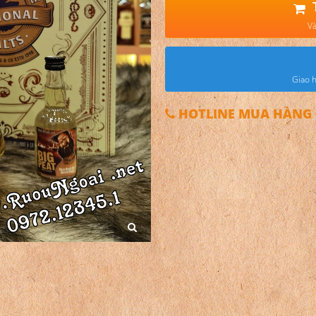
Và
Giao h
HOTLINE MUA HÀNG 0