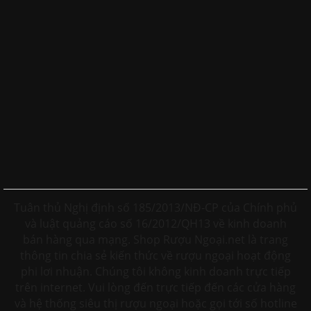
Tuân thủ Nghị định số 185/2013/NĐ-CP của Chính phủ
và luật quảng cáo số 16/2012/QH13 về kinh doanh
bán hàng qua mạng. Shop Rượu Ngoại.net là trang
thông tin chia sẻ kiến thức về rượu ngoại hoạt động
phi lơi nhuận. Chúng tôi không kinh doanh trực tiếp
trên internet. Vui lòng đến trực tiếp đến các cửa hàng
và hệ thống siêu thị rượu ngoại hoặc gọi tới số hotline