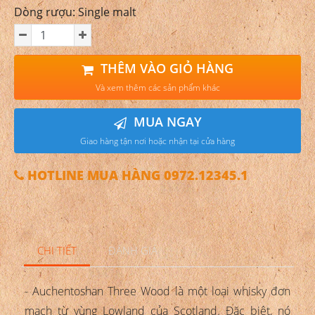
Dòng rượu: Single malt
THÊM VÀO GIỎ HÀNG
Và xem thêm các sản phẩm khác
MUA NGAY
Giao hàng tận nơi hoặc nhận tại cửa hàng
HOTLINE MUA HÀNG 0972.12345.1
CHI TIẾT
ĐÁNH GIÁ
- Auchentoshan Three Wood là một loại whisky đơn
mạch từ vùng Lowland của Scotland. Đặc biệt, nó