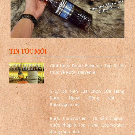
TIN TỨC MỚI
Giới thiệu Rượu Balvenie, Top 6 kiến
thức về Rượu Balvenie
5 Lý Do Nên Lựa Chọn Cửa Hàng
Rượu Ngoại Đồng Nai –
RuouNgoai.net
Rượu Courvoisier – Di sản Cognac
nước Pháp & Top 7 chai Courvoisier
đáng mua nhất