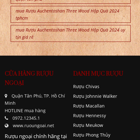
mua Rượu Auchentoshan Three Wood Hộp Quà 2024
tphcm
mua Rượu Auchentoshan Three Wood Hộp Quà 2024 uy
tín giá rẻ
CỬA HÀNG RƯỢU
DANH MỤC RƯỢU
NGOẠI
Rượu Chivas
Quận Tân Phú, TP. Hồ Chí
Rượu Johnnie Walker
Minh
Rượu Macallan
HOTLINE mua hàng
Rượu Hennessy
0972.12345.1
Rượu Meukow
www.ruoungoai.net
Rượu Phong Thủy
Rượu ngoại chính hãng tại