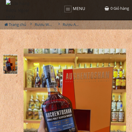
0
Giỏ hàng
MENU
Trang chủ
Rượu Whisky
Rượu Auchentoshan Three Wood Hộp Quà 2024