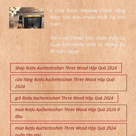
6 Chai Rượu Meukow Chính Hãng
Được Săn Đón Nhiều Nhất Tại Việt
Nam
Giá rượu Chivas luôn nhận được sự
quan tâm nhiều nhất từ những tín
đồ rượu ngoại
Shop Rượu Auchentoshan Three Wood Hộp Quà 2024
cửa hàng Rượu Auchentoshan Three Wood Hộp Quà
2024
giá Rượu Auchentoshan Three Wood Hộp Quà 2024
mua Rượu Auchentoshan Three Wood Hộp Quà 2024 ở
đâu
mua Rượu Auchentoshan Three Wood Hộp Quà 2024
quận tân phú