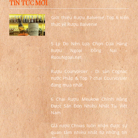
TIN TỨC MỚI
Giới thiệu Rượu Balvenie, Top 6 kiến
thức về Rượu Balvenie
5 Lý Do Nên Lựa Chọn Cửa Hàng
Rượu Ngoại Đồng Nai –
RuouNgoai.net
Rượu Courvoisier – Di sản Cognac
nước Pháp & Top 7 chai Courvoisier
đáng mua nhất
6 Chai Rượu Meukow Chính Hãng
Được Săn Đón Nhiều Nhất Tại Việt
Nam
Giá rượu Chivas luôn nhận được sự
quan tâm nhiều nhất từ những tín