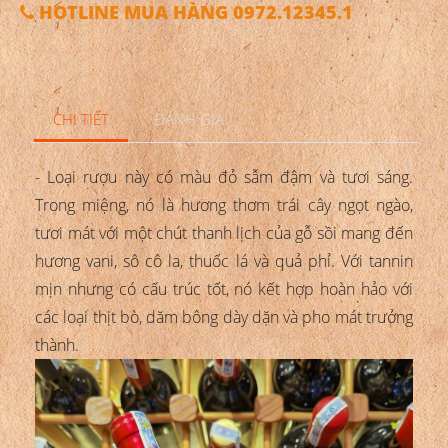
HOTLINE MUA HÀNG 0972.12345.1
CHI TIẾT
ĐÁNH GIÁ
- Loại rượu này có màu đỏ sẫm đậm và tươi sáng.
Trong miệng, nó là hương thơm trái cây ngọt ngào,
tươi mát với một chút thanh lịch của gỗ sồi mang đến
hương vani, sô cô la, thuốc lá và quả phỉ. Với tannin
mịn nhưng có cấu trúc tốt, nó kết hợp hoàn hảo với
các loại thịt bò, dăm bông dày dặn và pho mát trưởng
thành.