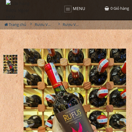
0
Giỏ hàng
MENU
Trang chủ
Rượu Vang
Rượu Vang Undurraga Rufus Cabernet Sauvignon