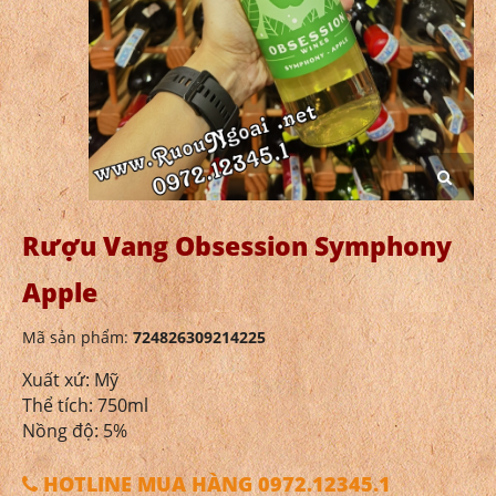
Rượu Vang Obsession Symphony
Apple
Mã sản phẩm:
724826309214225
Xuất xứ: Mỹ
Thể tích: 750ml
Nồng độ: 5%
HOTLINE MUA HÀNG 0972.12345.1