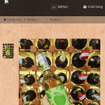
0
Giỏ hàng
MENU
Trang chủ
Rượu Vang
Rượu Vang Obsession Symphony Apple