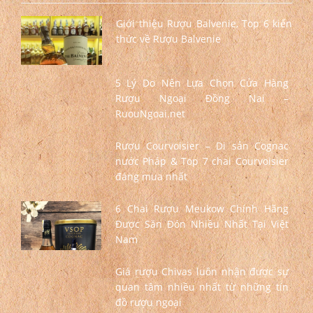
Giới thiệu Rượu Balvenie, Top 6 kiến
thức về Rượu Balvenie
5 Lý Do Nên Lựa Chọn Cửa Hàng
Rượu Ngoại Đồng Nai –
RuouNgoai.net
Rượu Courvoisier – Di sản Cognac
nước Pháp & Top 7 chai Courvoisier
đáng mua nhất
6 Chai Rượu Meukow Chính Hãng
Được Săn Đón Nhiều Nhất Tại Việt
Nam
Giá rượu Chivas luôn nhận được sự
quan tâm nhiều nhất từ những tín
đồ rượu ngoại