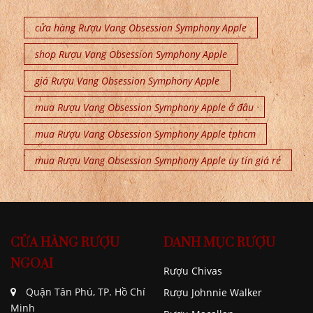
cửa hàng Rượu Vang Obsession Symphony Apple
shop Rượu Vang Obsession Symphony Apple
giá Rượu Vang Obsession Symphony Apple
mua Rượu Vang Obsession Symphony Apple ở đâu
mua Rượu Vang Obsession Symphony Apple tphcm
mua Rượu Vang Obsession Symphony Apple uy tín giá rẻ
CỬA HÀNG RƯỢU
DANH MỤC RƯỢU
NGOẠI
Rượu Chivas
Quận Tân Phú, TP. Hồ Chí
Rượu Johnnie Walker
Minh