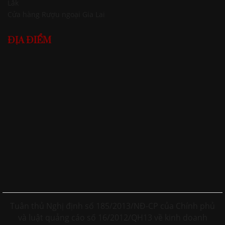
Lăk
Cửa hàng Rượu ngoại Gia Lai
ĐỊA ĐIỂM
Tuân thủ Nghị định số 185/2013/NĐ-CP của Chính phủ
và luật quảng cáo số 16/2012/QH13 về kinh doanh