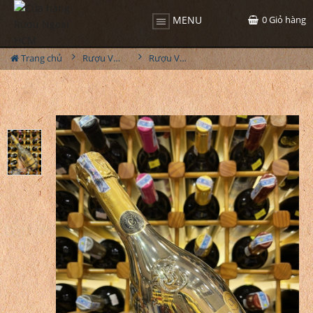
0
Giỏ hàng
MENU
Trang chủ
Rượu Vang
Rượu Vang Nổ JP.Chenet Muscat