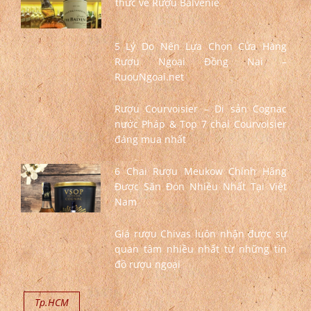
thức về Rượu Balvenie
5 Lý Do Nên Lựa Chọn Cửa Hàng
Rượu Ngoại Đồng Nai –
RuouNgoai.net
Rượu Courvoisier – Di sản Cognac
nước Pháp & Top 7 chai Courvoisier
đáng mua nhất
6 Chai Rượu Meukow Chính Hãng
Được Săn Đón Nhiều Nhất Tại Việt
Nam
Giá rượu Chivas luôn nhận được sự
quan tâm nhiều nhất từ những tín
đồ rượu ngoại
Tp.HCM