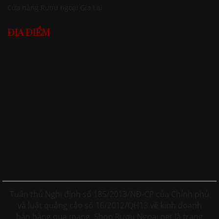
Cửa hàng Rượu ngoại Gia Lai
ĐỊA ĐIỂM
Tuân thủ Nghị định số 185/2013/NĐ-CP của Chính phủ
và luật quảng cáo số 16/2012/QH13 về kinh doanh
bán hàng qua mạng. Shop Rượu Ngoại.net là trang