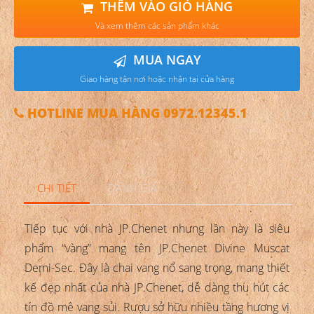
THÊM VÀO GIỎ HÀNG
Và xem thêm các sản phẩm khác
MUA NGAY
Giao hàng tận nơi hoặc nhận tại cửa hàng
HOTLINE MUA HÀNG 0972.12345.1
CHI TIẾT
ĐÁNH GIÁ
Tiếp tục với nhà JP.Chenet nhưng lần này là siêu
phẩm “vàng” mang tên JP.Chenet Divine Muscat
Demi-Sec. Đây là chai vang nổ sang trọng, mang thiết
kế đẹp nhất của nhà JP.Chenet, dễ dàng thu hút các
tín đồ mê vang sủi. Rượu sở hữu nhiều tầng hương vị