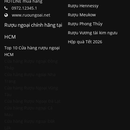
HOTLINE mua hàng
Rượu Hennessy
0972.12345.1
Rượu Meukow
www.ruoungoai.net
Rượu Phong Thủy
Rượu ngoại chính hãng tại
Rượu Vương tài kim ngưu
HCM
Hộp quà Tết 2026
Top 10 Cửa hàng rượu ngoại
HCM
Cửa hàng Rượu ngoại Đồng
Tháp
Cửa hàng Rượu ngoại Nha
Trang
Cửa hàng Rượu Ngoại Vũng
Tàu
Cửa hàng Rượu Ngoại Đà Lạt
Cửa hàng Rượu ngoại Cà
Mau
Cửa hàng Rượu ngoại Đăk
Lăk