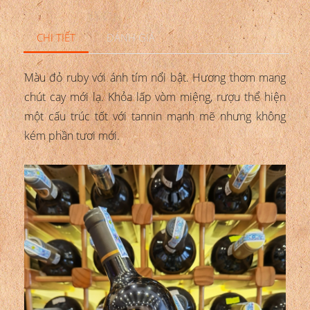
CHI TIẾT
ĐÁNH GIÁ
Màu đỏ ruby với ánh tím nổi bật. Hương thơm mang
chút cay mới lạ. Khỏa lấp vòm miệng, rượu thể hiện
một cấu trúc tốt với tannin mạnh mẽ nhưng không
kém phần tươi mới.