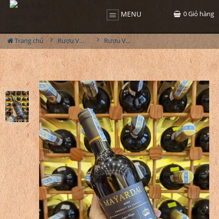
0
Giỏ hàng
MENU
Trang chủ
Rượu Vang
Rượu Vang Mayardau