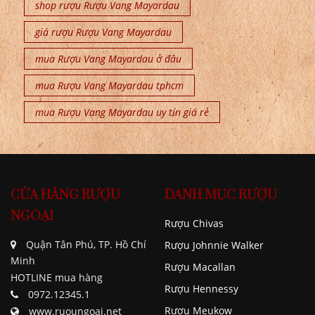
shop rượu Rượu Vang Mayardau
giá rượu Rượu Vang Mayardau
mua Rượu Vang Mayardau ở đâu
mua Rượu Vang Mayardau tphcm
mua Rượu Vang Mayardau uy tín giá rẻ
CỬA HÀNG RƯỢU
DANH MỤC RƯỢU
NGOẠI
Rượu Chivas
Quận Tân Phú, TP. Hồ Chí
Rượu Johnnie Walker
Minh
Rượu Macallan
HOTLINE mua hàng
Rượu Hennessy
0972.12345.1
Rượu Meukow
www.ruoungoai.net