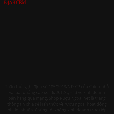
ĐỊA ĐIỂM
Tuân thủ Nghị định số 185/2013/NĐ-CP của Chính phủ
và luật quảng cáo số 16/2012/QH13 về kinh doanh
bán hàng qua mạng. Shop Rượu Ngoại.net là trang
thông tin chia sẻ kiến thức về rượu ngoại hoạt động
phi lơi nhuận. Chúng tôi không kinh doanh trực tiếp