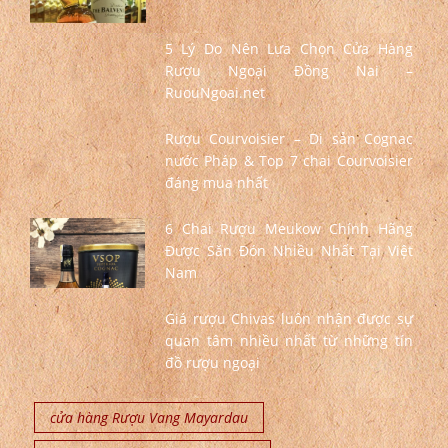
5 Lý Do Nên Lựa Chọn Cửa Hàng
Rượu Ngoại Đồng Nai –
RuouNgoai.net
Rượu Courvoisier – Di sản Cognac
nước Pháp & Top 7 chai Courvoisier
đáng mua nhất
6 Chai Rượu Meukow Chính Hãng
Được Săn Đón Nhiều Nhất Tại Việt
Nam
Giá rượu Chivas luôn nhận được sự
quan tâm nhiều nhất từ những tín
đồ rượu ngoại
cửa hàng Rượu Vang Mayardau