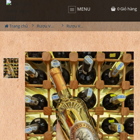
0
Giỏ hàng
MENU
Trang chủ
Rượu Vang
Rượu Vang Janus Gold Primitivo