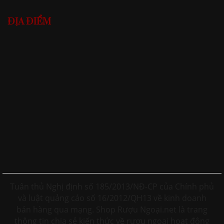
ĐỊA ĐIỂM
Tuân thủ Nghị định số 185/2013/NĐ-CP của Chính phủ
và luật quảng cáo số 16/2012/QH13 về kinh doanh
bán hàng qua mạng. Shop Rượu Ngoại.net là trang
thông tin chia sẻ kiến thức về rượu ngoại hoạt động