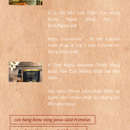
5 Lý Do Nên Lựa Chọn Cửa Hàng
Rượu Ngoại Đồng Nai –
RuouNgoai.net
Rượu Courvoisier – Di sản Cognac
nước Pháp & Top 7 chai Courvoisier
đáng mua nhất
6 Chai Rượu Meukow Chính Hãng
Được Săn Đón Nhiều Nhất Tại Việt
Nam
Giá rượu Chivas luôn nhận được sự
quan tâm nhiều nhất từ những tín
đồ rượu ngoại
cửa hàng Rượu Vang Janus Gold Primitivo