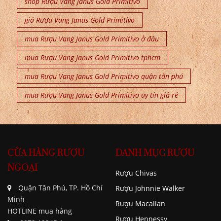
shop Rượu Vang Janus Gold Primitivo
giá Rượu Vang Janus Gold Primitivo
mua Rượu Vang Janus Gold Primitivo ở đâu
mua Rượu Vang Janus Gold Primitivo tphcm
mua Rượu Vang Janus Gold Primitivo quận tân phú
mua Rượu Vang Janus Gold Primitivo uy tín giá rẻ
CỬA HÀNG RƯỢU
DANH MỤC RƯỢU
NGOẠI
Rượu Chivas
Quận Tân Phú, TP. Hồ Chí
Rượu Johnnie Walker
Minh
Rượu Macallan
HOTLINE mua hàng
Rượu Hennessy