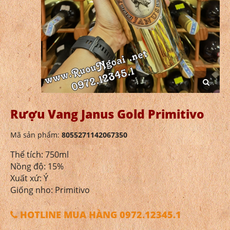
Rượu Vang Janus Gold Primitivo
Mã sản phẩm:
8055271142067350
Thể tích: 750ml
Nồng độ: 15%
Xuất xứ: Ý
Giống nho: Primitivo
HOTLINE MUA HÀNG 0972.12345.1