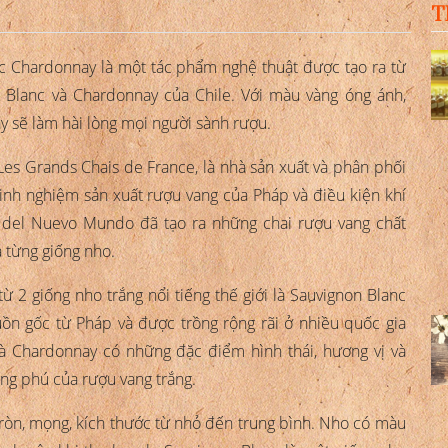
T
nc Chardonnay là một tác phẩm nghệ thuật được tạo ra từ
n Blanc và Chardonnay của Chile. Với màu vàng óng ánh,
y sẽ làm hài lòng mọi người sành rượu.
es Grands Chais de France, là nhà sản xuất và phân phối
 kinh nghiệm sản xuất rượu vang của Pháp và điều kiện khí
ina del Nuevo Mundo đã tạo ra những chai rượu vang chất
 từng giống nho.
ừ 2 giống nho trắng nổi tiếng thế giới là Sauvignon Blanc
ồn gốc từ Pháp và được trồng rộng rãi ở nhiều quốc gia
và Chardonnay có những đặc điểm hình thái, hương vị và
ng phú của rượu vang trắng.
tròn, mọng, kích thước từ nhỏ đến trung bình. Nho có màu