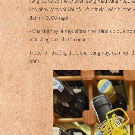
vàng lục và có thể chuyển sang màu vàng hoặc x
khá nhạy cảm với khí hậu và đất đai, nên hương
đến nhiệt đới ngọt.
- Chardonnay là một giống nho trắng có quả trò
màu vàng sậm khi thu hoạch.
Trước khi thưởng thức chai vang này, bạn nên 
phút.