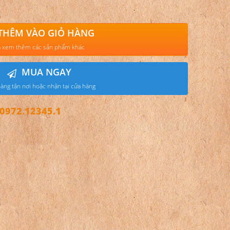
THÊM VÀO GIỎ HÀNG
 xem thêm các sản phẩm khác
MUA NGAY
àng tận nơi hoặc nhận tại cửa hàng
972.12345.1