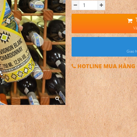
Và
Giao h
HOTLINE MUA HÀNG 0