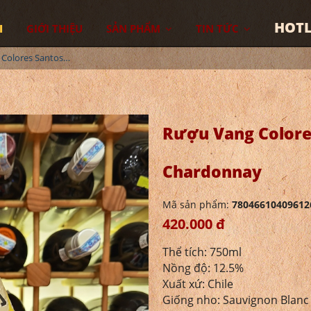
HOTL
I
GIỚI THIỆU
SẢN PHẨM
TIN TỨC
Rượu Vang Colores Santos Sauvignon Blanc - Chardonnay
Rượu Vang Colores
Chardonnay
Mã sản phẩm:
78046610409612
420.000 đ
Thể tích: 750ml
Nồng độ: 12.5%
Xuất xứ: Chile
Giống nho: Sauvignon Blanc