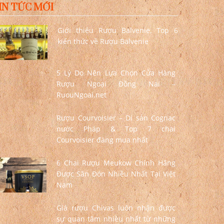
IN TỨC MỚI
Giới thiệu Rượu Balvenie, Top 6
kiến thức về Rượu Balvenie
5 Lý Do Nên Lựa Chọn Cửa Hàng
Rượu Ngoại Đồng Nai –
RuouNgoai.net
Rượu Courvoisier – Di sản Cognac
nước Pháp & Top 7 chai
Courvoisier đáng mua nhất
6 Chai Rượu Meukow Chính Hãng
Được Săn Đón Nhiều Nhất Tại Việt
Nam
Giá rượu Chivas luôn nhận được
sự quan tâm nhiều nhất từ những