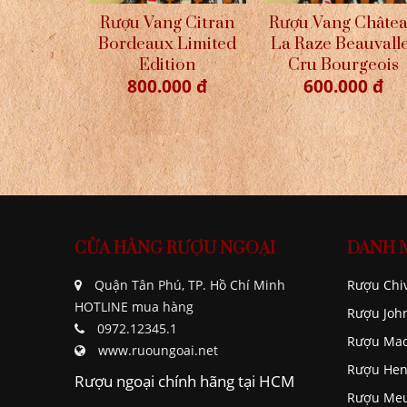
Rượu Vang Citran
Rượu Vang Châte
Bordeaux Limited
La Raze Beauvall
Edition
Cru Bourgeois
800.000 đ
600.000 đ
CỬA HÀNG RƯỢU NGOẠI
DANH 
Quận Tân Phú, TP. Hồ Chí Minh
Rượu Chi
HOTLINE mua hàng
Rượu Joh
0972.12345.1
Rượu Mac
www.ruoungoai.net
Rượu Hen
Rượu ngoại chính hãng tại HCM
Rượu Me