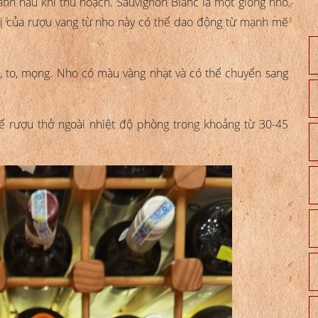
anh nâu khi thu hoạch. Sauvignon Blanc là một giống nho
 vị của rượu vang từ nho này có thể dao động từ mạnh mẽ
n, to, mọng. Nho có màu vàng nhạt và có thể chuyển sang
để rượu thở ngoài nhiệt độ phòng trong khoảng từ 30-45