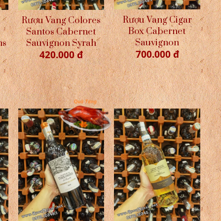
Rượu Vang Cigar
Rượu Vang Colores
Box Cabernet
Santos Cabernet
Sauvignon
ns
Sauvignon Syrah
700.000 đ
420.000 đ