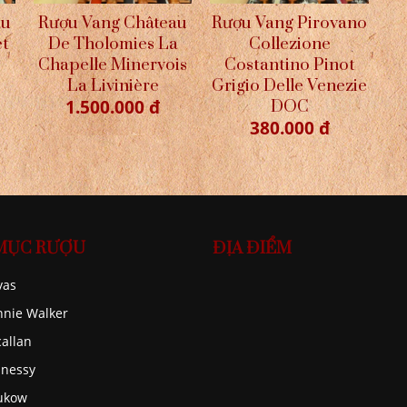
au
Rượu Vang Pirovano
Rượu Vang Château
et
Collezione
De Tholomies La
Costantino Pinot
Chapelle Minervois
Grigio Delle Venezie
La Livinière
1.500.000 đ
DOC
380.000 đ
MỤC RƯỢU
ĐỊA ĐIỂM
vas
nnie Walker
allan
nessy
ukow