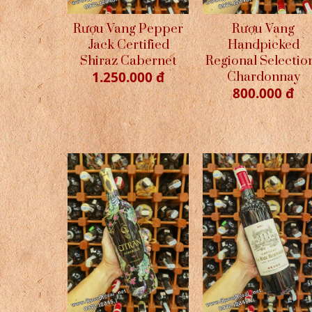
Rượu Vang Pepper
Rượu Vang
Jack Certified
Handpicked
Shiraz Cabernet
Regional Selectio
1.250.000 đ
Chardonnay
800.000 đ