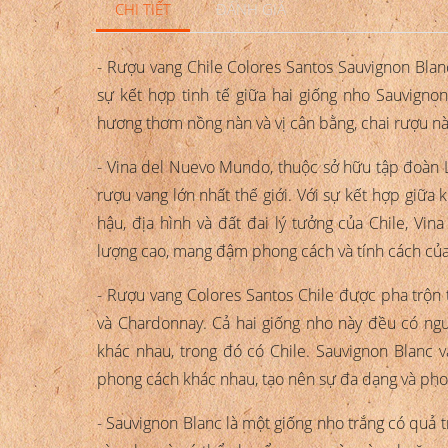
CHI TIẾT
ĐÁNH GIÁ
- Rượu vang Chile Colores Santos Sauvignon Bla
sự kết hợp tinh tế giữa hai giống nho Sauvigno
hương thơm nồng nàn và vị cân bằng, chai rượu nà
- Vina del Nuevo Mundo, thuộc sở hữu tập đoàn L
rượu vang lớn nhất thế giới. Với sự kết hợp giữa
hậu, địa hình và đất đai lý tưởng của Chile, V
lượng cao, mang đậm phong cách và tính cách của
- Rượu vang Colores Santos Chile được pha trộn t
và Chardonnay. Cả hai giống nho này đều có ngu
khác nhau, trong đó có Chile. Sauvignon Blanc 
phong cách khác nhau, tạo nên sự đa dạng và pho
- Sauvignon Blanc là một giống nho trắng có quả 