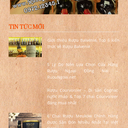
TIN TỨC MỚI
Giới thiệu Rượu Balvenie, Top 6 kiến
thức về Rượu Balvenie
5 Lý Do Nên Lựa Chọn Cửa Hàng
Rượu Ngoại Đồng Nai –
RuouNgoai.net
Rượu Courvoisier – Di sản Cognac
nước Pháp & Top 7 chai Courvoisier
đáng mua nhất
6 Chai Rượu Meukow Chính Hãng
Được Săn Đón Nhiều Nhất Tại Việt