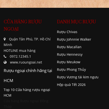
CỬA HÀNG RƯỢU
DANH MỤC RƯỢU
NGOẠI
Rượu Chivas
Quận Tân Phú, TP. Hồ Chí
Rượu Johnnie Walker
Minh
Rượu Macallan
HOTLINE mua hàng
Rượu Hennessy
0972.12345.1
Rượu Meukow
www.ruoungoai.net
Rượu Phong Thủy
Rượu ngoại chính hãng tại
Rượu Vương tài kim ngưu
HCM
Hộp quà Tết 2026
Top 10 Cửa hàng rượu ngoại
HCM
Cửa hàng Rượu ngoại Đồng
Tháp