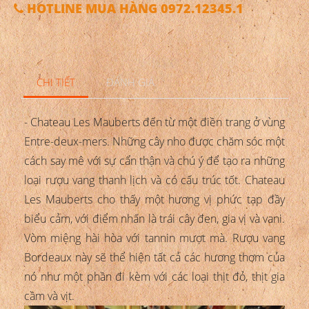
HOTLINE MUA HÀNG 0972.12345.1
CHI TIẾT
ĐÁNH GIÁ
- Chateau Les Mauberts đến từ một điền trang ở vùng
Entre-deux-mers. Những cây nho được chăm sóc một
cách say mê với sự cẩn thận và chú ý để tạo ra những
loại rượu vang thanh lịch và có cấu trúc tốt. Chateau
Les Mauberts cho thấy một hương vị phức tạp đầy
biểu cảm, với điểm nhấn là trái cây đen, gia vị và vani.
Vòm miệng hài hòa với tannin mượt mà. Rượu vang
Bordeaux này sẽ thể hiện tất cả các hương thơm của
nó như một phần đi kèm với các loại thịt đỏ, thịt gia
cầm và vịt.