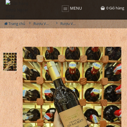
0
Giỏ hàng
MENU
Trang chủ
Rượu Vang
Rượu Vang Chateau Les Mauberts Bordeaux