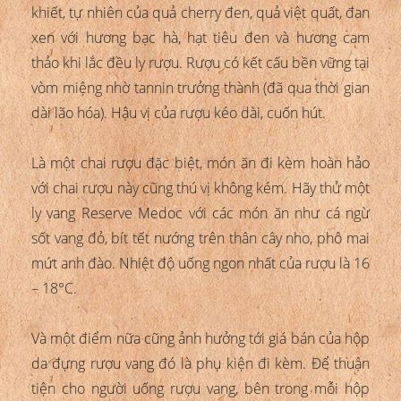
khiết, tự nhiên của quả cherry đen, quả việt quất, đan
xen với hương bạc hà, hạt tiêu đen và hương cam
thảo khi lắc đều ly rượu. Rượu có kết cấu bền vững tại
vòm miệng nhờ tannin trưởng thành (đã qua thời gian
dài lão hóa). Hậu vị của rượu kéo dài, cuốn hút.
Là một chai rượu đặc biệt, món ăn đi kèm hoàn hảo
với chai rượu này cũng thú vị không kém. Hãy thử một
ly vang Reserve Medoc với các món ăn như cá ngừ
sốt vang đỏ, bít tết nướng trên thân cây nho, phô mai
mứt anh đào. Nhiệt độ uống ngon nhất của rượu là 16
– 18°C.
Và một điểm nữa cũng ảnh hưởng tới giá bán của hộp
da đựng rượu vang đó là phụ kiện đi kèm. Để thuận
tiện cho người uống rượu vang, bên trong mỗi hộp