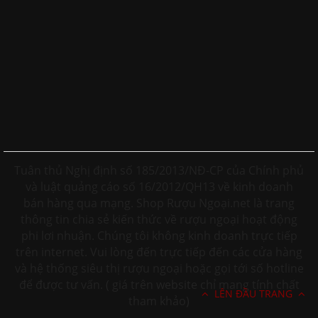
Tuân thủ Nghị định số 185/2013/NĐ-CP của Chính phủ
và luật quảng cáo số 16/2012/QH13 về kinh doanh
bán hàng qua mạng. Shop Rượu Ngoại.net là trang
thông tin chia sẻ kiến thức về rượu ngoại hoạt động
phi lơi nhuận. Chúng tôi không kinh doanh trực tiếp
trên internet. Vui lòng đến trực tiếp đến các cửa hàng
và hệ thống siêu thị rượu ngoại hoặc gọi tới số hotline
để được tư vấn. ( giá trên website chỉ mang tính chất
LÊN ĐẦU TRANG
tham khảo)