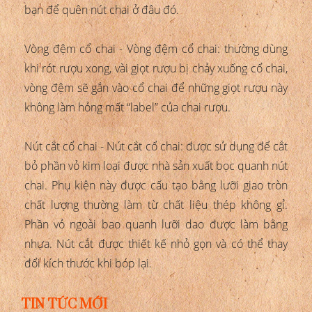
bạn để quên nút chai ở đâu đó.
Vòng đệm cổ chai - Vòng đệm cổ chai: thường dùng
khi rót rượu xong, vài giọt rượu bị chảy xuống cổ chai,
vòng đệm sẽ gắn vào cổ chai để những giọt rượu này
không làm hỏng mất “label” của chai rượu.
Nút cắt cổ chai - Nút cắt cổ chai: được sử dụng để cắt
bỏ phần vỏ kim loại được nhà sản xuất bọc quanh nút
chai. Phụ kiện này được cấu tạo bằng lưỡi giao tròn
chất lượng thường làm từ chất liệu thép không gỉ.
Phần vỏ ngoài bao quanh lưỡi dao được làm bằng
nhựa. Nút cắt được thiết kế nhỏ gọn và có thể thay
đổi kích thước khi bóp lại.
TIN TỨC MỚI