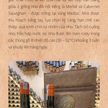
giữa 2 giống nho đỏ nổi tiếng là Merlot và Cabernet
Sauvignon – được trồng tại vùng Medoc. Nho được
thu hoạch bằng tay, lựa chọn kỹ càng, hạn chế can
thiệp quá trình chín tự nhiên của nho. Tách bỏ cuống
nho, hỗn hợp nước ép nho được lên men rượu trong
các thùng gỗ ở nhiệt độ cao (30 – 32°C) khoảng 3 tuần
và khuấy lên hàng ngày.