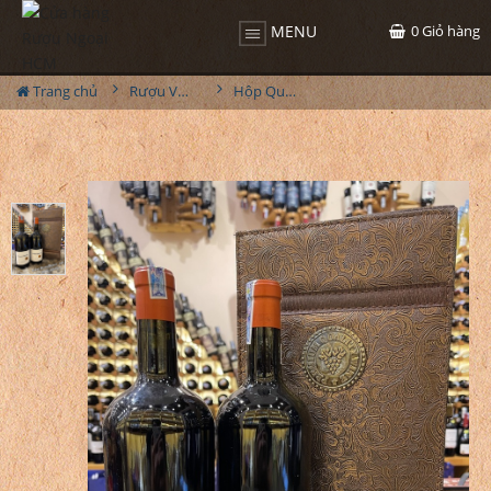
0
Giỏ hàng
MENU
Trang chủ
Rượu Vang Hộp Quà
Hộp Quà Tết Rượu Vang Thomas Barton Reserve Medoc