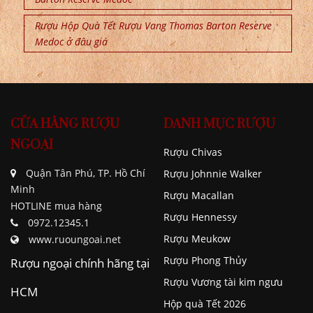
Rượu Hộp Quà Tết Rượu Vang Thomas Barton Reserve
Medoc ở đâu giá
CỬA HÀNG RƯỢU
DANH MỤC RƯỢU
NGOẠI
Rượu Chivas
Quận Tân Phú, TP. Hồ Chí
Rượu Johnnie Walker
Minh
Rượu Macallan
HOTLINE mua hàng
Rượu Hennessy
0972.12345.1
Rượu Meukow
www.ruoungoai.net
Rượu Phong Thủy
Rượu ngoại chính hãng tại
Rượu Vương tài kim ngưu
HCM
Hộp quà Tết 2026