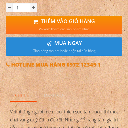
THÊM VÀO GIỎ HÀNG
Và xem thêm các sản phẩm khác
MUA NGAY
Giao hàng tận nơi hoặc nhận tại cửa hàng
HOTLINE MUA HÀNG 0972.12345.1
CHI TIẾT
ĐÁNH GIÁ
Với những người mê rượu, thích sưu tầm rượu thì một
chai vang quý đã là đủ rồi. Nhưng để nâng tầm giá trị
của chai vang quý thêm nữa thì cần có một hộp đựng