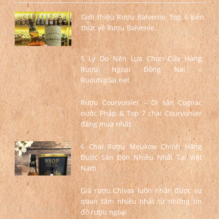
Giới thiệu Rượu Balvenie, Top 6 kiến
thức về Rượu Balvenie
5 Lý Do Nên Lựa Chọn Cửa Hàng
Rượu Ngoại Đồng Nai –
RuouNgoai.net
Rượu Courvoisier – Di sản Cognac
nước Pháp & Top 7 chai Courvoisier
đáng mua nhất
6 Chai Rượu Meukow Chính Hãng
Được Săn Đón Nhiều Nhất Tại Việt
Nam
Giá rượu Chivas luôn nhận được sự
quan tâm nhiều nhất từ những tín
đồ rượu ngoại