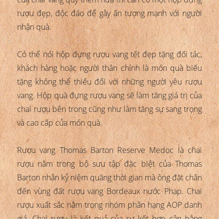
rượu đẹp, độc đáo để gây ấn tượng mạnh với người
nhận quà.
Có thể nói hộp đựng rượu vang tết đẹp tặng đối tác,
khách hàng hoặc người thân chính là món quà biếu
tặng không thể thiếu đối với những người yêu rượu
vang. Hộp quà đựng rượu vang sẽ làm tăng giá trị của
chai rượu bên trong cũng như làm tăng sự sang trọng
và cao cấp của món quà.
Rượu vang Thomas Barton Reserve Medoc là chai
rượu nằm trong bộ sưu tập đặc biệt của Thomas
Barton nhân kỷ niệm quãng thời gian mà ông đặt chân
đến vùng đất rượu vang Bordeaux nước Phap. Chai
rượu xuất sắc nằm trong nhóm phân hạng AOP danh
giá. Chai rượu là kết quả của sự kết hợp cân bằng