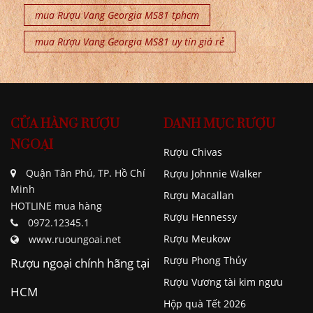
mua Rượu Vang Georgia MS81 tphcm
mua Rượu Vang Georgia MS81 uy tín giá rẻ
CỬA HÀNG RƯỢU
DANH MỤC RƯỢU
NGOẠI
Rượu Chivas
Quận Tân Phú, TP. Hồ Chí
Rượu Johnnie Walker
Minh
Rượu Macallan
HOTLINE mua hàng
Rượu Hennessy
0972.12345.1
Rượu Meukow
www.ruoungoai.net
Rượu Phong Thủy
Rượu ngoại chính hãng tại
Rượu Vương tài kim ngưu
HCM
Hộp quà Tết 2026