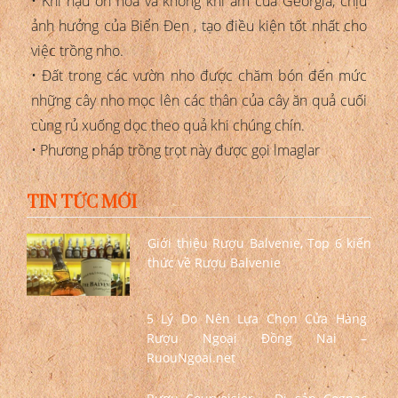
• Khí hậu ôn hòa và không khí ẩm của Georgia, chịu
ảnh hưởng của Biển Đen , tạo điều kiện tốt nhất cho
việc trồng nho.
• Đất trong các vườn nho được chăm bón đến mức
những cây nho mọc lên các thân của cây ăn quả cuối
cùng rủ xuống dọc theo quả khi chúng chín.
• Phương pháp trồng trọt này được gọi lmaglar
TIN TỨC MỚI
Giới thiệu Rượu Balvenie, Top 6 kiến
thức về Rượu Balvenie
5 Lý Do Nên Lựa Chọn Cửa Hàng
Rượu Ngoại Đồng Nai –
RuouNgoai.net