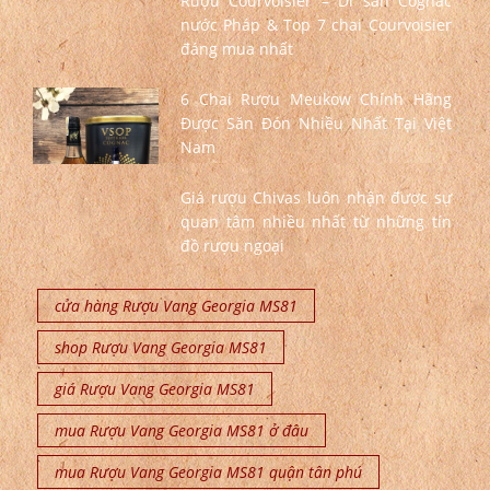
Rượu Courvoisier – Di sản Cognac
nước Pháp & Top 7 chai Courvoisier
đáng mua nhất
6 Chai Rượu Meukow Chính Hãng
Được Săn Đón Nhiều Nhất Tại Việt
Nam
Giá rượu Chivas luôn nhận được sự
quan tâm nhiều nhất từ những tín
đồ rượu ngoại
cửa hàng Rượu Vang Georgia MS81
shop Rượu Vang Georgia MS81
giá Rượu Vang Georgia MS81
mua Rượu Vang Georgia MS81 ở đâu
mua Rượu Vang Georgia MS81 quận tân phú