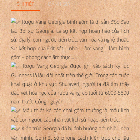
CHI TIẾT
ĐÁNH GIÁ
Rượu Vang Georgia bình gốm là di sản độc đáo
lâu đời xứ Georgia. Là sự kết hợp hoàn hảo của lịch
sử, địa lý, con người, kiến trúc, văn hóa và nghệ thuật.
Sự kết hợp của Đất sét – nho – làm vang – làm bình
gốm – phong cách ẩm thực…
Rượu Vang Georgia được ghi vào sách kỷ lục
Guinness là lâu đời nhất trên thế giới. Trong các cuộc
khai quật ở khu vực Shulaveri, người ta đã tìm thấy
dấu vết hóa học của rượu vang, có tuổi từ 6000-5800
năm trước Công nguyên.
Mẫu thiết kế các chai gốm thường là mẫu linh
vật, con người, các nhân vật lịch sử hoặc kiến trúc.
Kiến trúc Georgia đã bị ảnh hưởng bởi nhiều nền
văn minh. Có một số phong cách kiến trúc cho lâu