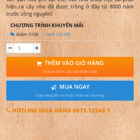
hiện ra cây nho đã được trồng ở đây từ 8000 năm
trước công nguyên!
CHƯƠNG TRÌNH KHUYẾN MÃI
Giảm 510K
Xem chi tiết
THÊM VÀO GIỎ HÀNG
Và xem thêm các sản phẩm khác
MUA NGAY
Giao hàng tận nơi hoặc nhận tại cửa hàng
HOTLINE MUA HÀNG 0972.12345.1