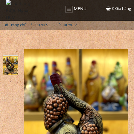
0
Giỏ hàng
MENU
Trang chủ
Rượu Sưu Tầm - Nga
Rượu Vang Gốm Georgia MS81