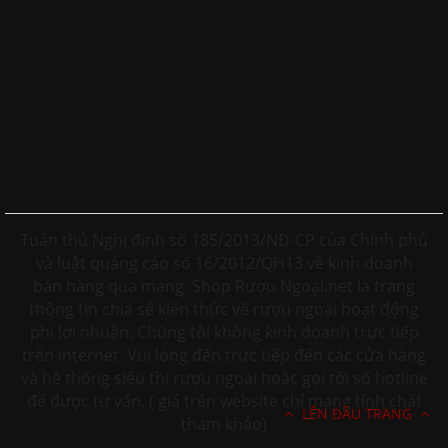
Tuân thủ Nghị định số 185/2013/NĐ-CP của Chính phủ
và luật quảng cáo số 16/2012/QH13 về kinh doanh
bán hàng qua mạng. Shop Rượu Ngoại.net là trang
thông tin chia sẻ kiến thức về rượu ngoại hoạt động
phi lơi nhuận. Chúng tôi không kinh doanh trực tiếp
trên internet. Vui lòng đến trực tiếp đến các cửa hàng
và hệ thống siêu thị rượu ngoại hoặc gọi tới số hotline
để được tư vấn. ( giá trên website chỉ mang tính chất
LÊN ĐẦU TRANG
tham khảo)