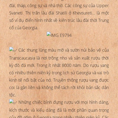
đài, tháp, công sự và nhà thờ. Các công sự của Upper
Svaneti. Thị trấn lâu đài Shatili ở Khevsureti… là một
số ví dụ điển hình nhất về kiến trúc lâu đài thời Trung
cổ của Georgia.
Các thung lũng màu mỡ và sườn núi bảo vệ của
Transcaucasia là nơi trồng nho và sản xuất rượu thời
kỳ đồ đá mới. Trong ít nhất 8000 năm. Do rượu vang
có nhiều thiên niên kỷ trong lịch sử Georgia và vai trò
kinh tế nổi bật của nó. Truyền thống rượu vang được
coi là gắn liền và không thể tách rời khỏi bản sắc dân
tộc.
Những chiếc bình đựng rượu với mọi hình dáng,
kích thước và kiểu dáng đã là một phần quan trọng
của đồ gốm ở Georgia trong nhiều thiên niên kỷ. Các