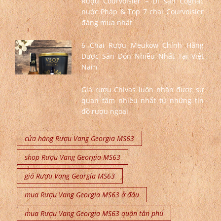
Rượu Courvoisier – Di sản Cognac
nước Pháp & Top 7 chai Courvoisier
đáng mua nhất
6 Chai Rượu Meukow Chính Hãng
Được Săn Đón Nhiều Nhất Tại Việt
Nam
Giá rượu Chivas luôn nhận được sự
quan tâm nhiều nhất từ những tín
đồ rượu ngoại
cửa hàng Rượu Vang Georgia MS63
shop Rượu Vang Georgia MS63
giá Rượu Vang Georgia MS63
mua Rượu Vang Georgia MS63 ở đâu
mua Rượu Vang Georgia MS63 quận tân phú