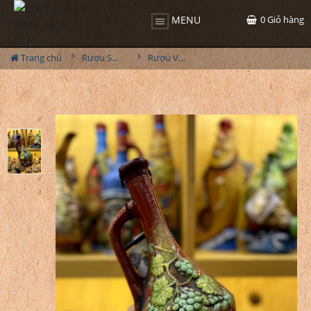
0
Giỏ hàng
MENU
Trang chủ
Rượu Sưu Tầm - Nga
Rượu Vang Gốm Georgia MS63