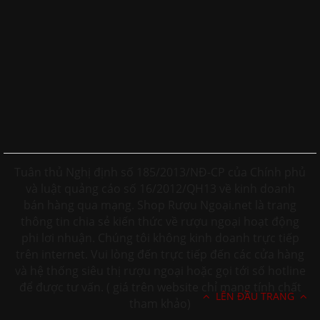
Tuân thủ Nghị định số 185/2013/NĐ-CP của Chính phủ
và luật quảng cáo số 16/2012/QH13 về kinh doanh
bán hàng qua mạng. Shop Rượu Ngoại.net là trang
thông tin chia sẻ kiến thức về rượu ngoại hoạt động
phi lơi nhuận. Chúng tôi không kinh doanh trực tiếp
trên internet. Vui lòng đến trực tiếp đến các cửa hàng
và hệ thống siêu thị rượu ngoại hoặc gọi tới số hotline
để được tư vấn. ( giá trên website chỉ mang tính chất
LÊN ĐẦU TRANG
tham khảo)