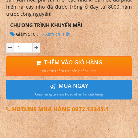
hiện ra cây nho đã được trồng ở đây từ 8000 năm
trước công nguyên!
CHƯƠNG TRÌNH KHUYẾN MÃI
Giảm 510K
Xem chi tiết
THÊM VÀO GIỎ HÀNG
Và xem thêm các sản phẩm khác
MUA NGAY
Giao hàng tận nơi hoặc nhận tại cửa hàng
HOTLINE MUA HÀNG 0972.12345.1