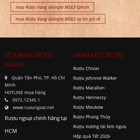
mua Rượu Vang Georgia MS63 tphcm
mua Rượu Vang Georgia MS63 uy tín giá rẻ
CỬA HÀNG RƯỢU
DANH MỤC RƯỢU
NGOẠI
Rượu Chivas
Quận Tân Phú, TP. Hồ Chí
Rượu Johnnie Walker
Minh
Rượu Macallan
HOTLINE mua hàng
Rượu Hennessy
0972.12345.1
Rượu Meukow
www.ruoungoai.net
Rượu Phong Thủy
Rượu ngoại chính hãng tại
Rượu Vương tài kim ngưu
HCM
Hộp quà Tết 2026