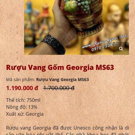
Rượu Vang Gốm Georgia MS63
Mã sản phẩm:
Rượu Vang Georgia MS63
1.190.000 đ
1.700.000 đ
Thể tích: 750ml
Nồng độ: 13%
Xuất xứ: Georgia
Rượu vang Georgia đã được Unesco công nhận là di
sản văn hóa phi vật thể. Các nhà khoa học đã phát