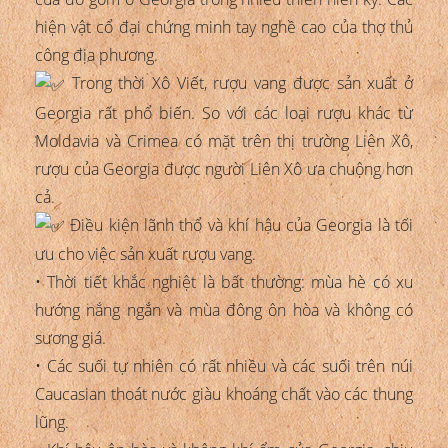
hiện vật cổ đại chứng minh tay nghề cao của thợ thủ
công địa phương.
Trong thời Xô Viết, rượu vang được sản xuất ở
Georgia rất phổ biến. So với các loại rượu khác từ
Moldavia và Crimea có mặt trên thị trường Liên Xô,
rượu của Georgia được người Liên Xô ưa chuộng hơn
cả.
Điều kiện lãnh thổ và khí hậu của Georgia là tối
ưu cho việc sản xuất rượu vang.
• Thời tiết khắc nghiệt là bất thường: mùa hè có xu
hướng nắng ngắn và mùa đông ôn hòa và không có
sương giá.
• Các suối tự nhiên có rất nhiều và các suối trên núi
Caucasian thoát nước giàu khoáng chất vào các thung
lũng.