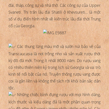
đài, tháp, công sự và nhà thờ. Các công sự của Upper
Svaneti. Thị trấn lâu đài Shatili ở Khevsureti… là một
số ví dụ điển hình nhất về kiến trúc lâu đài thời Trung
cổ của Georgia.
Các thung lũng màu mỡ và sườn núi bảo vệ của
Transcaucasia là nơi trồng nho và sản xuất rượu thời
kỳ đồ đá mới. Trong ít nhất 8000 năm. Do rượu vang
có nhiều thiên niên kỷ trong lịch sử Georgia và vai trò
kinh tế nổi bật của nó. Truyền thống rượu vang được
coi là gắn liền và không thể tách rời khỏi bản sắc dân
tộc.
Những chiếc bình đựng rượu với mọi hình dáng,
kích thước và kiểu dáng đã là một phần quan trọng
của đồ gốm ở Georgia trong nhiều thiên niên kỷ. Các