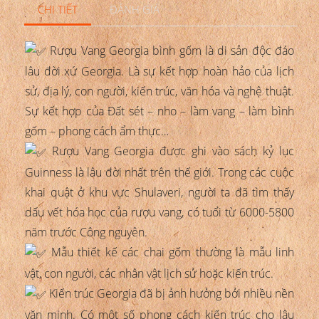
CHI TIẾT
ĐÁNH GIÁ
Rượu Vang Georgia bình gốm là di sản độc đáo
lâu đời xứ Georgia. Là sự kết hợp hoàn hảo của lịch
sử, địa lý, con người, kiến trúc, văn hóa và nghệ thuật.
Sự kết hợp của Đất sét – nho – làm vang – làm bình
gốm – phong cách ẩm thực…
Rượu Vang Georgia được ghi vào sách kỷ lục
Guinness là lâu đời nhất trên thế giới. Trong các cuộc
khai quật ở khu vực Shulaveri, người ta đã tìm thấy
dấu vết hóa học của rượu vang, có tuổi từ 6000-5800
năm trước Công nguyên.
Mẫu thiết kế các chai gốm thường là mẫu linh
vật, con người, các nhân vật lịch sử hoặc kiến trúc.
Kiến trúc Georgia đã bị ảnh hưởng bởi nhiều nền
văn minh. Có một số phong cách kiến trúc cho lâu