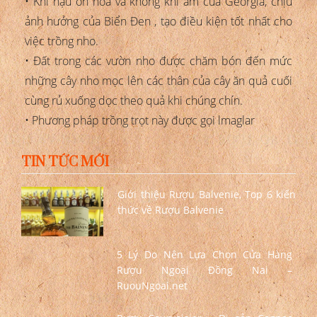
• Khí hậu ôn hòa và không khí ẩm của Georgia, chịu
ảnh hưởng của Biển Đen , tạo điều kiện tốt nhất cho
việc trồng nho.
• Đất trong các vườn nho được chăm bón đến mức
những cây nho mọc lên các thân của cây ăn quả cuối
cùng rủ xuống dọc theo quả khi chúng chín.
• Phương pháp trồng trọt này được gọi lmaglar
TIN TỨC MỚI
Giới thiệu Rượu Balvenie, Top 6 kiến
thức về Rượu Balvenie
5 Lý Do Nên Lựa Chọn Cửa Hàng
Rượu Ngoại Đồng Nai –
RuouNgoai.net