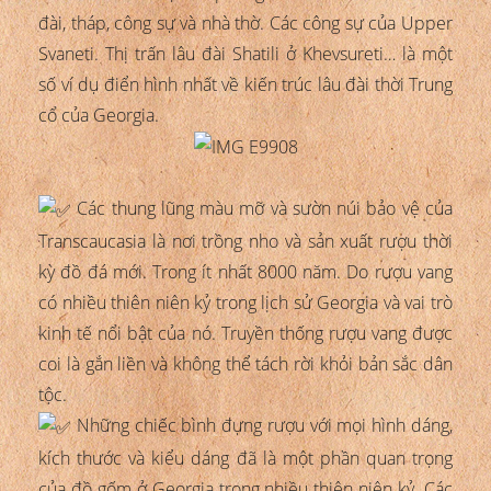
đài, tháp, công sự và nhà thờ. Các công sự của Upper
Svaneti. Thị trấn lâu đài Shatili ở Khevsureti… là một
số ví dụ điển hình nhất về kiến trúc lâu đài thời Trung
cổ của Georgia.
Các thung lũng màu mỡ và sườn núi bảo vệ của
Transcaucasia là nơi trồng nho và sản xuất rượu thời
kỳ đồ đá mới. Trong ít nhất 8000 năm. Do rượu vang
có nhiều thiên niên kỷ trong lịch sử Georgia và vai trò
kinh tế nổi bật của nó. Truyền thống rượu vang được
coi là gắn liền và không thể tách rời khỏi bản sắc dân
tộc.
Những chiếc bình đựng rượu với mọi hình dáng,
kích thước và kiểu dáng đã là một phần quan trọng
của đồ gốm ở Georgia trong nhiều thiên niên kỷ. Các