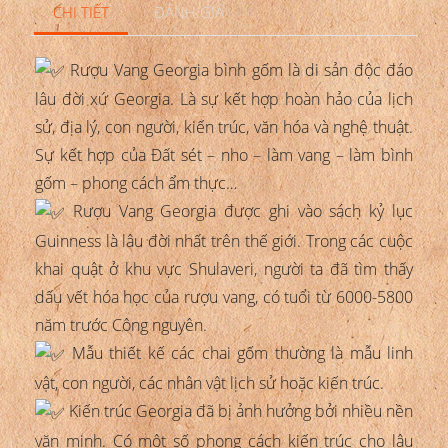
CHI TIẾT
ĐÁNH GIÁ
Rượu Vang Georgia bình gốm là di sản độc đáo
lâu đời xứ Georgia. Là sự kết hợp hoàn hảo của lịch
sử, địa lý, con người, kiến trúc, văn hóa và nghệ thuật.
Sự kết hợp của Đất sét – nho – làm vang – làm bình
gốm – phong cách ẩm thực…
Rượu Vang Georgia được ghi vào sách kỷ lục
Guinness là lâu đời nhất trên thế giới. Trong các cuộc
khai quật ở khu vực Shulaveri, người ta đã tìm thấy
dấu vết hóa học của rượu vang, có tuổi từ 6000-5800
năm trước Công nguyên.
Mẫu thiết kế các chai gốm thường là mẫu linh
vật, con người, các nhân vật lịch sử hoặc kiến trúc.
Kiến trúc Georgia đã bị ảnh hưởng bởi nhiều nền
văn minh. Có một số phong cách kiến trúc cho lâu