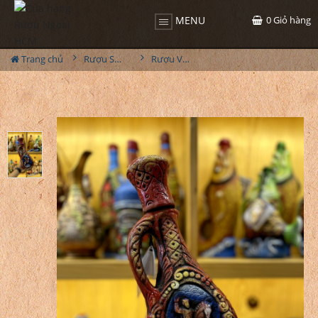
0
Giỏ hàng
MENU
Trang chủ
Rượu Sưu Tầm - Nga
Rượu Vang Gốm Georgia MS53