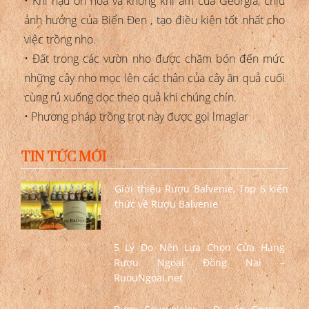
• Khí hậu ôn hòa và không khí ẩm của Georgia, chịu
ảnh hưởng của Biển Đen , tạo điều kiện tốt nhất cho
việc trồng nho.
• Đất trong các vườn nho được chăm bón đến mức
những cây nho mọc lên các thân của cây ăn quả cuối
cùng rủ xuống dọc theo quả khi chúng chín.
• Phương pháp trồng trọt này được gọi lmaglar
TIN TỨC MỚI
Giới thiệu Rượu Balvenie, Top 6 kiến
thức về Rượu Balvenie
5 Lý Do Nên Lựa Chọn Cửa Hàng
Rượu Ngoại Đồng Nai –
RuouNgoai.net