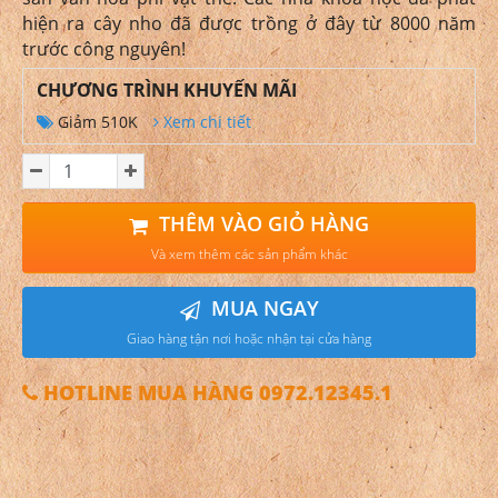
hiện ra cây nho đã được trồng ở đây từ 8000 năm
trước công nguyên!
CHƯƠNG TRÌNH KHUYẾN MÃI
Giảm 510K
Xem chi tiết
THÊM VÀO GIỎ HÀNG
Và xem thêm các sản phẩm khác
MUA NGAY
Giao hàng tận nơi hoặc nhận tại cửa hàng
HOTLINE MUA HÀNG 0972.12345.1