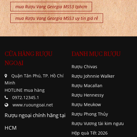
mua Rượu Vang Georgia MS53 tphcm
mua Rượu Vang Georgia MS53 uy tín giá rẻ
CỬA HÀNG RƯỢU
DANH MỤC RƯỢU
NGOẠI
Rượu Chivas
Quận Tân Phú, TP. Hồ Chí
Rượu Johnnie Walker
Minh
Rượu Macallan
HOTLINE mua hàng
Rượu Hennessy
0972.12345.1
Rượu Meukow
www.ruoungoai.net
Rượu Phong Thủy
Rượu ngoại chính hãng tại
Rượu Vương tài kim ngưu
HCM
Hộp quà Tết 2026