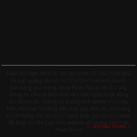
Tuân thủ Nghị định số 185/2013/NĐ-CP của Chính phủ
và luật quảng cáo số 16/2012/QH13 về kinh doanh
bán hàng qua mạng. Shop Rượu Ngoại.net là trang
thông tin chia sẻ kiến thức về rượu ngoại hoạt động
phi lơi nhuận. Chúng tôi không kinh doanh trực tiếp
trên internet. Vui lòng đến trực tiếp đến các cửa hàng
và hệ thống siêu thị rượu ngoại hoặc gọi tới số hotline
để được tư vấn. ( giá trên website chỉ mang tính chất
LÊN ĐẦU TRANG
tham khảo)