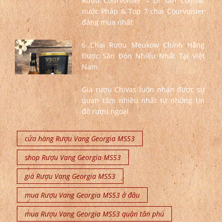
Rượu Courvoisier – Di sản Cognac
nước Pháp & Top 7 chai Courvoisier
đáng mua nhất
6 Chai Rượu Meukow Chính Hãng
Được Săn Đón Nhiều Nhất Tại Việt
Nam
Giá rượu Chivas luôn nhận được sự
quan tâm nhiều nhất từ những tín
đồ rượu ngoại
cửa hàng Rượu Vang Georgia MS53
shop Rượu Vang Georgia MS53
giá Rượu Vang Georgia MS53
mua Rượu Vang Georgia MS53 ở đâu
mua Rượu Vang Georgia MS53 quận tân phú