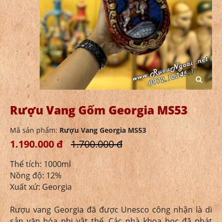
Rượu Vang Gốm Georgia MS53
Mã sản phẩm:
Rượu Vang Georgia MS53
1.190.000 đ
1.700.000 đ
Thể tích: 1000ml
Nồng độ: 12%
Xuất xứ: Georgia
Rượu vang Georgia đã được Unesco công nhận là di
sản văn hóa phi vật thể. Các nhà khoa học đã phát