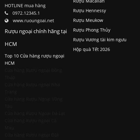
Rượu Macallan
HOTLINE mua hàng
Rượu Hennessy
0972.12345.1
Rượu Meukow
www.ruoungoai.net
Rượu Phong Thủy
Rượu ngoại chính hãng tại
Rượu Vương tài kim ngưu
HCM
Hộp quà Tết 2026
Top 10 Cửa hàng rượu ngoại
HCM
Cửa hàng Rượu ngoại Đồng
Tháp
Cửa hàng Rượu ngoại Nha
Trang
Cửa hàng Rượu Ngoại Vũng
Tàu
Cửa hàng Rượu Ngoại Đà Lạt
Cửa hàng Rượu ngoại Cà
Mau
Cửa hàng Rượu ngoại Đăk