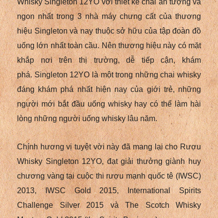
Whisky Singleton 12YO với thiết kế chai ấn tượng và
ngon nhất trong 3 nhà máy chưng cất của thương
hiệu Singleton và nay thuộc sở hữu của tập đoàn đồ
uống lớn nhất toàn cầu. Nên thương hiệu này có mặt
khắp nơi trên thị trường, dễ tiếp cận, khám
phá. Singleton 12YO là một trong những chai whisky
đáng khám phá nhất hiện nay của giới trẻ, những
người mới bắt đầu uống whisky hay có thể làm hài
lòng những người uống whisky lâu năm.
Chính hương vị tuyệt vời này đã mang lại cho Rượu
Whisky Singleton 12YO, đạt giải thưởng giành huy
chương vàng tại cuộc thi rượu mạnh quốc tê (IWSC)
2013, IWSC Gold 2015, International Spirits
Challenge Silver 2015 và The Scotch Whisky