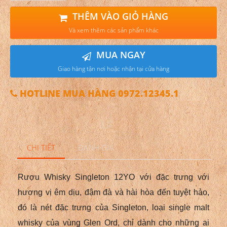
THÊM VÀO GIỎ HÀNG
Và xem thêm các sản phẩm khác
MUA NGAY
Giao hàng tận nơi hoặc nhận tại cửa hàng
HOTLINE MUA HÀNG 0972.12345.1
CHI TIẾT
ĐÁNH GIÁ
Rượu Whisky Singleton 12YO với đặc trưng với
hương vị êm dịu, đậm đà và hài hòa đến tuyệt hảo,
đó là nét đặc trưng của Singleton, loại single malt
whisky của vùng Glen Ord, chỉ dành cho những ai