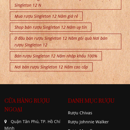
Singleton 12 N
Mua rượu Singleton 12 Năm giá rẻ
Shop bán rượu Singleton 12 Năm uy tín
ở đâu bán rượu Singleton 12 Năm gói quà Nơi bán
rượu Singleton 12
Bán rượu Singleton 12 Năm nhập khẩu 100%
Nơi bán rượu Singleton 12 Năm cao cấp
CỬA HÀNG RƯỢU
DANH MỤC RƯỢU
NGOẠI
Rượu Chivas
Quận Tân Phú, TP. Hồ Chí
Rượu Johnnie Walker
Minh