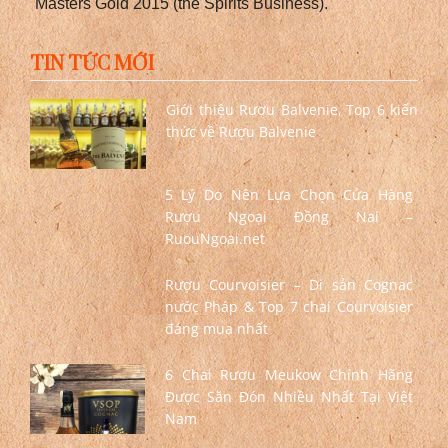
Masters Gold 2015 (the Spirits Business).
TIN TỨC MỚI
Giới thiệu Rượu Balvenie, Top 6 kiến
thức về Rượu Balvenie
5 Lý Do Nên Lựa Chọn Cửa Hàng
Rượu Ngoại Đồng Nai –
RuouNgoai.net
Rượu Courvoisier – Di sản Cognac
nước Pháp & Top 7 chai Courvoisier
đáng mua nhất
6 Chai Rượu Meukow Chính Hãng
Được Săn Đón Nhiều Nhất Tại Việt
Nam