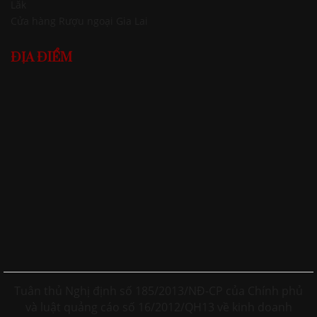
Lăk
Cửa hàng Rượu ngoại Gia Lai
ĐỊA ĐIỂM
Tuân thủ Nghị định số 185/2013/NĐ-CP của Chính phủ
và luật quảng cáo số 16/2012/QH13 về kinh doanh