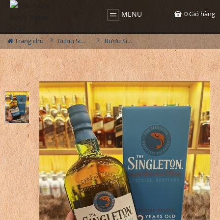
0
Giỏ hàng
MENU
Trang chủ
Rượu Singleton
Rượu Singleton 12 Năm