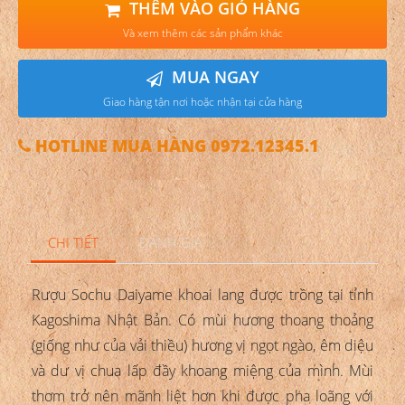
THÊM VÀO GIỎ HÀNG
Và xem thêm các sản phẩm khác
MUA NGAY
Giao hàng tận nơi hoặc nhận tại cửa hàng
HOTLINE MUA HÀNG 0972.12345.1
CHI TIẾT
ĐÁNH GIÁ
Rượu Sochu Daiyame khoai lang được trồng tại tỉnh
Kagoshima Nhật Bản. Có mùi hương thoang thoảng
(giống như của vải thiều) hương vị ngọt ngào, êm diệu
và dư vị chua lấp đầy khoang miệng của mình. Mùi
thơm trở nên mãnh liệt hơn khi được pha loãng với