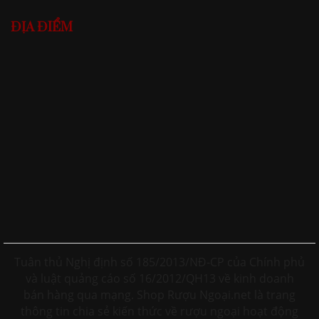
ĐỊA ĐIỂM
Tuân thủ Nghị định số 185/2013/NĐ-CP của Chính phủ
và luật quảng cáo số 16/2012/QH13 về kinh doanh
bán hàng qua mạng. Shop Rượu Ngoại.net là trang
thông tin chia sẻ kiến thức về rượu ngoại hoạt động