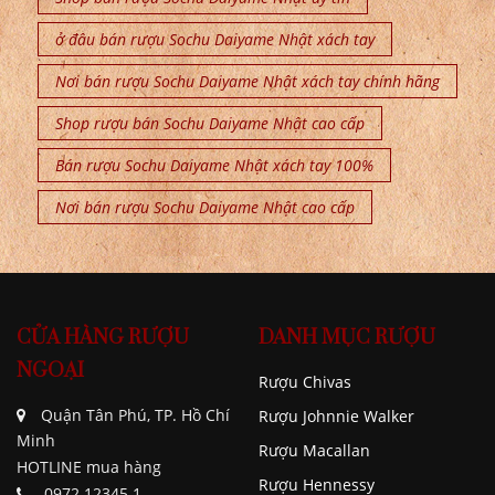
ở đâu bán rượu Sochu Daiyame Nhật xách tay
Nơi bán rượu Sochu Daiyame Nhật xách tay chính hãng
Shop rượu bán Sochu Daiyame Nhật cao cấp
Bán rượu Sochu Daiyame Nhật xách tay 100%
Nơi bán rượu Sochu Daiyame Nhật cao cấp
CỬA HÀNG RƯỢU
DANH MỤC RƯỢU
NGOẠI
Rượu Chivas
Quận Tân Phú, TP. Hồ Chí
Rượu Johnnie Walker
Minh
Rượu Macallan
HOTLINE mua hàng
Rượu Hennessy
0972.12345.1